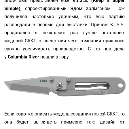
Show был представлен нож
K.I.S.S. (Keep It Super
Simple)
, спроектированный Эдом Халмганом. Нож
получился настолько удачным, что всю партию
распродали в первые дни выставки. Причем K.I.S.S.
продавался в несколько раз лучше остальных
моделей CRKT, в следствии чего компании пришлось
срочно увеличивать производство. С тех пор дела
у
Columbia River
пошли в гору.
Если коротко описать модель создания ножей CRKT, то
она будет выглядеть примерно так: дизайн от