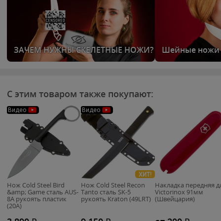
ЗАЧЕМ НУЖНЫ СКЕЛЕТНЫЕ НОЖИ?
Шейные ножи
С этим товаром также покупают:
Видео
Видео
ХИТ!
Нож Cold Steel Bird
Нож Cold Steel Recon
Накладка передняя д
&amp; Game сталь AUS-
Tanto сталь SK-5
Victorinox 91мм
8A рукоять пластик
рукоять Kraton (49LRT)
(Швейцария)
(20A)