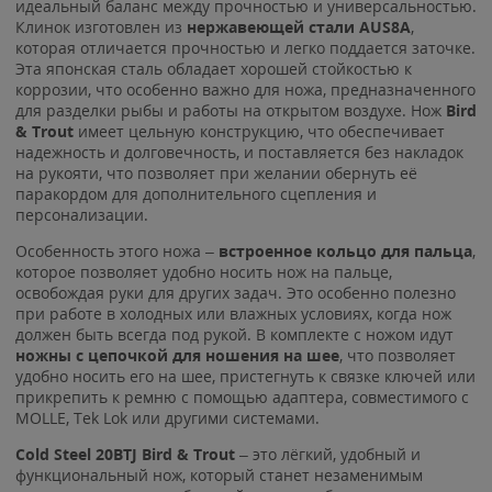
идеальный баланс между прочностью и универсальностью.
Клинок изготовлен из
нержавеющей стали AUS8A
,
которая отличается прочностью и легко поддается заточке.
Эта японская сталь обладает хорошей стойкостью к
коррозии, что особенно важно для ножа, предназначенного
для разделки рыбы и работы на открытом воздухе. Нож
Bird
& Trout
имеет цельную конструкцию, что обеспечивает
надежность и долговечность, и поставляется без накладок
на рукояти, что позволяет при желании обернуть её
паракордом для дополнительного сцепления и
персонализации.
Особенность этого ножа –
встроенное кольцо для пальца
,
которое позволяет удобно носить нож на пальце,
освобождая руки для других задач. Это особенно полезно
при работе в холодных или влажных условиях, когда нож
должен быть всегда под рукой. В комплекте с ножом идут
ножны с цепочкой для ношения на шее
, что позволяет
удобно носить его на шее, пристегнуть к связке ключей или
прикрепить к ремню с помощью адаптера, совместимого с
MOLLE, Tek Lok или другими системами.
Cold Steel 20BTJ Bird & Trout
– это лёгкий, удобный и
функциональный нож, который станет незаменимым