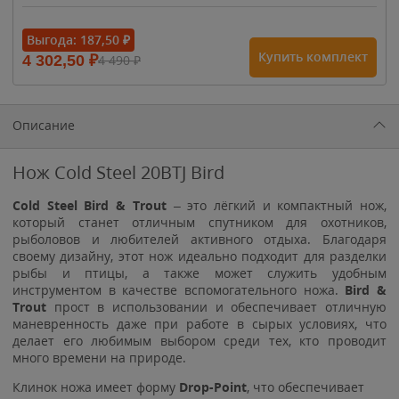
- 15%
Выгода:
187,50
₽
Купить комплект
4 302,50
₽
4 490
₽
1 615
₽
1 900
₽
1 900
₽
Описание
Нож Cold Steel 20BTJ Bird
Cold Steel Bird & Trout
– это лёгкий и компактный нож,
который станет отличным спутником для охотников,
рыболовов и любителей активного отдыха. Благодаря
своему дизайну, этот нож идеально подходит для разделки
рыбы и птицы, а также может служить удобным
инструментом в качестве вспомогательного ножа.
Bird &
Trout
прост в использовании и обеспечивает отличную
маневренность даже при работе в сырых условиях, что
делает его любимым выбором среди тех, кто проводит
много времени на природе.
Клинок ножа имеет форму
Drop-Point
, что обеспечивает