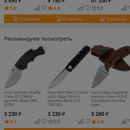
3 890
₽
9 150
₽
от 200
₽
5.0
4.8
0.0
В корзину
В корзину
В корзину
Рекомендуем посмотреть:
Нож Kershaw Shuffle
Нож Real Steel G-Tanto
Нож Kizlyar Supreme
cталь 8Cr13MoV
satin сталь Nitro-V
Hammy сталь AUS-8
рукоять Black GRN
рукоять Black G10
Stonewash рукоять
(8700)
(7801BS)
орех
3 230
₽
3 230
₽
3 260
₽
4.7
0.0
5.0