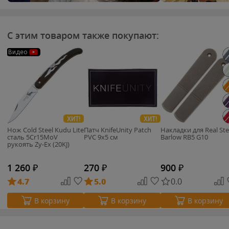
С этим товаром также покупают:
Видео
ХИТ!
ХИТ!
Нож Cold Steel Kudu Lite
Патч KnifeUnity Patch
Накладки для Real Ste
сталь 5Cr15MoV
PVC 9x5 см
Barlow RB5 G10
рукоять Zy-Ex (20KJ)
1 260
₽
270
₽
900
₽
4.7
5.0
0.0
В корзину
В корзину
В корзину