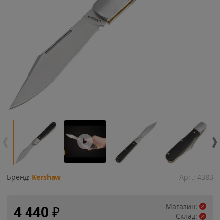
Бренд:
Kershaw
Арт.:
4383
Магазин:
4 440
₽
Склад: