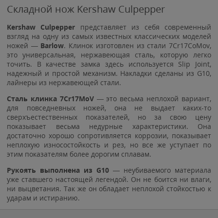
Складной нож Kershaw Culpepper
Kershaw Culpepper
представляет из себя современный
взгляд на одну из самых известных классических моделей
ножей —
Barlow
. Клинок изготовлен из стали 7Cr17CoMov,
это универсальная, нержавеющая сталь, которую легко
точить. В качестве замка здесь используется Slip Joint,
надежный и простой механизм. Накладки сделаны из G10,
лайнеры из нержавеющей стали.
Сталь клинка 7Cr17MoV
— это весьма неплохой вариант,
для повседневных ножей, она не выдает каких-то
сверхъестественных показателей, но за свою цену
показывает весьма недурные характеристики. Она
достаточно хорошо сопротивляется коррозии, показывает
неплохую износостойкость и рез, но все же уступает по
этим показателям более дорогим сплавам.
Рукоять выполнена из
G10
— неубиваемого материала
уже ставшего настоящей легендой. Он не боится ни влаги,
ни выцветания. Так же он обладает неплохой стойкостью к
ударам и истиранию.