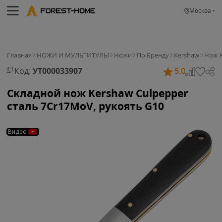
Москва
Главная
НОЖИ И МУЛЬТИТУЛЫ
Ножи
По Бренду
Kershaw
Нож K
Код:
УТ000033907
5.0
Складной нож Kershaw Culpepper
сталь 7Cr17MoV, рукоять G10
Видео