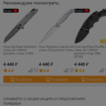
Рекомендуем посмотреть:
Видео
Видео
ХИ
Нож Kershaw Misdirect
Нож Reptilian Сарган-02
Нож Kershaw Shuffle 
сталь 4Cr14MoV
сталь D2 рукоять Сталь
cталь 8Cr13MoV
рукоять сталь (1365)
рукоять Gray GRN
(8720)
4 440
₽
4 440
₽
4 440
₽
4.0
5.0
3.5
В корзину
В корзину
В корзину
УЗНАВАЙТЕ О НАШИХ АКЦИЯХ И ПРЕДЛОЖЕНИЯХ
ПЕРВЫМИ!