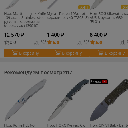
ХИТ!
ХИ
Нож Marttiini Lynx Knife
Мусат Taidea 10&quot;
Нож SOG Kilowatt ста
139 сталь Stainless steel
керамический (TG0843)
AUS-8 рукоять GRN
рукоять карельская
(EL01)
береза лак (139010)
12 570
₽
1 400
₽
8 400
₽
0.0
5.0
5.0
В корзину
В корзину
В корзину
Рекомендуем посмотреть:
Видео
Нож Ruike P831-SF
Нож НОКС Кугуар С с
Нож CIVIVI Baby Bant