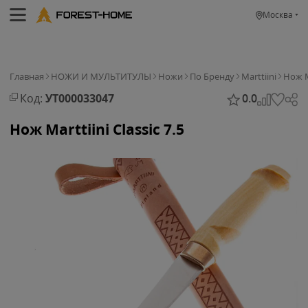
Москва
Главная
НОЖИ И МУЛЬТИТУЛЫ
Ножи
По Бренду
Marttiini
Нож Ma
Код:
УТ000033047
0.0
Нож Marttiini Classic 7.5