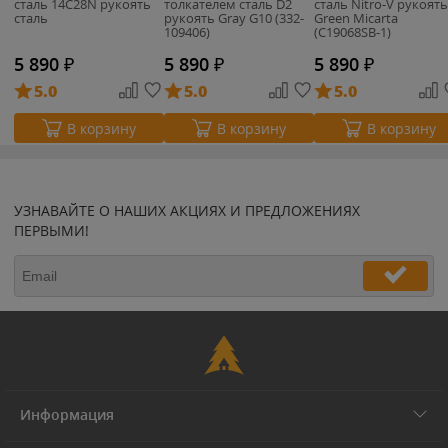
сталь 14C28N рукоять
толкателем сталь D2
сталь Nitro-V рукоять
сталь
рукоять Gray G10 (332-
Green Micarta
109406)
(C19068SB-1)
5 890
₽
5 890
₽
5 890
₽
5.0
5.0
5.0
В корзину
В корзину
В корзину
УЗНАВАЙТЕ О НАШИХ АКЦИЯХ И ПРЕДЛОЖЕНИЯХ
ПЕРВЫМИ!
Информация