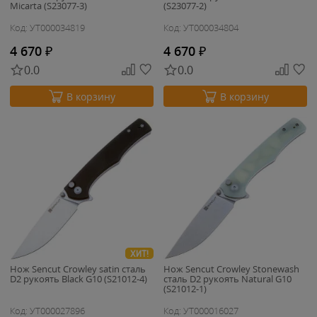
Micarta (S23077-3)
(S23077-2)
Код: УТ000034819
Код: УТ000034804
4 670
₽
4 670
₽
0.0
0.0
В корзину
В корзину
ХИТ!
Нож Sencut Crowley satin сталь
Нож Sencut Crowley Stonewash
D2 рукоять Black G10 (S21012-4)
сталь D2 рукоять Natural G10
(S21012-1)
Код: УТ000027896
Код: УТ000016027