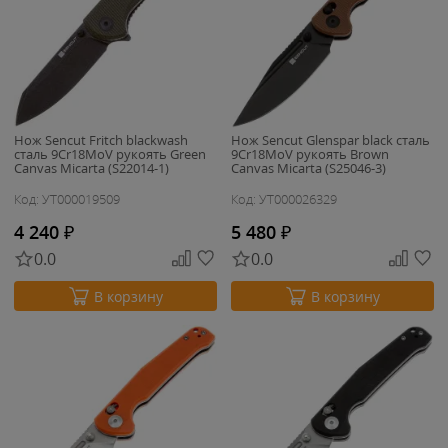
Нож Sencut Fritch blackwash
Нож Sencut Glenspar black сталь
сталь 9Cr18MoV рукоять Green
9Cr18MoV рукоять Brown
Canvas Micarta (S22014-1)
Canvas Micarta (S25046-3)
Код: УТ000019509
Код: УТ000026329
4 240
₽
5 480
₽
0.0
0.0
В корзину
В корзину