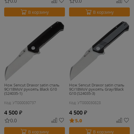
0.0
0.0
В корзину
В корзину
Нож Sencut Draxor satin сталь
Нож Sencut Draxor satin сталь
9Cr18MoV рукоять Black G10
9Cr18MoV рукоять Gray/Black
(S24035-1)
G10 (S24035-3)
Код: УТ000030737
Код: УТ000030828
4 500
₽
4 500
₽
0.0
5.0
В корзину
В корзину