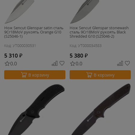
Нож Sencut Glenspar satin сталь
Нож Sencut Glenspar stonewash
9Cr18MoV рукоять Orange G10
сталь 9Cr18MoV рукоять Black
(S25046-1)
Shredded G10 (S25046-2)
Код: УТ000030531
Код: УТ000034583
5 310
₽
5 380
₽
0.0
0.0
В корзину
В корзину