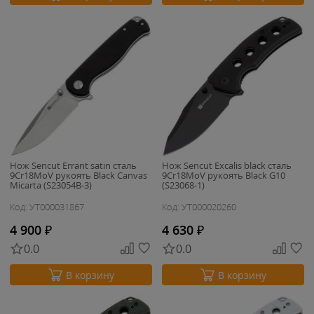
Нож Sencut Errant satin сталь
Нож Sencut Excalis black сталь
9Cr18MoV рукоять Black Canvas
9Cr18MoV рукоять Black G10
Micarta (S23054B-3)
(S23068-1)
Код: УТ000031867
Код: УТ000020260
4 900
₽
4 630
₽
0.0
0.0
В корзину
В корзину