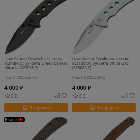
Нож Sencut Excalis black сталь
Нож Sencut Excalis satin сталь
9Cr18MoV рукоять Green Canvas
9Cr18MoV рукоять White G10
Micarta (S23068-3)
(S23068-2)
Код: УТ000026733
Код: УТ000020372
4 000
₽
4 000
₽
0.0
0.0
В корзину
В корзину
Видео