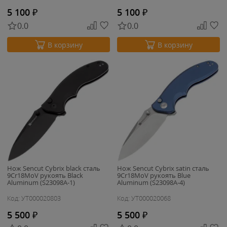
5 100
₽
5 100
₽
0.0
0.0
В корзину
В корзину
Нож Sencut Cybrix black сталь
Нож Sencut Cybrix satin сталь
9Cr18MoV рукоять Black
9Cr18MoV рукоять Blue
Aluminum (S23098A-1)
Aluminum (S23098A-4)
Код: УТ000020803
Код: УТ000020068
5 500
₽
5 500
₽