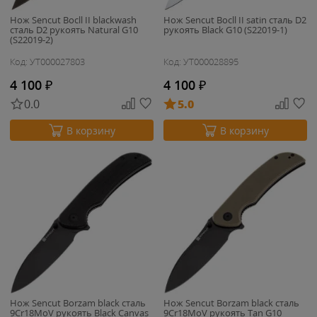
Нож Sencut Bocll II blackwash
Нож Sencut Bocll II satin сталь D2
сталь D2 рукоять Natural G10
рукоять Black G10 (S22019-1)
(S22019-2)
Код: УТ000027803
Код: УТ000028895
4 100
₽
4 100
₽
0.0
5.0
В корзину
В корзину
Нож Sencut Borzam black сталь
Нож Sencut Borzam black сталь
9Cr18MoV рукоять Black Canvas
9Cr18MoV рукоять Tan G10