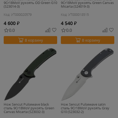
9Cr18MoV рукоять OD Green G10
9Cr18MoV рукоять Green Canvas
(S23014-3)
Micarta (S24019-3)
Код: УТ000020579
Код: УТ000018515
4 600
₽
4 540
₽
0.0
0.0
В корзину
В корзину
Нож Sencut Pulsewave black
Нож Sencut Pulsewave satin
сталь 9Cr18MoV рукоять Green
сталь 9Cr18MoV рукоять Gray
Canvas Micarta (S23032-3)
G10 (S23032-2)