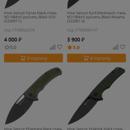
Нож Sencut Hyrax black сталь
Нож Sencut Kyril blackwash сталь
9Cr18MoV рукоять Black G10
9Cr18MoV рукоять Black Micarta
(S23097-1)
(S22001-3)
Код: УТ000022470
Код: УТ000004747
4 000
₽
3 900
₽
0.0
5.0
В корзину
В корзину
Нож Sencut Phantara black сталь
Нож Sencut Praktisk black сталь