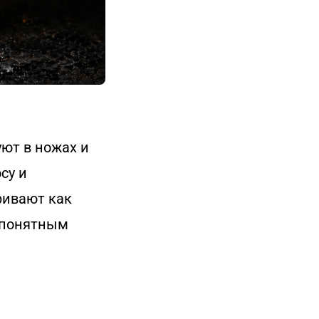
ют в ножах и
су и
ривают как
с понятным