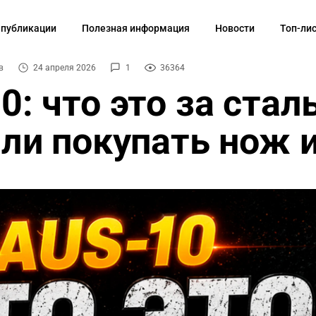
 публикации
Полезная информация
Новости
Топ-ли
в
24 апреля 2026
1
36364
0: что это за стал
 ли покупать нож и