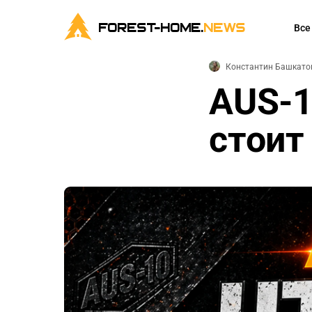
FOREST-HOME.
NEWS
Все
Константин Башкато
AUS-1
стоит