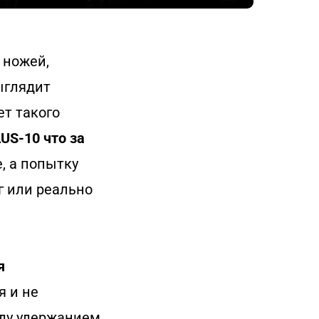
 ножей,
ыглядит
ет такого
US-10 что за
, а попытку
г или реально
я
я и не
жду удержанием