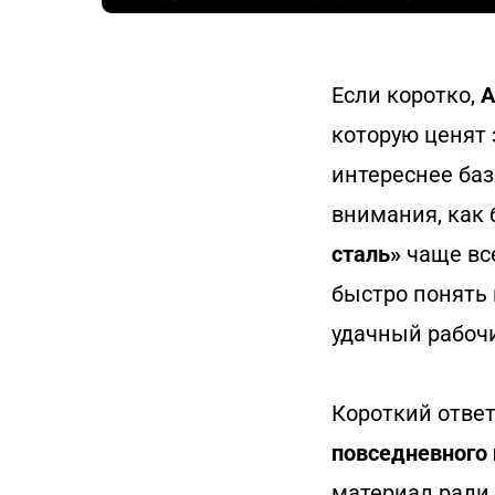
Если коротко,
A
которую ценят
интереснее баз
внимания, как
сталь»
чаще все
быстро понять 
удачный рабоч
Короткий ответ
повседневного
материал ради