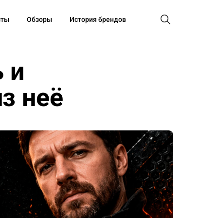
сты
Обзоры
История брендов
ь и
з неё