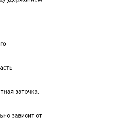
го
часть
тная заточка,
ьно зависит от