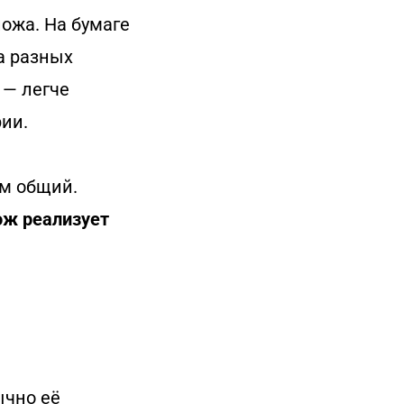
ножа. На бумаге
ва разных
 — легче
рии.
ом общий.
ож реализует
ычно её