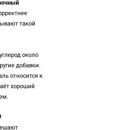
вочный
корректнее
азывают такой
углерод около
ругие добавки.
аль относится к
даёт хороший
ем.
м
 решают