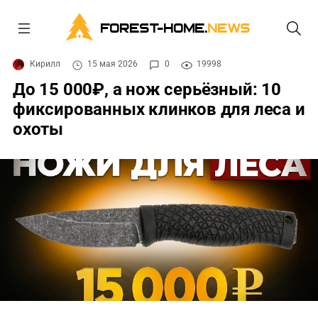
FOREST-HOME.
NEWS
Кирилл
15 мая 2026
0
19998
До 15 000₽, а нож серьёзный: 10
фиксированных клинков для леса и
охоты