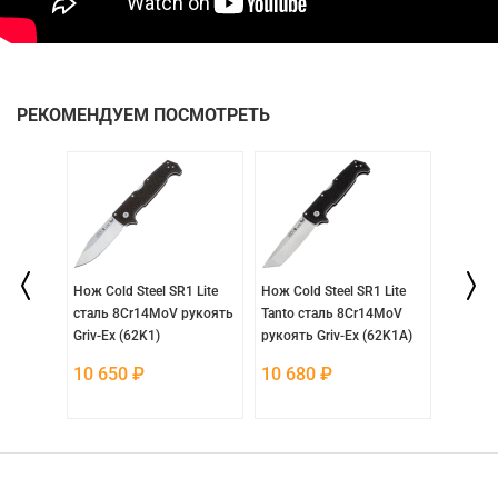
РЕКОМЕНДУЕМ ПОСМОТРЕТЬ
arrage
Нож Cold Steel SR1 Lite
Нож Cold Steel SR1 Lite
Нож Spy
оять
сталь 8Cr14MoV рукоять
Tanto сталь 8Cr14MoV
DLC ст
Griv-Ex (62K1)
рукоять Griv-Ex (62K1A)
рукоять
10 650
₽
10 680
₽
22 2
Нет в на