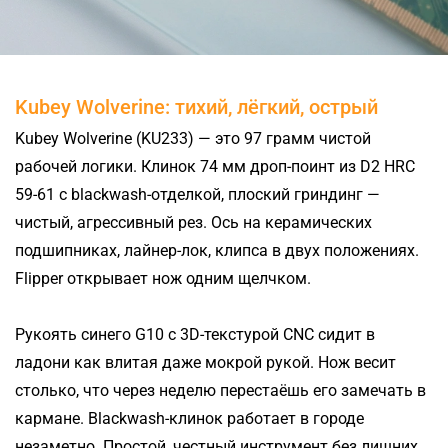
Kubey Wolverine: тихий, лёгкий, острый
Kubey Wolverine (KU233) — это 97 грамм чистой
рабочей логики. Клинок 74 мм дроп-поинт из D2 HRC
59-61 с blackwash-отделкой, плоский гриндинг —
чистый, агрессивный рез. Ось на керамических
подшипниках, лайнер-лок, клипса в двух положениях.
Flipper открывает нож одним щелчком.
Рукоять синего G10 с 3D-текстурой CNC сидит в
ладони как влитая даже мокрой рукой. Нож весит
столько, что через неделю перестаёшь его замечать в
кармане. Blackwash-клинок работает в городе
незаметно. Простой, честный инструмент без лишних