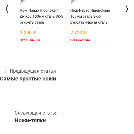
ratech
Нож Nagao Higonokami
Нож Nagao Higonokami
Нож Na
аль
Zenkou 100мм сталь SK-5
100мм сталь SK-5
80мм с
ty...
рукоять сталь
рукоять черная сталь
рукоят
2 290
₽
2 720
₽
4 110
Нет в наличии
Нет в наличии
Нет в на
←
Предыдущая статья
Самые простые ножи
Следующая статья
→
Ножи-тяпки