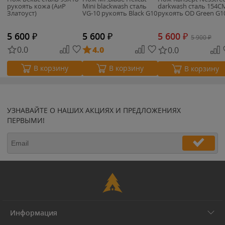
рукоять кожа (АиР
Mini blackwash сталь
darkwash сталь 154C
Златоуст)
VG-10 рукоять Black G10
рукоять OD Green G1
5 600
₽
5 600
₽
5 600
₽
5 900
₽
0.0
4.0
0.0
В корзину
В корзину
В корзину
УЗНАВАЙТЕ О НАШИХ АКЦИЯХ И ПРЕДЛОЖЕНИЯХ
ПЕРВЫМИ!
Информация