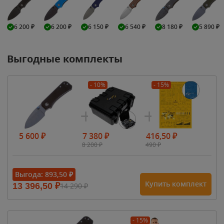
6 200
₽
6 200
₽
6 150
₽
6 540
₽
8 180
₽
5 890
₽
Выгодные комплекты
- 10%
- 15%
5 600
₽
7 380
₽
416,50
₽
8 200
₽
490
₽
Выгода:
893,50
₽
Купить комплект
13 396,50
₽
14 290
₽
- 15%