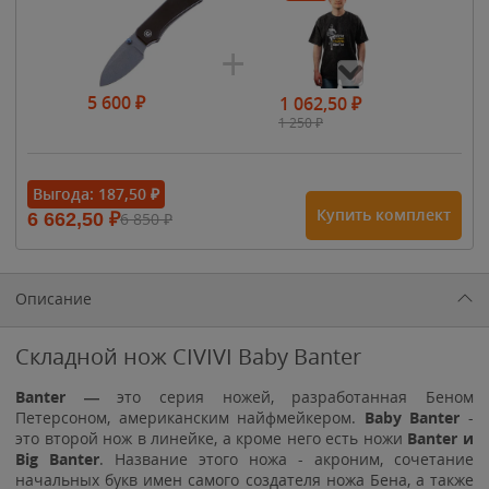
5 600
₽
1 062,50
₽
1 250
₽
- 15%
Выгода:
187,50
₽
Купить комплект
6 662,50
₽
6 850
₽
1 615
₽
1 900
₽
1 900
₽
Описание
Складной нож CIVIVI Baby Banter
Banter —
это серия ножей, разработанная Беном
Петерсоном, американским найфмейкером.
Baby Banter
-
это второй нож в линейке, а кроме него есть ножи
Banter и
Big Banter
. Название этого ножа - акроним, сочетание
начальных букв имен самого создателя ножа Бена, а также