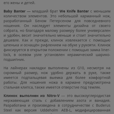
его жены и детей.
Baby Banter —
младший брат
We Knife Banter
с меньшим
количеством элементов. Это небольшой карманный нож,
разработанный Беном Петерсеном для повседневного
ношения. Он наследует элементы дизайна от своего
собрата, но благодаря малому размеру более универсален
и удобен, весит значительно меньше и стоит значительно
дешевле. Как и прежде, клинок извлекается с помощью
шпенька и оснащён рифлением на обухе у рукояти. Клинок
фиксируется в открытом положении с помощью замка liner-
lock, в осевом узле установлен керамический шарико-
подшипник.
На лайнерах накладки выполнены из G10, несмотря на
скромный размер, нож удобно держать в руке, также
имеется подпальцевая выемка для более комфортной
работы. Для ношения ножа в кармане предусмотрена
стальная клипса, также имеется отверстие под темляк.
Клинок выполнен из
Nitro-V
— это высокоуглеродистая
нержавеющая сталь с добавлением азота и ванадия.
Разработана и произведена в сотрудничестве с Buderus
Steel как версия Uddeholm AEB-L, модифицированная