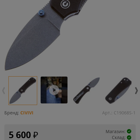
Бренд:
CIVIVI
Арт.:
C19068S-1
Магазин:
5 600
₽
Склад: