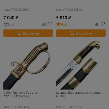
Код: УТ000022630
Код: УТ000024318
7 040
₽
5 810
₽
0.0
4.2
В корзину
В корзину
Сабля Святого Георгия
Шашка Баклановская рядовая
обр.1913г (Denix)
(ДОФ)
Код: УТ000016054
Код: УТ000027558