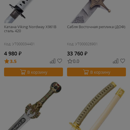
Катана Viking Nordway X961B
Сабля Восточная реплика (ДОФ)
сталь 420
Код: УТ000034401
Код: УТ000026901
4 980
₽
33 760
₽
3.5
0.0
В корзину
В корзину