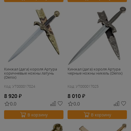
Кинжал (дага) короля Артура
Кинжал (дага) короля Артура
коричневые ножны латунь
черные ножны никель (Denix)
(Denix)
Код: УТ000017024
Код: УТ000017025
8 920
₽
8 010
₽
0.0
0.0
В корзину
В корзину