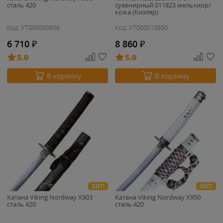
сталь 420
сувенирный 011823 мельхиор/
кожа (Кизляр)
Код: УТ000030656
Код: УТ000018650
6 710
₽
8 860
₽
5.0
5.0
В корзину
В корзину
ХИТ!
ХИТ!
Катана Viking Nordway X903
Катана Viking Nordway X950
сталь 420
сталь 420