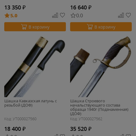
13 350
₽
16 640
₽
5.0
0.0
В корзину
В корзину
Шашка Кавказская латунь с
Шашка Строевого
резьбой (ДОФ)
начальствующего состава
образца 1940г (Подзнаменная)
(ДОФ)
Код: УТ000027560
Код: УТ000027562
18 400
₽
35 520
₽