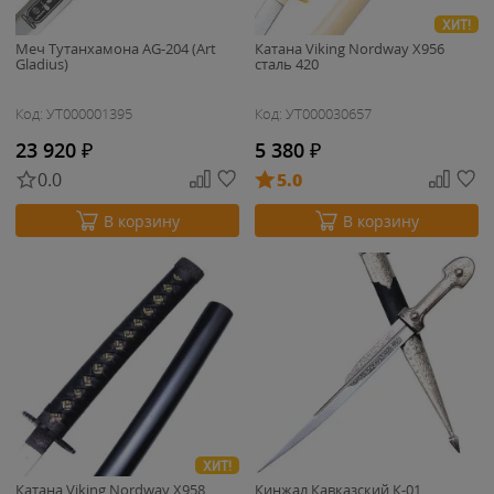
ХИТ!
Меч Тутанхамона AG-204 (Art
Катана Viking Nordway X956
Gladius)
сталь 420
Код: УТ000001395
Код: УТ000030657
23 920
₽
5 380
₽
0.0
5.0
В корзину
В корзину
ХИТ!
Катана Viking Nordway X958
Кинжал Кавказский К-01