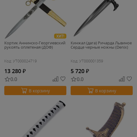
ХИТ!
Кортик Аннинско-Георгиевский
Кинжал (дага) Ричарда Львиное
рукоять оплетеная (ДОФ)
Сердце черные ножны (Denix)
Код: УТ000024719
Код: УТ000001359
13 280
₽
5 720
₽
0.0
0.0
В корзину
В корзину