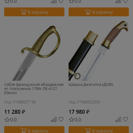
0.0
0.0
В корзину
В корзину
Сабля французская абордажная
Шашка Джигитка (ДОФ)
эп. Наполеона 1799г DE-4127
(Denix)
Код: УТ000027159
Код: УТ000022533
11 280
₽
17 980
₽
0.0
0.0
В корзину
В корзину