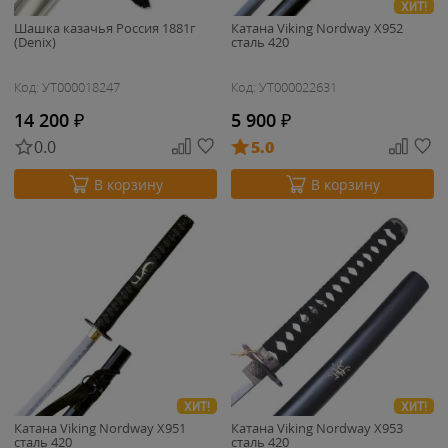
ХИТ!
Шашка казачья Россия 1881г
Катана Viking Nordway X952
(Denix)
сталь 420
Код: УТ000018247
Код: УТ000022631
14 200
₽
5 900
₽
0.0
5.0
В корзину
В корзину
ХИТ!
ХИТ!
Катана Viking Nordway X951
Катана Viking Nordway X953
сталь 420
сталь 420