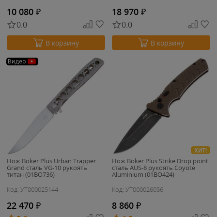
10 080
₽
18 970
₽
0.0
0.0
В корзину
В корзину
Видео
ХИТ!
Нож Boker Plus Urban Trapper
Нож Boker Plus Strike Drop point
Grand сталь VG-10 рукоять
сталь AUS-8 рукоять Coyote
титан (01BO736)
Aluminium (01BO424)
Код: УТ000025144
Код: УТ000026056
22 470
₽
8 860
₽