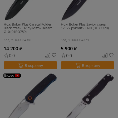
Нож Boker Plus Caracal Folder
Нож Boker Plus Savior сталь
Black сталь D2 рукоять Desert
12С27 рукоять FRN (01BO320)
G10 (01BO759)
Код: УТ000034381
Код: УТ000034379
14 200
₽
5 900
₽
0.0
0.0
В корзину
В корзину
Видео