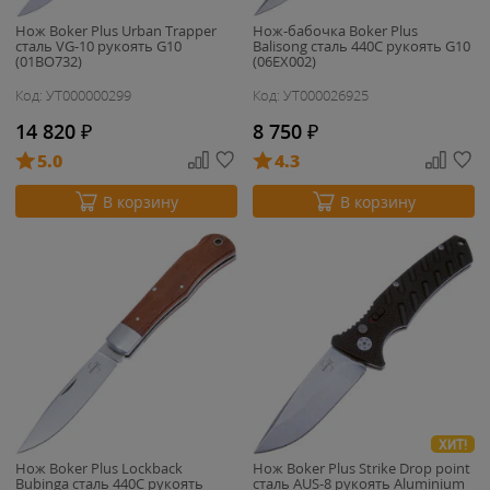
Нож Boker Plus Urban Trapper
Нож-бабочка Boker Plus
сталь VG-10 рукоять G10
Balisong сталь 440C рукоять G10
(01BO732)
(06EX002)
Код: УТ000000299
Код: УТ000026925
14 820
₽
8 750
₽
5.0
4.3
В корзину
В корзину
ХИТ!
Нож Boker Plus Lockback
Нож Boker Plus Strike Drop point
Bubinga сталь 440C рукоять
сталь AUS-8 рукоять Aluminium