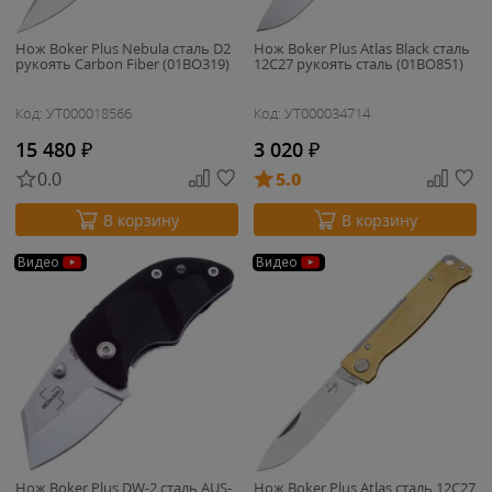
Нож Boker Plus Nebula сталь D2
Нож Boker Plus Atlas Black сталь
рукоять Carbon Fiber (01BO319)
12С27 рукоять сталь (01BO851)
Код: УТ000018566
Код: УТ000034714
15 480
₽
3 020
₽
0.0
5.0
В корзину
В корзину
Видео
Видео
Нож Boker Plus DW-2 сталь AUS-
Нож Boker Plus Atlas сталь 12С27