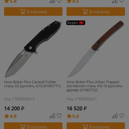
5.0
4.5
В корзину
В корзину
Видео
Нож Boker Plus Caracal Folder
Нож Boker Plus Urban Trapper
сталь D2 рукоять G10 (01BO771)
Gentleman сталь VG-10 рукоять
дерево (01BO722)
Код: УТ000028412
Код: УТ000028421
14 200
₽
16 520
₽
4.0
5.0
В корзину
В корзину