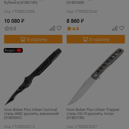
бубинга (01BO185)
(01BO400)
Код: УТ000022638
Код: УТ000023240
10 080
₽
8 860
₽
0.0
4.8
В корзину
В корзину
Видео
Нож Boker Plus Urban Survival
Нож Boker Plus Urban Trapper
сталь 440C рукоять алюминий
сталь VG-10 рукоять титан
(01BO047)
(01BO730)
Код: УТ000023213
Код: УТ000023267