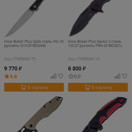
Нож Boker Plus Spilo сталь VG-10
Нож Boker Plus Savior 2 сталь
рукоять G10 (01BO244)
12C27 рукоять FRN (01BO321)
Код: УТ000033173
Код: УТ000034115
9 770
₽
6 800
₽
5.0
0.0
В корзину
В корзину