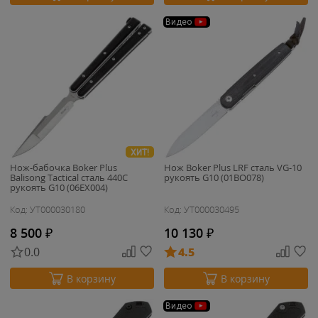
Видео
ХИТ!
Нож-бабочка Boker Plus
Нож Boker Plus LRF сталь VG-10
Balisong Tactical сталь 440C
рукоять G10 (01BO078)
рукоять G10 (06EX004)
Код: УТ000030180
Код: УТ000030495
8 500
₽
10 130
₽
0.0
4.5
В корзину
В корзину
Видео