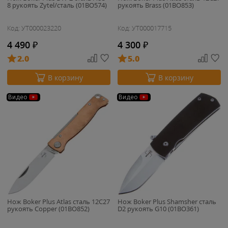
8 рукоять Zytel/сталь (01BO574)
рукоять Brass (01BO853)
Код: УТ000023220
Код: УТ000017715
4 490
₽
4 300
₽
2.0
5.0
В корзину
В корзину
Видео
Видео
Нож Boker Plus Atlas сталь 12С27
Нож Boker Plus Shamsher сталь
рукоять Copper (01BO852)
D2 рукоять G10 (01BO361)