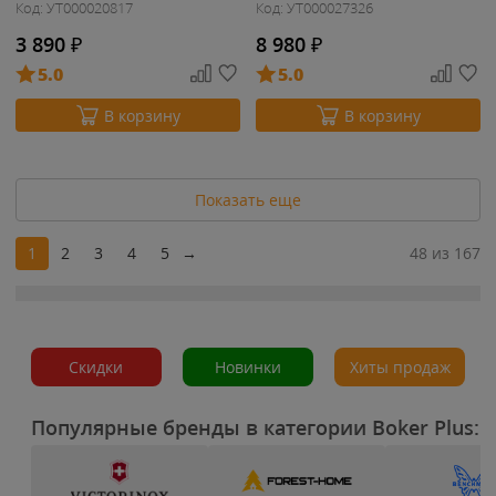
Код: УТ000020817
Код: УТ000027326
3 890
₽
8 980
₽
5.0
5.0
В корзину
В корзину
Показать еще
1
2
3
4
5
→
48 из 167
Скидки
Новинки
Хиты продаж
Популярные бренды в категории Boker Plus: