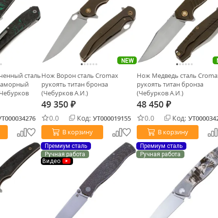
NEW
ченный сталь
Нож Ворон сталь Cromax
Нож Медведь сталь Croma
раморный
рукоять титан бронза
рукоять титан бронза
(Чебурков
(Чебурков А.И.)
(Чебурков А.И.)
49 350
48 450
₽
₽
0.0
Код:
0.0
Код:
УТ000034276
УТ000019155
УТ000034
В корзину
В корзину
Премиум сталь
Премиум сталь
Ручная работа
Ручная работа
Видео