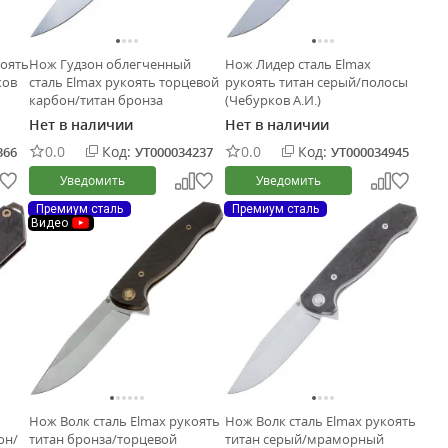
коять
Нож Гудзон облегченный
Нож Лидер сталь Elmax
ков
сталь Elmax рукоять торцевой
рукоять титан серый/полосы
карбон/титан бронза
(Чебурков А.И.)
(Чебурков А.И.)
Нет в наличии
Нет в наличии
0.0
Код:
0.0
Код:
366
УТ000034237
УТ000034945
Уведомить
Уведомить
Премиум сталь
Премиум сталь
Видео
Нож Волк сталь Elmax рукоять
Нож Волк сталь Elmax рукоять
он/
титан бронза/торцевой
титан серый/мраморный