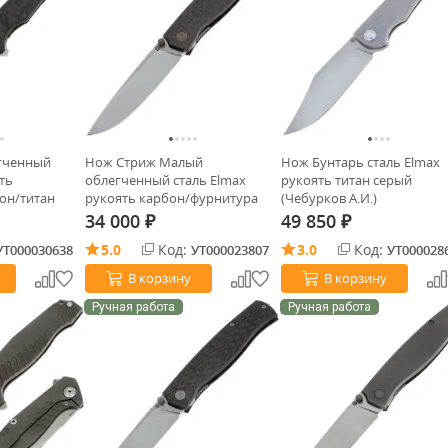
гченный
Нож Стриж Малый
Нож Бунтарь сталь Elmax
ть
облегченный сталь Elmax
рукоять титан серый
он/титан
рукоять карбон/фурнитура
(Чебурков А.И.)
титан бронза (Чебурков А.И.)
34 000
49 850
₽
₽
5.0
Код:
3.0
Код:
УТ000030638
УТ000023807
УТ000028
В корзину
В корзину
Ручная работа
Ручная работа