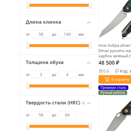
Длина клинка
от
до
мм
Нож Кобра облег
Elmax рукоять м
карбон зелёный 
А.И.)
48 500
Толщина обуха
₽
0.0
Код:
от
до
мм
В корзину
Премиум сталь
Ручная работа
Твердость стали (HRC)
?
от
до