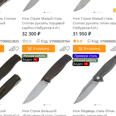
ль Cromax
Нож Стриж Малый сталь
Нож Стриж Малый сталь
рый
Cromax рукоять торцевой
Cromax рукоять титан се
карбон (Чебурков А.И.)
(Чебурков А.И.)
32 300
31 950
₽
₽
0.0
Код:
5.0
Код:
УТ000023825
УТ000029764
УТ000008
В корзину
В корзину
Ручная работа
Премиум сталь
Видео
Ручная работа
Видео
шой
Нож Стриж Большой
Нож Медведь сталь Elmax
ль MagnaCut
облегченный сталь Cromax
рукоять титан серый