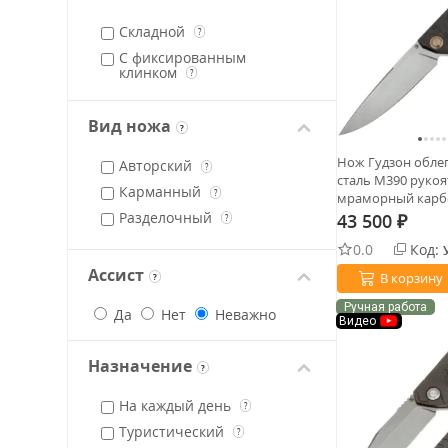
Складной
?
С фиксированным
клинком
?
Вид ножа
?
Нож Гудзон обле
Авторский
?
сталь M390 рукоя
Карманный
?
мраморный карб
(Чебурков А.И.)
Разделочный
43 500
?
₽
0.0
Код:
Ассист
В корзину
?
Ручная работа
Да
Нет
Неважно
Видео
Назначение
?
На каждый день
?
Туристический
?