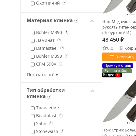
Охотничий
?
Материал клинка
Нож Медведь ста
?
рукоять титан се
Bohler M390
(Чебурков А.И.)
?
48 450
Ламинат
₽
?
0.0
Код:
Damasteel
?
Böhler M398
В корзину
?
CPM S90V
?
Премиум сталь
Ручная работа
Cromax PM
?
Показать всё
Видео
Uddeholm Elmax
?
ZDI-1016
?
Тип обработки
Х12МФ
клинка
?
?
Magnacut
?
Травление
Beadblast
?
Satin
?
Нож Стриж Боль
Stonewash
?
облегченный ста