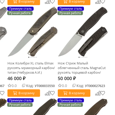
В корзину
В корзину
Премиум сталь
Премиум сталь
Ручная работа
Ручная работа
Нож Колибри XL сталь Elmax
Нож Стриж Малый
рукоять мраморный карбон/
облегченный сталь MagnaCut
титан (Чебурков А.И.)
рукоять торцевой карбон/
титан серый (Чебурков А.И.)
46 000
50 000
₽
₽
0.0
Код:
0.0
Код:
067
УТ000033550
УТ000027623
В корзину
В корзину
Премиум сталь
Премиум сталь
Ручная работа
Ручная работа