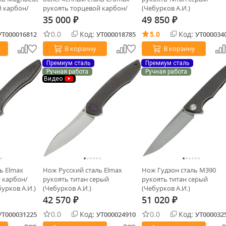
й карбон/
рукоять торцевой карбон/
(Чебурков А.И.)
урков А.И.)
титан бронза (Чебурков А.И.)
35 000
49 850
₽
₽
0.0
Код:
5.0
Код:
УТ000016812
УТ000018785
УТ000034
В корзину
В корзину
Премиум сталь
Премиум сталь
Ручная работа
Ручная работа
Видео
ь Elmax
Нож Русский сталь Elmax
Нож Гудзон сталь M390
и карбон/
рукоять титан серый
рукоять титан серый
урков А.И.)
(Чебурков А.И.)
(Чебурков А.И.)
42 570
51 020
₽
₽
0.0
Код:
0.0
Код:
УТ000031225
УТ000024910
УТ000032