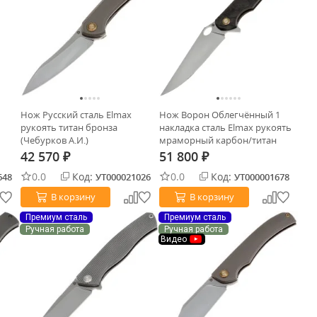
Нож Русский сталь Elmax
Нож Ворон Облегчённый 1
рукоять титан бронза
накладка сталь Elmax рукоять
(Чебурков А.И.)
мраморный карбон/титан
бронза (Чебурков А.И.)
42 570
51 800
₽
₽
0.0
Код:
0.0
Код:
648
УТ000021026
УТ000001678
В корзину
В корзину
Премиум сталь
Премиум сталь
Ручная работа
Ручная работа
Видео