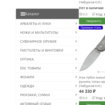
Red
(Чебурков А.И.)
Silver
Нет в наличии
Каталог
0.0
Код:
Уведомить
АРБАЛЕТЫ И ЛУКИ
Премиум сталь
НОЖИ И МУЛЬТИТУЛЫ
СУВЕНИРНОЕ ОРУЖИЕ
ПИСТОЛЕТЫ И ВИНТОВКИ
ОПТИКА
EDC ТОВАРЫ
ФОНАРИ
Нож Урбис малый
рукоять титан се
(Чебурков А.И.)
ОДЕЖДА
44 330
₽
РЮКЗАКИ, СУМКИ
0.0
Код:
АКТИВНЫЙ ОТДЫХ
Уведомить