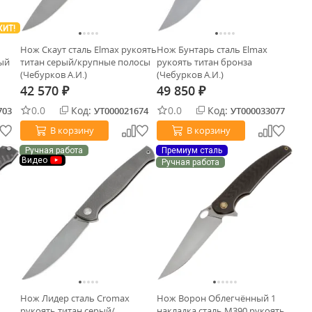
ХИТ!
Нож Скаут сталь Elmax рукоять
Нож Бунтарь сталь Elmax
рый
титан серый/крупные полосы
рукоять титан бронза
(Чебурков А.И.)
(Чебурков А.И.)
42 570
49 850
₽
₽
0.0
Код:
0.0
Код:
703
УТ000021674
УТ000033077
В корзину
В корзину
Ручная работа
Премиум сталь
Видео
Ручная работа
Нож Лидер сталь Cromax
Нож Ворон Облегчённый 1
рукоять титан серый/
накладка сталь M390 рукоять