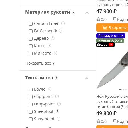
рукоять торцево
титан бронза (Чеб
47 900
Материал рукояти
₽
?
0.0
Код:
Carbon Fiber
?
В корзину
FatCarbon®
?
Премиум сталь
Дерево
?
Ручная работа
Видео
Кость
?
Микарта
?
Timascus
?
Показать всё
Титан
?
Alutex
Тип клинка
?
Bowie
?
Clip-point
Нож Русский стал
?
рукоять 2 вставк
Drop-point
?
титан бронза (Чеб
Sheepfoot
?
49 800
₽
Spay-point
?
0.0
Код:
Tanto (revers)
?