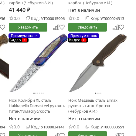
И.)
карбон (Чебурков А.И.)
карбон (Чебурков А.И.)
41 440
Нет в наличии
₽
0.0
Код:
0.0
Код:
236
УТ000015996
УТ000024313
Уведомить
Уведомить
Премиум сталь
Премиум сталь
Видео
Видео
Нож Колибри XL сталь
Нож Медведь сталь Elmax
Hakkapella Damasteel рукоять
рукоять титан бронза
титан/тимаскус/кость
(Чебурков А.И.)
(Чебурков А.И.)
Нет в наличии
Нет в наличии
0.0
Код:
0.0
Код:
894
УТ000034141
УТ000033551
Уведомить
Уведомить