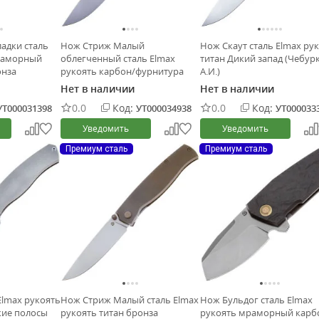
адки сталь
Нож Стриж Малый
Нож Скаут сталь Elmax ру
раморный
облегченный сталь Elmax
титан Дикий запад (Чебур
онза
рукоять карбон/фурнитура
А.И.)
титан серый (Чебурков А.И.)
Нет в наличии
Нет в наличии
0.0
Код:
0.0
Код:
УТ000031398
УТ000034938
УТ000033
Уведомить
Уведомить
Премиум сталь
Премиум сталь
Elmax рукоять
Нож Стриж Малый сталь Elmax
Нож Бульдог сталь Elmax
кие полосы
рукоять титан бронза
рукоять мраморный карб