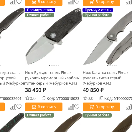
В корзину
В корзину
Премиум сталь
Премиум сталь
Ручная работа
Ручная работа
адка сталь
Нож Бульдог сталь Elmax
Нож Касатка сталь Elmax
торцевой
рукоять мраморный карбон/
рукоять титан серый
рый (Чебурков
титан серый (Чебурков А.И.)
(Чебурков А.И.)
38 450
49 850
₽
₽
0.0
Код:
0.0
Код:
УТ000032691
УТ000018023
УТ000027
В корзину
В корзину
Ручная работа
Ручная работа