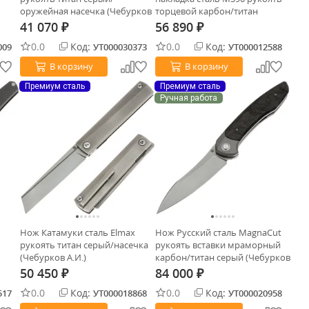
оружейная насечка (Чебурков
торцевой карбон/титан
А.И.)
бронза (Чебурков А.И.)
41 070
56 890
₽
₽
0.0
Код:
0.0
Код:
009
УТ000030373
УТ000012588
В корзину
В корзину
Премиум сталь
Премиум сталь
Ручная работа
Нож Катамуки сталь Elmax
Нож Русский сталь MagnaCut
рукоять титан серый/насечка
рукоять вставки мраморный
(Чебурков А.И.)
карбон/титан серый (Чебурков
А.И.)
50 450
84 000
₽
₽
0.0
Код:
0.0
Код:
517
УТ000018868
УТ000020958