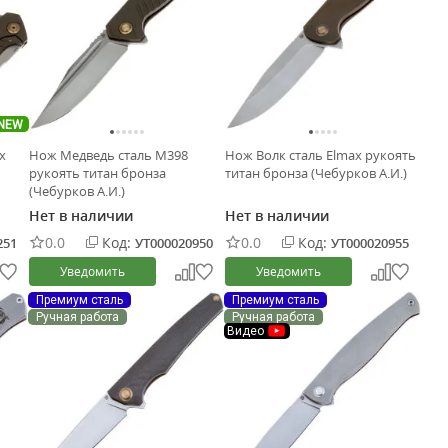
NEW
x
Нож Медведь сталь M398
Нож Волк сталь Elmax рукоять
рукоять титан бронза
титан бронза (Чебурков А.И.)
(Чебурков А.И.)
Нет в наличии
Нет в наличии
0.0
Код:
0.0
Код:
251
УТ000020950
УТ000020955
Уведомить
Уведомить
Премиум сталь
Премиум сталь
Ручная работа
Ручная работа
Видео