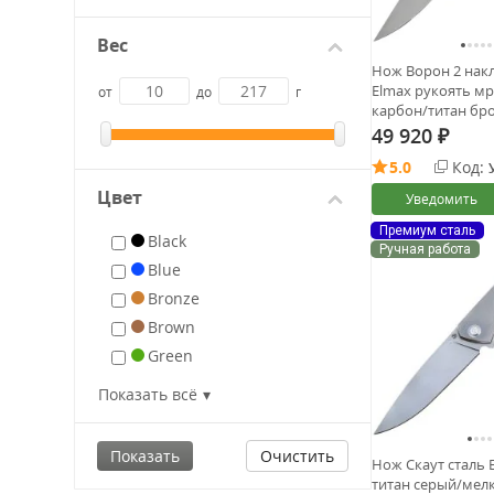
Вес
Нож Ворон 2 накл
Elmax рукоять м
от
до
г
карбон/титан бр
(Чебурков А.И.)
49 920
₽
5.0
Код:
Цвет
Уведомить
Премиум сталь
Black
Ручная работа
Blue
Bronze
Brown
Green
Grey
Показать всё
Gold
Orange
Очистить
Нож Скаут сталь 
Purple
титан серый/мел