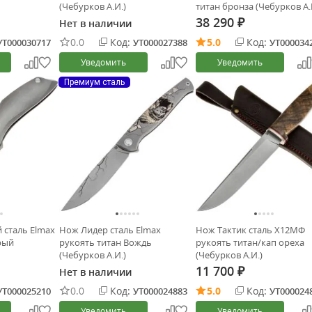
(Чебурков А.И.)
титан бронза (Чебурков А.
38 290
Нет в наличии
₽
0.0
Код:
5.0
Код:
УТ000030717
УТ000027388
УТ000034
Уведомить
Уведомить
Премиум сталь
 сталь Elmax
Нож Лидер сталь Elmax
Нож Тактик сталь Х12МФ
рый
рукоять титан Вождь
рукоять титан/кап ореха
(Чебурков А.И.)
(Чебурков А.И.)
11 700
Нет в наличии
₽
0.0
Код:
5.0
Код:
УТ000025210
УТ000024883
УТ000024
Уведомить
Уведомить