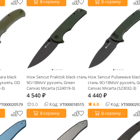
В корзину
В корзину
ara black
Нож Sencut Praktisk black сталь
Нож Sencut Pulsewave blac
рукоять OD
9Cr18MoV рукоять Green
сталь 9Cr18MoV рукоять G
-3)
Canvas Micarta (S24019-3)
Canvas Micarta (S23032-3)
4 540
4 440
₽
₽
0.0
Код:
4.0
Код:
УТ000020579
УТ000018515
УТ000029
В корзину
В корзину