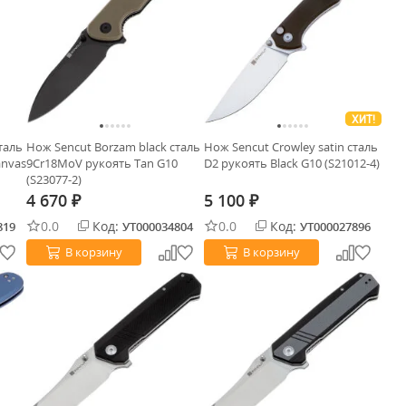
ХИТ!
таль
Нож Sencut Borzam black сталь
Нож Sencut Crowley satin сталь
anvas
9Cr18MoV рукоять Tan G10
D2 рукоять Black G10 (S21012-4)
(S23077-2)
4 670
5 100
₽
₽
0.0
Код:
0.0
Код:
819
УТ000034804
УТ000027896
В корзину
В корзину