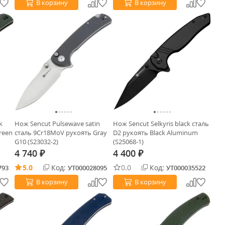
В корзину
В корзину
k
Нож Sencut Pulsewave satin
Нож Sencut Selkyris black сталь
reen
сталь 9Cr18MoV рукоять Gray
D2 рукоять Black Aluminum
G10 (S23032-2)
(S25068-1)
4 740
4 400
₽
₽
5.0
Код:
0.0
Код:
793
УТ000028095
УТ000035522
В корзину
В корзину