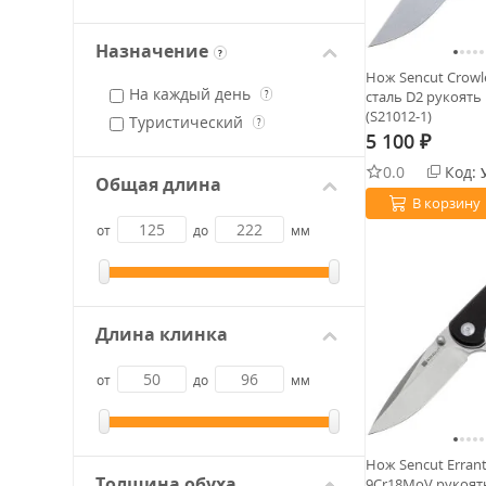
Назначение
?
Нож Sencut Crowl
На каждый день
сталь D2 рукоять 
?
(S21012-1)
Туристический
?
5 100
₽
0.0
Код:
Общая длина
В корзину
от
до
мм
Длина клинка
от
до
мм
Нож Sencut Errant
Толщина обуха
9Cr18MoV рукоять