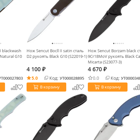
II blackwash
Нож Sencut Bocll II satin сталь
Нож Sencut Borzam black с
Natural G10
D2 рукоять Black G10 (S22019-1)
9Cr18MoV рукоять Black C
Micarta (S23077-3)
4 100
4 670
₽
₽
5.0
Код:
0.0
Код:
УТ000027803
УТ000028895
УТ000034
В корзину
В корзину