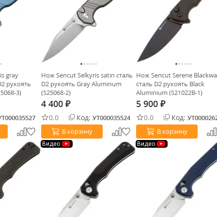
is gray
Нож Sencut Selkyris satin сталь
Нож Sencut Serene Blackw
D2 рукоять
D2 рукоять Gray Aluminum
сталь D2 рукоять Black
5068-3)
(S25068-2)
Aluminium (S21022B-1)
4 400
5 900
₽
₽
0.0
Код:
0.0
Код:
УТ000035527
УТ000035524
УТ000026
В корзину
В корзину
Видео
Видео