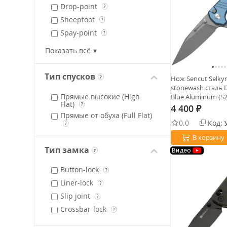
Drop-point
?
Sheepfoot
?
Spay-point
?
Tanto (revers)
?
Показать всё
Тип спусков
Нож Sencut Selkyr
?
stonewash сталь 
Прямые высокие (High
Blue Aluminum (S2
Flat)
?
4 400
₽
Прямые от обуха (Full Flat)
0.0
Код:
?
В корзину
Тип замка
Видео
?
Button-lock
?
Liner-lock
?
Slip joint
?
Crossbar-lock
?