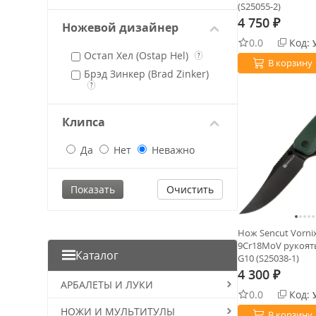
(S25055-2)
Olive Drab
4 750
₽
Pink
Ножевой дизайнер
0.0
Код:
Red
Остап Хел (Ostap Hel)
?
В корзину
Tan
Брэд Зинкер (Brad Zinker)
White
?
Клипса
Да
Нет
Неважно
Очистить
Нож Sencut Vornix
9Cr18MoV рукоять
Каталог
G10 (S25038-1)
4 300
₽
АРБАЛЕТЫ И ЛУКИ
0.0
Код:
НОЖИ И МУЛЬТИТУЛЫ
В корзину