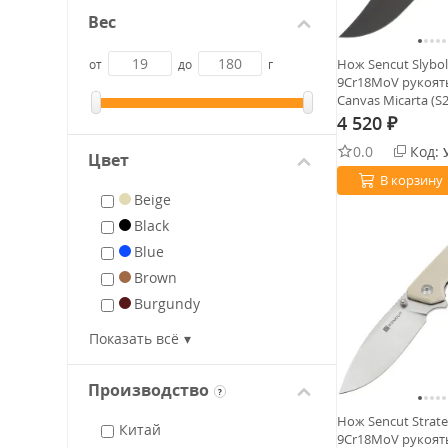
Вес
Нож Sencut Slybol
от
до
г
9Cr18MoV рукоять
Canvas Micarta (S
4 520
₽
0.0
Код:
Цвет
В корзину
Beige
Black
Blue
Brown
Burgundy
Green
Показать всё
Grey
Natural
Производство
?
Orange
Нож Sencut Strate
Китай
Olive
9Cr18MoV рукоять