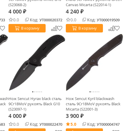
(S23068-2)
Canvas Micarta (S22014-1)
4 000
4 240
₽
₽
0.0
Код:
0.0
Код:
733
УТ000020372
УТ000019509
В корзину
В корзину
ewash
Нож Sencut Hyrax black сталь
Нож Sencut Kyril blackwash
ack
9Cr18MoV рукоять Black G10
сталь 9Cr18MoV рукоять Black
(S23097-1)
Micarta (S22001-3)
4 000
3 900
₽
₽
0.0
Код:
5.0
Код:
583
УТ000022470
УТ000004747