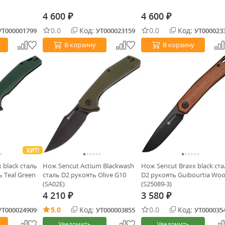
4 600
4 600
₽
₽
0.0
Код:
0.0
Код:
УТ000001799
УТ000023159
УТ000023
В корзину
В корзину
ХИТ!
 black сталь
Нож Sencut Actium Blackwash
Нож Sencut Braxx black ст
 Teal Green
сталь D2 рукоять Olive G10
D2 рукоять Guibourtia Wo
(SA02E)
(S25089-3)
4 210
3 580
₽
₽
5.0
Код:
0.0
Код:
УТ000024909
УТ000003855
УТ000035
Уведомить
Уведомить