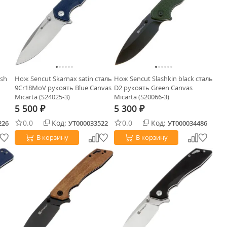
ash
Нож Sencut Skarnax satin сталь
Нож Sencut Slashkin black сталь
9Cr18MoV рукоять Blue Canvas
D2 рукоять Green Canvas
Micarta (S24025-3)
Micarta (S20066-3)
5 500
5 300
₽
₽
0.0
Код:
0.0
Код:
226
УТ000033522
УТ000034486
В корзину
В корзину