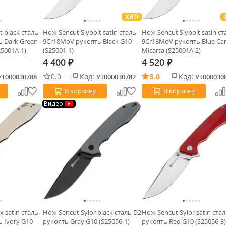
ХИТ!
t black сталь
Нож Sencut Slybolt satin сталь
Нож Sencut Slybolt satin ст
 Dark Green
9Cr18MoV рукоять Black G10
9Cr18MoV рукоять Blue Ca
25001A-1)
(S25001-1)
Micarta (S25001A-2)
4 400
4 520
₽
₽
0.0
Код:
5.0
Код:
УТ000030788
УТ000030782
УТ000030
В корзину
В корзину
Видео
x satin сталь
Нож Sencut Sylor black сталь D2
Нож Sencut Sylor satin ста
 Ivory G10
рукоять Gray G10 (S25056-1)
рукоять Red G10 (S25056-3)