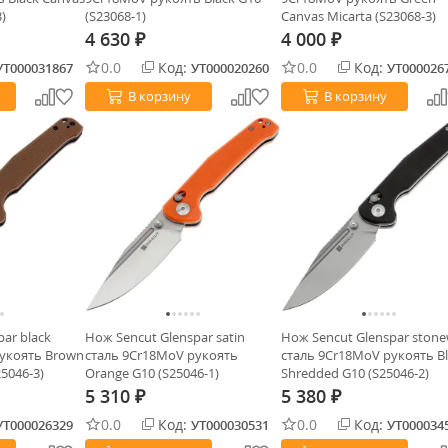
)
(S23068-1)
Canvas Micarta (S23068-3)
4 630
4 000
₽
₽
0.0
Код:
0.0
Код:
УТ000031867
УТ000020260
УТ000026
В корзину
В корзину
ar black
Нож Sencut Glenspar satin
Нож Sencut Glenspar ston
рукоять Brown
сталь 9Cr18MoV рукоять
сталь 9Cr18MoV рукоять Bl
25046-3)
Orange G10 (S25046-1)
Shredded G10 (S25046-2)
5 310
5 380
₽
₽
0.0
Код:
0.0
Код:
УТ000026329
УТ000030531
УТ000034