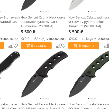
ey Stonewash
Нож Sencut Cybrix black сталь
Нож Sencut Cybrix satin ст
Natural G10
9Cr18MoV рукоять Black
9Cr18MoV рукоять Blue
Aluminum (S23098A-1)
Aluminum (S23098A-4)
5 500
5 500
₽
₽
0.0
Код:
0.0
Код:
УТ000016027
УТ000020803
УТ000020
В корзину
В корзину
 satin сталь
Нож Sencut Excalis black сталь
Нож Sencut Excalis black ст
 Black Canvas
9Cr18MoV рукоять Black G10
9Cr18MoV рукоять Green