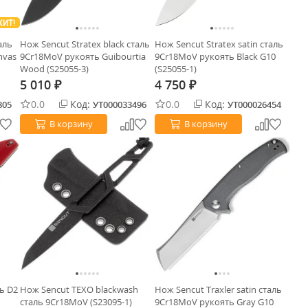
ХИТ!
аль
Нож Sencut Stratex black сталь
Нож Sencut Stratex satin сталь
nvas
9Cr18MoV рукоять Guibourtia
9Cr18MoV рукоять Black G10
Wood (S25055-3)
(S25055-1)
5 010
4 750
₽
₽
0.0
Код:
0.0
Код:
805
УТ000033496
УТ000026454
В корзину
В корзину
ль D2
Нож Sencut TEXO blackwash
Нож Sencut Traxler satin сталь
сталь 9Cr18MoV (S23095-1)
9Cr18MoV рукоять Gray G10