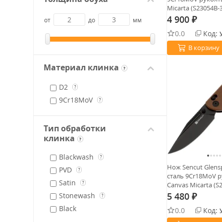
Micarta (S23054B-3
4 900
от
до
мм
₽
0.0
Код:
В корзину
Материал клинка
?
D2
?
9Cr18MoV
?
Тип обработки
клинка
?
Blackwash
?
Нож Sencut Glensp
PVD
?
сталь 9Cr18MoV 
Satin
?
Canvas Micarta (S
5 480
Stonewash
?
₽
Black
0.0
Код: