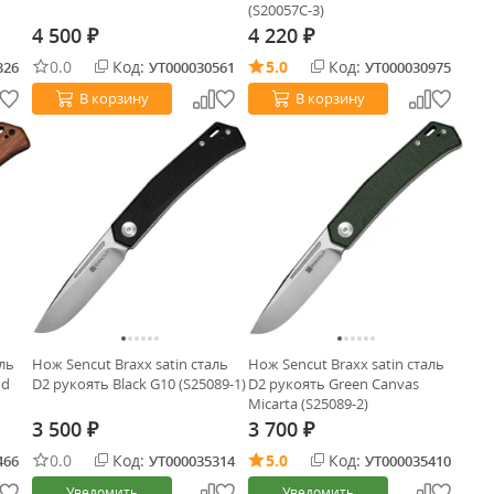
(S20057C-3)
4 500
4 220
₽
₽
0.0
Код:
5.0
Код:
326
УТ000030561
УТ000030975
В корзину
В корзину
аль
Нож Sencut Braxx satin сталь
Нож Sencut Braxx satin сталь
od
D2 рукоять Black G10 (S25089-1)
D2 рукоять Green Canvas
Micarta (S25089-2)
3 500
3 700
₽
₽
0.0
Код:
5.0
Код:
466
УТ000035314
УТ000035410
Уведомить
Уведомить