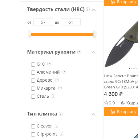
В корзину
Твердость стали (HRC)
?
от
до
Материал рукояти
?
G10
?
Алюминий
?
Нож Sencut Phant
Дерево
?
сталь 9Cr18MoV 
Green G10 (S23014
Микарта
?
4 600
₽
Сталь
?
0.0
Код:
В корзину
Тип клинка
?
Cleaver
?
Clip-point
?