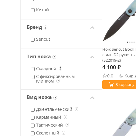
Китай
Бренд
?
Sencut
Нож Sencut Bocll 
сталь D2 рукоять 
Тип ножа
?
(S22019-2)
4 100
₽
Складной
?
0.0
Код:
С фиксированным
клинком
?
В корзину
Вид ножа
?
Джентльменский
?
Карманный
?
Тактический
?
Скелетный
?