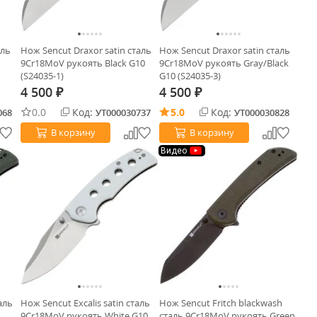
аль
Нож Sencut Draxor satin сталь
Нож Sencut Draxor satin сталь
9Cr18MoV рукоять Black G10
9Cr18MoV рукоять Gray/Black
(S24035-1)
G10 (S24035-3)
4 500
4 500
₽
₽
0.0
Код:
5.0
Код:
068
УТ000030737
УТ000030828
В корзину
В корзину
Видео
аль
Нож Sencut Excalis satin сталь
Нож Sencut Fritch blackwash
9Cr18MoV рукоять White G10
сталь 9Cr18MoV рукоять Green