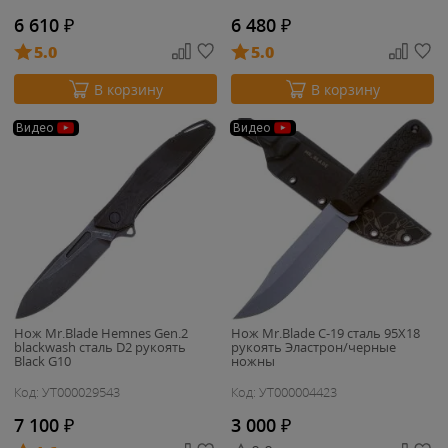
6 610
₽
6 480
₽
5.0
5.0
В корзину
В корзину
Видео
Видео
Нож Mr.Blade Hemnes Gen.2
Нож Mr.Blade C-19 сталь 95Х18
blackwash сталь D2 рукоять
рукоять Эластрон/черные
Black G10
ножны
Код: УТ000029543
Код: УТ000004423
7 100
₽
3 000
₽