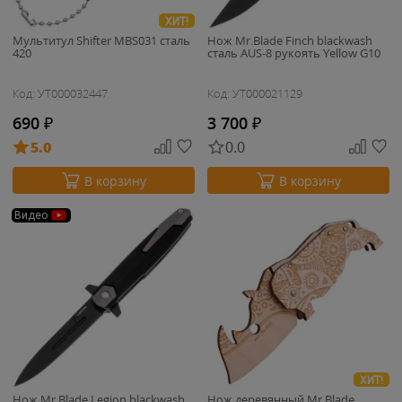
ХИТ!
Мультитул Shifter MBS031 сталь
Нож Mr.Blade Finch blackwash
420
сталь AUS-8 рукоять Yellow G10
Код: УТ000032447
Код: УТ000021129
690
₽
3 700
₽
5.0
0.0
В корзину
В корзину
Видео
ХИТ!
Нож Mr.Blade Legion blackwash
Нож деревянный Mr.Blade