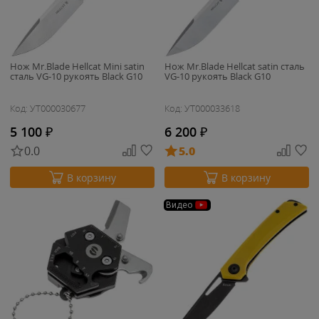
Нож Mr.Blade Hellcat Mini satin
Нож Mr.Blade Hellcat satin сталь
сталь VG-10 рукоять Black G10
VG-10 рукоять Black G10
Код: УТ000030677
Код: УТ000033618
5 100
₽
6 200
₽
0.0
5.0
В корзину
В корзину
Видео