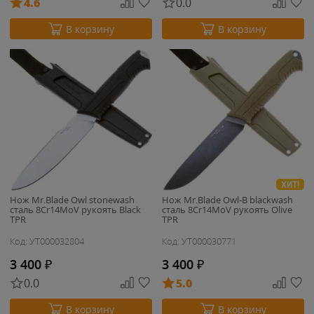
4.6
0.0
В корзину
В корзину
ХИТ!
Нож Mr.Blade Owl stonewash
Нож Mr.Blade Owl-B blackwash
сталь 8Cr14MoV рукоять Black
сталь 8Cr14MoV рукоять Olive
TPR
TPR
Код: УТ000032804
Код: УТ000030771
3 400
₽
3 400
₽
0.0
5.0
В корзину
В корзину