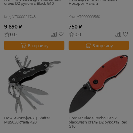
сталь D2 рукоять Black G10
Носорог малый
Код: УТ000021745
Код: УТ000003560
9 890
₽
750
₽
0.0
0.0
В корзину
В корзину
Нож многофункц. Shifter
Нож Mr.Blade Rexbo Gen.2
MBS030 сталь 420
blackwash сталь D2 рукоять Red
G10