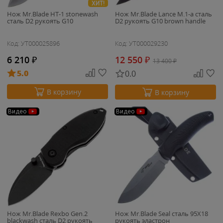
ХИТ!
Нож Mr.Blade HT-1 stonewash
Нож Mr.Blade Lance M.1-a сталь
сталь D2 рукоять G10
D2 рукоять G10 brown handle
Код: УТ000025896
Код: УТ000029230
6 210
₽
12 550
₽
13 400
₽
5.0
0.0
В корзину
В корзину
Видео
Видео
Нож Mr.Blade Rexbo Gen.2
Нож Mr.Blade Seal сталь 95Х18
blackwash сталь D2 рукоять
рукоять эластрон