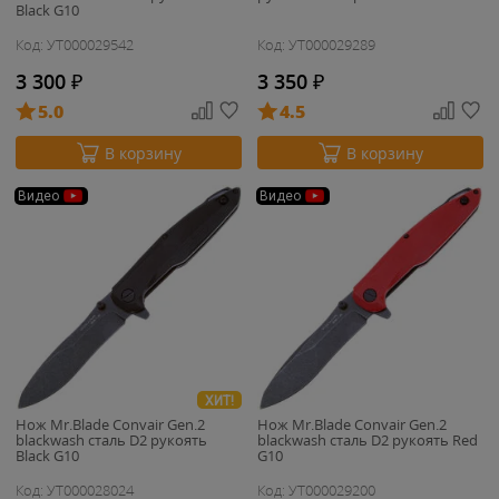
Black G10
Код: УТ000029542
Код: УТ000029289
3 300
₽
3 350
₽
5.0
4.5
В корзину
В корзину
Видео
Видео
ХИТ!
Нож Mr.Blade Convair Gen.2
Нож Mr.Blade Convair Gen.2
blackwash сталь D2 рукоять
blackwash сталь D2 рукоять Red
Black G10
G10
Код: УТ000028024
Код: УТ000029200