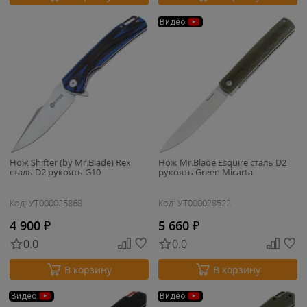
Видео
Нож Shifter (by Mr.Blade) Rex
Нож Mr.Blade Esquire сталь D2
сталь D2 рукоять G10
рукоять Green Micarta
Код: УТ000025868
Код: УТ000028522
4 900
₽
5 660
₽
0.0
0.0
В корзину
В корзину
Видео
Видео