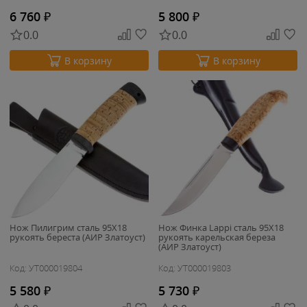
6 760
₽
5 800
₽
0.0
0.0
В корзину
В корзину
Нож Пилигрим сталь 95Х18
Нож Финка Lappi сталь 95Х18
рукоять береста (АИР Златоуст)
рукоять карельская береза
(АИР Златоуст)
Код: УТ000019804
Код: УТ000019803
5 580
₽
5 730
₽