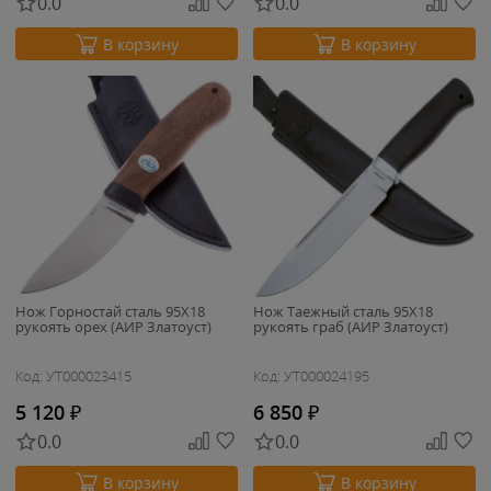
0.0
0.0
В корзину
В корзину
Нож Горностай сталь 95Х18
Нож Таежный сталь 95Х18
рукоять орех (АИР Златоуст)
рукоять граб (АИР Златоуст)
Код: УТ000023415
Код: УТ000024195
5 120
₽
6 850
₽
0.0
0.0
В корзину
В корзину