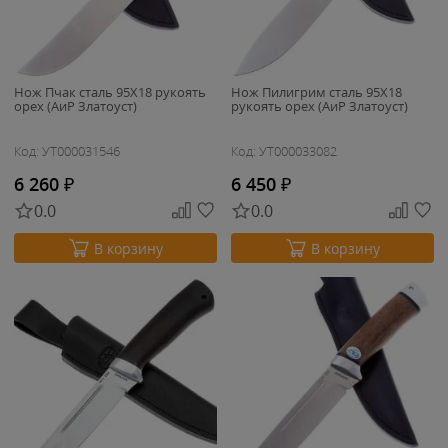
Нож Пчак сталь 95Х18 рукоять
Нож Пилигрим сталь 95Х18
орех (АиР Златоуст)
рукоять орех (АиР Златоуст)
Код: УТ000031546
Код: УТ000033082
6 260
₽
6 450
₽
0.0
0.0
В корзину
В корзину