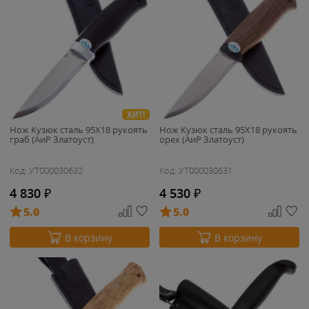
ХИТ!
Нож Кузюк сталь 95Х18 рукоять
Нож Кузюк сталь 95Х18 рукоять
граб (АиР Златоуст)
орех (АиР Златоуст)
Код: УТ000030632
Код: УТ000030631
4 830
₽
4 530
₽
5.0
5.0
В корзину
В корзину