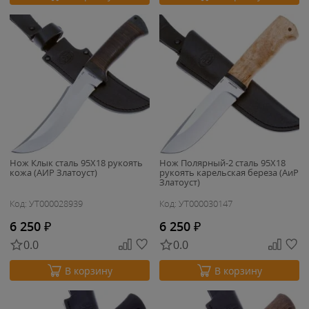
Нож Клык сталь 95Х18 рукоять
Нож Полярный-2 сталь 95Х18
кожа (АИР Златоуст)
рукоять карельская береза (АиР
Златоуст)
Код: УТ000028939
Код: УТ000030147
6 250
₽
6 250
₽
0.0
0.0
В корзину
В корзину