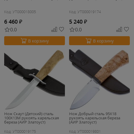
Код: УТ000018005
Код: УТ000019174
6 460
₽
5 240
₽
0.0
0.0
В корзину
В корзину
Нож Скаут (Детский) сталь
Нож Добрый сталь 95Х18
100Х13М рукоять карельская
рукоять карельская береза
береза (АИР Златоуст)
(АИР Златоуст)
Код: УТ000019175
Код: УТ000019801