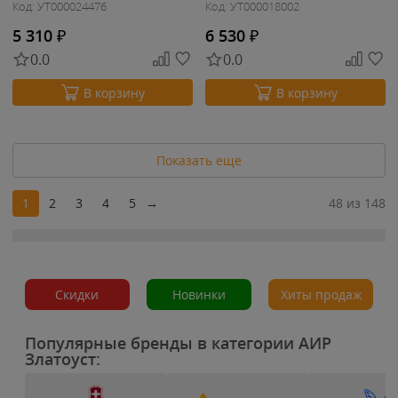
Код: УТ000024476
Код: УТ000018002
5 310
₽
6 530
₽
0.0
0.0
В корзину
В корзину
Показать еще
1
2
3
4
5
→
48 из 148
Скидки
Новинки
Хиты продаж
Популярные бренды в категории АИР
Златоуст: