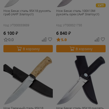
ХИТ!
Нож Бекас сталь 95Х18 рукоять
Нож Бекас сталь 100Х13М
граб (АИР Златоуст)
рукоять орех (АиР Златоуст)
Код: УТ000033689
Код: УТ000021738
6 100
₽
6 840
₽
0.0
5.0
В корзину
В корзину
Нож Таежный сталь 95Х18
Нож Бекас сталь 95Х18 рукоять