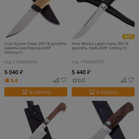
ХИТ!
Нож Кузюк сталь 95Х18 рукоять
Нож Финка Lappi сталь 95Х18
карельская береза (АИР
рукоять граб (АИР Златоуст)
Златоуст)
Код: УТ000030706
Код: УТ000030707
5 040
₽
5 440
₽
5.0
0.0
В корзину
В корзину