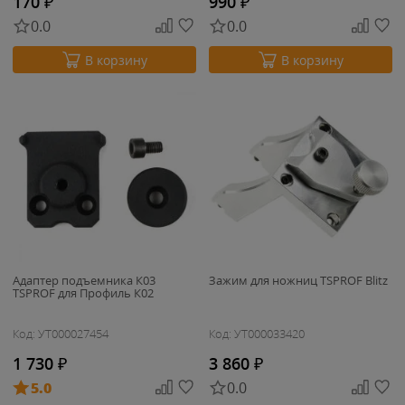
170
₽
990
₽
0.0
0.0
В корзину
В корзину
Адаптер подъемника К03
Зажим для ножниц TSPROF Blitz
TSPROF для Профиль К02
Код: УТ000027454
Код: УТ000033420
1 730
₽
3 860
₽
5.0
0.0