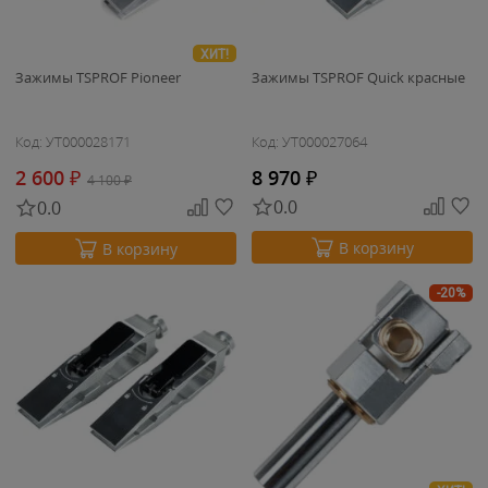
ХИТ!
Зажимы TSPROF Pioneer
Зажимы TSPROF Quick красные
Код: УТ000028171
Код: УТ000027064
2 600
₽
8 970
₽
4 100
₽
0.0
0.0
В корзину
В корзину
-20%