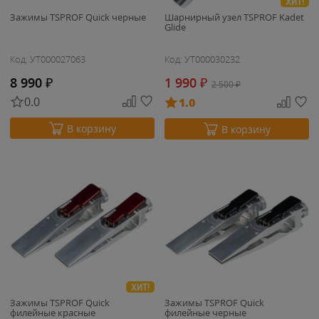
ХИТ!
Зажимы TSPROF Quick черные
Шарнирный узел TSPROF Kadet
Glide
Код: УТ000027063
Код: УТ000030232
8 990
₽
1 990
₽
2 500
₽
0.0
1.0
В корзину
В корзину
ХИТ!
Зажимы TSPROF Quick
Зажимы TSPROF Quick
филейные красные
филейные черные