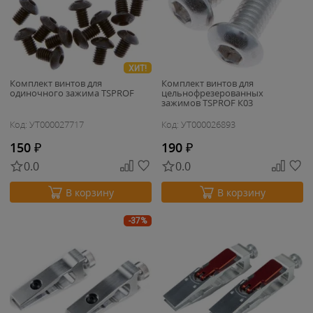
ХИТ!
Комплект винтов для
Комплект винтов для
одиночного зажима TSPROF
цельнофрезерованных
зажимов TSPROF К03
Код: УТ000027717
Код: УТ000026893
150
₽
190
₽
0.0
0.0
В корзину
В корзину
-37%