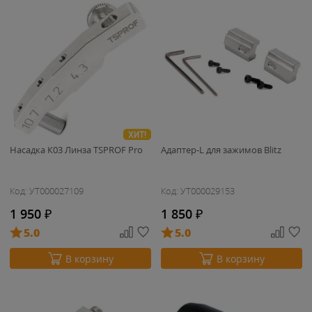
ХИТ!
Насадка К03 Линза TSPROF Pro
Адаптер-L для зажимов Blitz
Код: УТ000027109
Код: УТ000029153
1 950
₽
1 850
₽
5.0
5.0
В корзину
В корзину