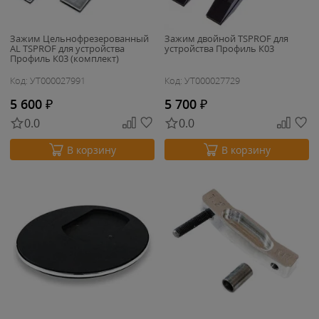
Зажим Цельнофрезерованный
Зажим двойной TSPROF для
AL TSPROF для устройства
устройства Профиль К03
Профиль К03 (комплект)
Код: УТ000027991
Код: УТ000027729
5 600
₽
5 700
₽
0.0
0.0
В корзину
В корзину