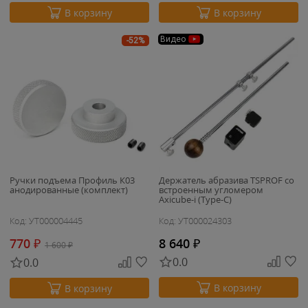
В корзину
В корзину
Видео
-52%
Ручки подъема Профиль К03
Держатель абразива TSPROF со
анодированные (комплект)
встроенным угломером
Axicube-i (Type-C)
Код: УТ000004445
Код: УТ000024303
770
₽
8 640
₽
1 600
₽
0.0
0.0
В корзину
В корзину