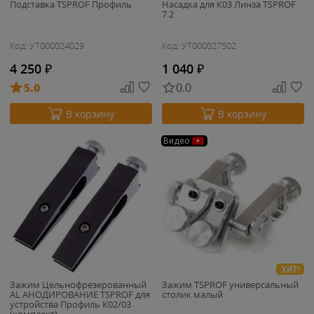
Подставка TSPROF Профиль
Насадка для К03 Линза TSPROF
7.2
Код: УТ000024029
Код: УТ000027502
4 250
₽
1 040
₽
5.0
0.0
В корзину
В корзину
Видео
ХИТ!
Зажим Цельнофрезерованный
Зажим TSPROF универсальный
AL АНОДИРОВАНИЕ TSPROF для
столик малый
устройства Профиль К02/03