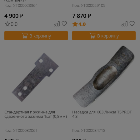
(комплект)
Код: УТ000028364
Код: УТ000029105
4 900
₽
7 870
₽
0.0
4.0
В корзину
В корзину
Стандартная пружина для
Насадка для К03 Линза TSPROF
сдвоенного зажима 1шт (0,8мм)
4.3
Код: УТ000032061
Код: УТ000034718