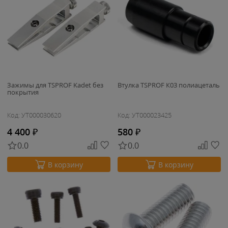
Зажимы для TSPROF Kadet без
Втулка TSPROF К03 полиацеталь
покрытия
Код: УТ000030620
Код: УТ000023425
4 400
₽
580
₽
0.0
0.0
В корзину
В корзину