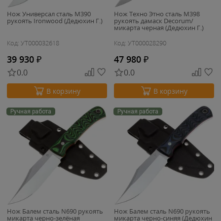
Нож Универсал сталь M390
Нож Техно Этно сталь M398
рукоять Ironwood (Дедюхин Г.)
рукоять дамаск Decorum/
микарта черная (Дедюхин Г.)
Код: УТ000032618
Код: УТ000028290
39 930
₽
47 980
₽
0.0
0.0
В корзину
В корзину
Ручная работа
Ручная работа
Нож Балем сталь N690 рукоять
Нож Балем сталь N690 рукоять
микарта черно-зелёная
микарта черно-синяя (Дедюхин