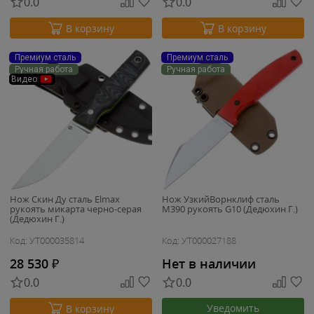
0.0
0.0
В корзину
В корзину
Премиум сталь
Премиум сталь
Ручная работа
Ручная работа
Видео
Нож Скин Ду сталь Elmax
Нож УзкийВорнклиф сталь
рукоять микарта черно-серая
M390 рукоять G10 (Дедюхин Г.)
(Дедюхин Г.)
Код: УТ000035814
Код: УТ000027188
28 530
₽
Нет в наличии
0.0
0.0
Уведомить
В корзину