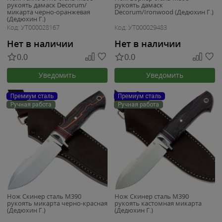
рукоять дамаск Decorum/
рукоять дамаск
микарта черно-оранжевая
Decorum/Ironwood (Дедюхин Г.)
(Дедюхин Г.)
Код: УТ000028167
Код: УТ000029483
Нет в наличии
Нет в наличии
0.0
0.0
Уведомить
Уведомить
Премиум сталь
Премиум сталь
Ручная работа
Ручная работа
Нож Скинер сталь M390
Нож Скинер сталь M390
рукоять микарта черно-красная
рукоять кастомная микарта
(Дедюхин Г.)
(Дедюхин Г.)