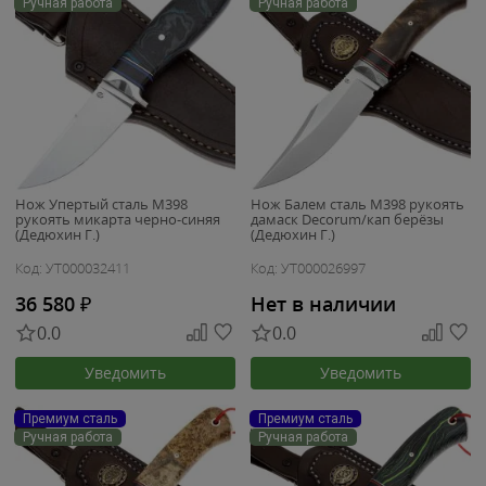
Ручная работа
Ручная работа
Нож Упертый сталь M398
Нож Балем сталь M398 рукоять
рукоять микарта черно-синяя
дамаск Decorum/кап берёзы
(Дедюхин Г.)
(Дедюхин Г.)
Код: УТ000032411
Код: УТ000026997
36 580
₽
Нет в наличии
0.0
0.0
Уведомить
Уведомить
Премиум сталь
Премиум сталь
Ручная работа
Ручная работа