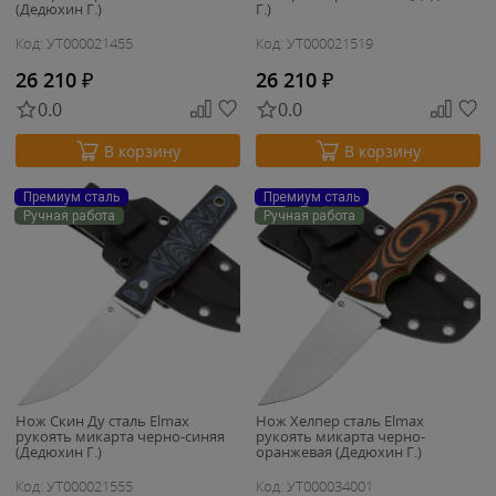
(Дедюхин Г.)
Г.)
Код: УТ000021455
Код: УТ000021519
26 210
₽
26 210
₽
0.0
0.0
В корзину
В корзину
Премиум сталь
Премиум сталь
Ручная работа
Ручная работа
Нож Скин Ду сталь Elmax
Нож Хелпер сталь Elmax
рукоять микарта черно-синяя
рукоять микарта черно-
(Дедюхин Г.)
оранжевая (Дедюхин Г.)
Код: УТ000021555
Код: УТ000034001