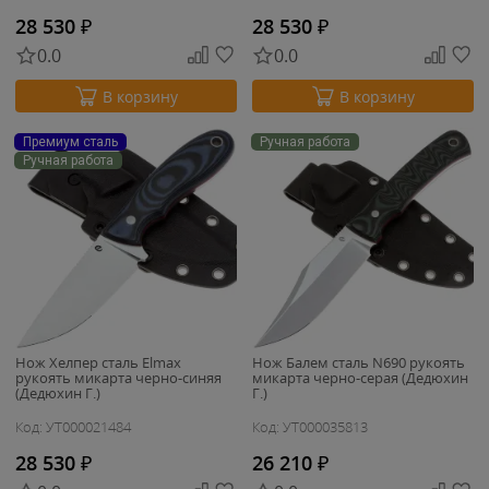
28 530
₽
28 530
₽
0.0
0.0
В корзину
В корзину
Премиум сталь
Ручная работа
Ручная работа
Нож Хелпер сталь Elmax
Нож Балем сталь N690 рукоять
рукоять микарта черно-синяя
микарта черно-серая (Дедюхин
(Дедюхин Г.)
Г.)
Код: УТ000021484
Код: УТ000035813
28 530
₽
26 210
₽