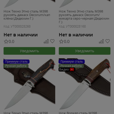
Нож Техно Этно сталь M398
Нож Техно Этно сталь M398
рукоять дамаск Decorum/кап
рукоять дамаск Decorum/
клёна (Дедюхин Г.)
микарта серо-черная (Дедюхин
Г.)
Код: УТ000028268
Код: УТ000028168
Нет в наличии
Нет в наличии
0.0
0.0
Уведомить
Уведомить
Премиум сталь
Премиум сталь
Ручная работа
Ручная работа
Видео
Нож Техно Этно сталь M398
Нож Воркер сталь M398