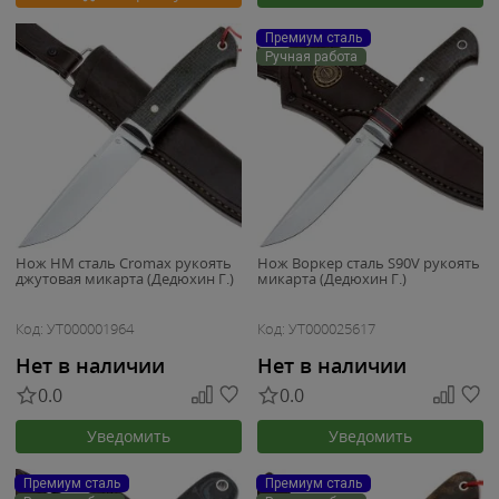
Премиум сталь
Ручная работа
Нож НМ сталь Cromax рукоять
Нож Воркер сталь S90V рукоять
джутовая микарта (Дедюхин Г.)
микарта (Дедюхин Г.)
Код: УТ000001964
Код: УТ000025617
Нет в наличии
Нет в наличии
0.0
0.0
Уведомить
Уведомить
Премиум сталь
Премиум сталь