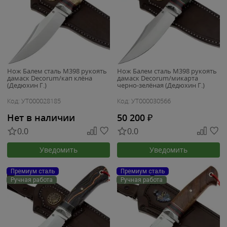
Нож Балем сталь M398 рукоять
Нож Балем сталь M398 рукоять
дамаск Decorum/кап клёна
дамаск Decorum/микарта
(Дедюхин Г.)
черно-зелёная (Дедюхин Г.)
Код: УТ000028185
Код: УТ000030566
Нет в наличии
50 200
₽
0.0
0.0
Уведомить
Уведомить
Премиум сталь
Премиум сталь
Ручная работа
Ручная работа