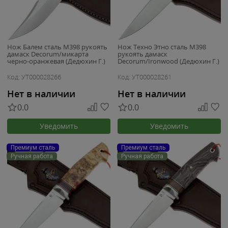
Нож Балем сталь M398 рукоять
Нож Техно Этно сталь M398
дамаск Decorum/микарта
рукоять дамаск
черно-оранжевая (Дедюхин Г.)
Decorum/Ironwood (Дедюхин Г.)
Код: УТ000028266
Код: УТ000028261
Нет в наличии
Нет в наличии
0.0
0.0
Уведомить
Уведомить
Премиум сталь
Премиум сталь
Ручная работа
Ручная работа