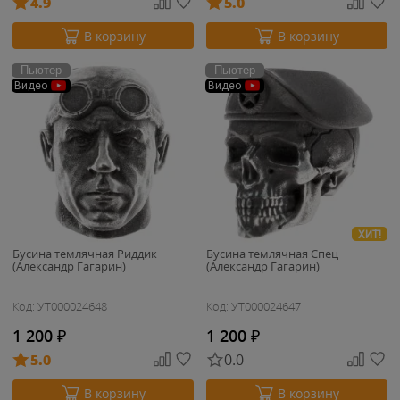
4.9
5.0
В корзину
В корзину
Пьютер
Пьютер
Видео
Видео
ХИТ!
Бусина темлячная Риддик
Бусина темлячная Спец
(Александр Гагарин)
(Александр Гагарин)
Код: УТ000024648
Код: УТ000024647
1 200
₽
1 200
₽
5.0
0.0
В корзину
В корзину