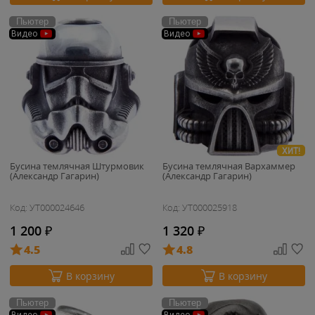
Пьютер
Пьютер
Видео
Видео
ХИТ!
Бусина темлячная Штурмовик
Бусина темлячная Вархаммер
(Александр Гагарин)
(Александр Гагарин)
Код: УТ000024646
Код: УТ000025918
1 200
₽
1 320
₽
4.5
4.8
В корзину
В корзину
Пьютер
Пьютер