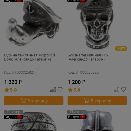
Видео
Видео
ХИТ!
Бусина темлячная Морской
Бусина темлячная ГРУ
Волк (Александр Гагарин)
(Александр Гагарин)
Код: УТ000025921
Код: УТ000025920
1 320
₽
1 200
₽
5.0
5.0
В корзину
В корзину
Пьютер
Пьютер
Видео
Видео