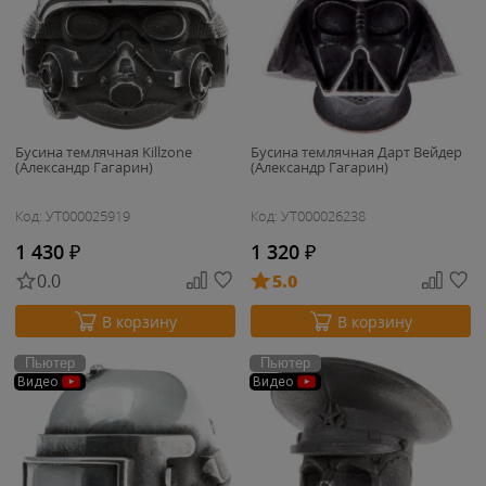
Бусина темлячная Killzone
Бусина темлячная Дарт Вейдер
(Александр Гагарин)
(Александр Гагарин)
Код: УТ000025919
Код: УТ000026238
1 430
₽
1 320
₽
0.0
5.0
В корзину
В корзину
Пьютер
Пьютер
Видео
Видео