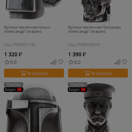
Бусина темлячная Алтын
Бусина темлячная Погранец
(Александр Гагарин)
(Александр Гагарин)
Код: УТ000027194
Код: УТ000028678
1 320
₽
1 390
₽
0.0
0.0
В корзину
В корзину
Пьютер
Пьютер
Видео
Видео