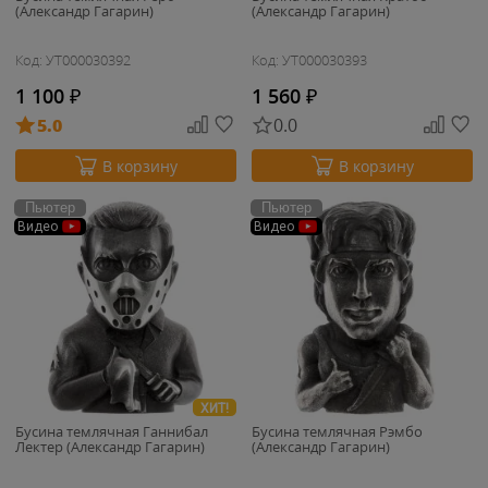
(Александр Гагарин)
(Александр Гагарин)
Код: УТ000030392
Код: УТ000030393
1 100
₽
1 560
₽
5.0
0.0
В корзину
В корзину
Пьютер
Пьютер
Видео
Видео
ХИТ!
Бусина темлячная Ганнибал
Бусина темлячная Рэмбо
Лектер (Александр Гагарин)
(Александр Гагарин)