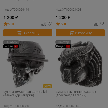
Код: УТ000024414
Код: УТ000021093
1 200
₽
1 200
₽
5.0
5.0
В корзину
В корзину
Пьютер
Пьютер
Видео
Видео
ХИТ!
Бусина темлячная Born to kill
Бусина темлячная Хищник
(Александр Гагарин)
(Александр Гагарин)
Код: УТ000020860
Код: УТ000020672