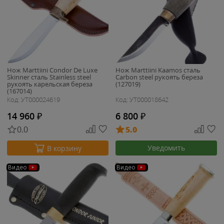
Нож Marttiini Condor De Luxe
Нож Marttiini Kaamos сталь
Skinner сталь Stainless steel
Carbon steel рукоять береза
рукоять карельская береза
(127019)
(167014)
Код: УТ000024619
Код: УТ000018642
14 960
₽
6 800
₽
0.0
5.0
Уведомить
В корзину
Видео
Видео