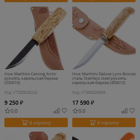
Нож Marttiini Carving Arctic
Нож Marttiini Deluxe Lynx Bronze
рукоять карельская береза
сталь Stainless steel рукоять
(535010)
карельская береза (450012)
Код: УТ000026242
Код: УТ000026869
9 250
₽
17 590
₽
0.0
0.0
В корзину
В корзину