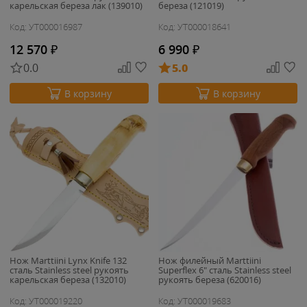
карельская береза лак (139010)
береза (121019)
Код: УТ000016987
Код: УТ000018641
12 570
₽
6 990
₽
0.0
5.0
В корзину
В корзину
Нож Marttiini Lynx Knife 132
Нож филейный Marttiini
сталь Stainless steel рукоять
Superflex 6" сталь Stainless steel
карельская береза (132010)
рукоять береза (620016)
Код: УТ000019220
Код: УТ000019683