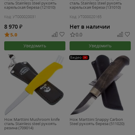
сталь Stainless steel рукоять
сталь Stainless steel рукоять
карельская береза (121010)
карельская береза (131010)
Код: УТ000020031
Код: УТ000020165
8 970
₽
Нет в наличии
5.0
0.0
Уведомить
Уведомить
Видео
Нож Marttiini Mushroom knife
Нож Marttiini Snappy Carbon
сталь Stainless steel рукоять
Steel рукоять береза (511020)
резина (709014)