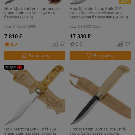
ХИТ!
Нож Marttiini Lynx Lumberjack
Нож Marttiini Lapp Knife 240
сталь Stainless steel рукоять
сталь Stainless steel рукоять
береза (127015)
карельская береза лак (240010)
Код: УТ000016990
Код: УТ000016981
7 810
₽
17 330
₽
4.7
0.0
В корзину
В корзину
Видео
Нож Marttiini Lynx Knife 139
Нож Marttiini Arctic Circle Knife
сталь Stainless steel рукоять
сталь Carbon steel рукоять