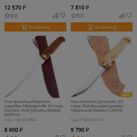
12 570
₽
7 810
₽
0.0
0.0
В корзину
В корзину
ХИТ!
Нож филейный Marttiini
Нож Marttiini Lynx Knife 129
Superflex Filleting Knife 19 сталь
сталь Stainless steel рукоять
Stainless steel рукоять береза
карельская береза (129010)
(630016)
Код: УТ000019684
Код: УТ000020164
8 600
₽
9 790
₽