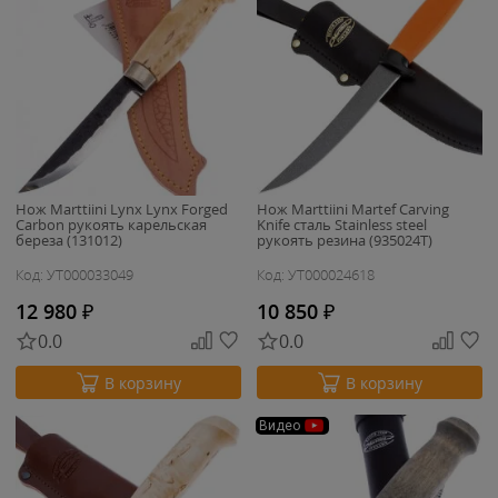
Нож Marttiini Lynx Lynx Forged
Нож Marttiini Martef Carving
Carbon рукоять карельская
Knife сталь Stainless steel
береза (131012)
рукоять резина (935024T)
Код: УТ000033049
Код: УТ000024618
12 980
₽
10 850
₽
0.0
0.0
В корзину
В корзину
Видео