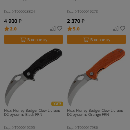
Код: УТ000023324
Код: УТ000019278
4 900
₽
2 370
₽
2.0
5.0
В корзину
В корзину
ХИТ!
Нож Honey Badger Claw L сталь
Нож Honey Badger Claw L сталь
D2 рукоять Black FRN
D2 рукоять Orange FRN
Код: УТ000019295
Код: УТ000017936