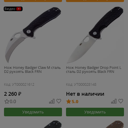
Видео
Нож Honey Badger Claw M сталь
Нож Honey Badger Drop Point L
D2 рукоять Black FRN
сталь D2 рукоять Black FRN
Код: УТ000021612
Код: УТ000028148
2 260
₽
Нет в наличии
0.0
5.0
Уведомить
Уведомить