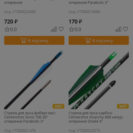
оперение
оперение Parabolic 3"
Код: УТ000024568
Код: УТ000019368
720
₽
170
₽
0.0
0.0
В корзину
В корзину
ХИТ!
ХИТ!
Стрела для лука фибергласс
Стрела для лука карбон
Centershot Sonic 700 30"
Centershot Anarchy 600 натур.
оперение Parabolic 3"
оперение Shield 4"
Код: УТ000021476
Код: УТ000023073