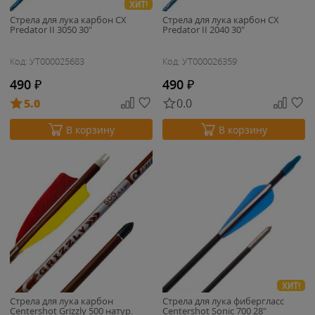
ХИТ!
Стрела для лука карбон CX
Стрела для лука карбон CX
Predator II 3050 30"
Predator II 2040 30"
Код: УТ000025683
Код: УТ000026359
490
₽
490
₽
5.0
0.0
В корзину
В корзину
ХИТ!
Стрела для лука карбон
Стрела для лука фибергласс
Centershot Grizzly 500 натур.
Centershot Sonic 700 28"