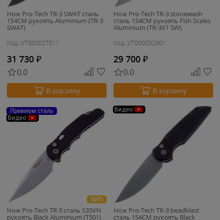
Нож Pro-Tech TR-3 SWAT сталь
Нож Pro-Tech TR-3 stonewash
154CM рукоять Aluminium (TR-3
сталь 154CM рукоять Fish Scales
SWAT)
Aluminium (TR-3X1 SW)
Код: УТ000027811
Код: УТ000032901
31 730
₽
29 700
₽
0.0
0.0
В корзину
В корзину
Видео
Премиум сталь
Видео
ХИТ!
Нож Pro-Tech TR-5 сталь S35VN
Нож Pro-Tech TR-3 beadblast
рукоять Black Aluminium (T501)
сталь 154CM рукоять Black