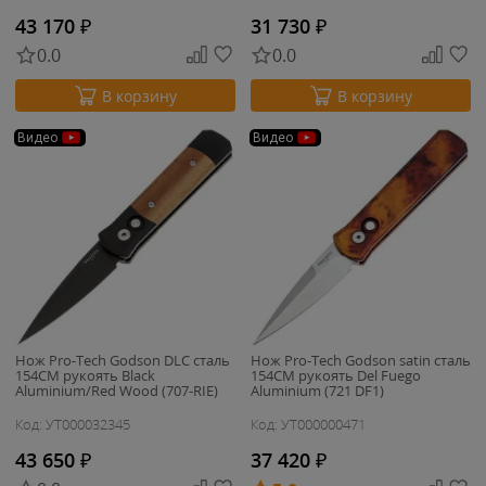
43 170
₽
31 730
₽
0.0
0.0
В корзину
В корзину
Видео
Видео
Нож Pro-Tech Godson DLC сталь
Нож Pro-Tech Godson satin сталь
154CM рукоять Black
154CM рукоять Del Fuego
Aluminium/Red Wood (707-RIE)
Aluminium (721 DF1)
Код: УТ000032345
Код: УТ000000471
43 650
₽
37 420
₽