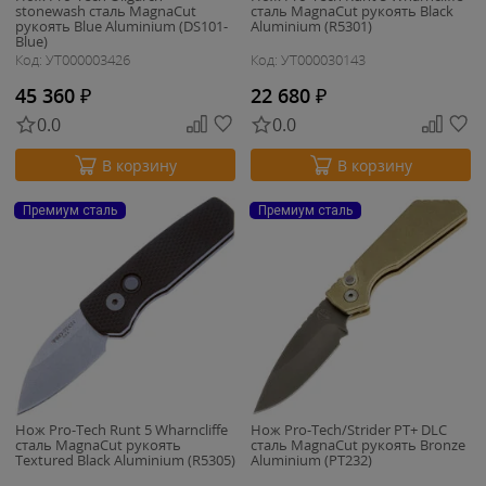
stonewash сталь MagnaCut
сталь MagnaCut рукоять Black
рукоять Blue Aluminium (DS101-
Aluminium (R5301)
Blue)
Код: УТ000003426
Код: УТ000030143
45 360
₽
22 680
₽
0.0
0.0
В корзину
В корзину
Премиум сталь
Премиум сталь
Нож Pro-Tech Runt 5 Wharncliffe
Нож Pro-Tech/Strider PT+ DLC
сталь MagnaCut рукоять
сталь MagnaCut рукоять Bronze
Textured Black Aluminium (R5305)
Aluminium (PT232)