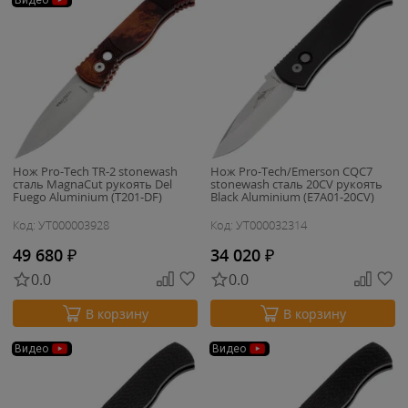
Видео
Нож Pro-Tech TR-2 stonewash
Нож Pro-Tech/Emerson CQC7
сталь MagnaCut рукоять Del
stonewash сталь 20CV рукоять
Fuego Aluminium (T201-DF)
Black Aluminium (E7A01-20CV)
Код: УТ000003928
Код: УТ000032314
49 680
₽
34 020
₽
0.0
0.0
В корзину
В корзину
Видео
Видео