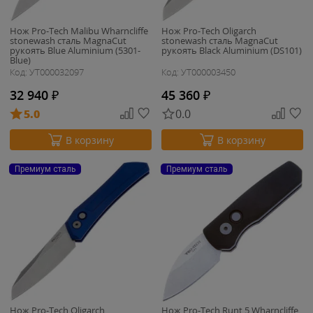
Нож Pro-Tech Malibu Wharncliffe
Нож Pro-Tech Oligarch
stonewash сталь MagnaCut
stonewash сталь MagnaCut
рукоять Blue Aluminium (5301-
рукоять Black Aluminium (DS101)
Blue)
Код: УТ000032097
Код: УТ000003450
32 940
₽
45 360
₽
5.0
0.0
В корзину
В корзину
Премиум сталь
Премиум сталь
Нож Pro-Tech Oligarch
Нож Pro-Tech Runt 5 Wharncliffe