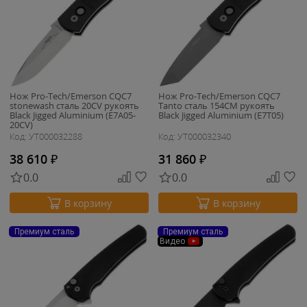
Нож Pro-Tech/Emerson CQC7
Нож Pro-Tech/Emerson CQC7
stonewash сталь 20CV рукоять
Tanto сталь 154CM рукоять
Black Jigged Aluminium (E7A05-
Black Jigged Aluminium (E7T05)
20CV)
Код: УТ000032288
Код: УТ000032340
38 610
₽
31 860
₽
0.0
0.0
В корзину
В корзину
Премиум сталь
Премиум сталь
Видео