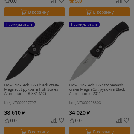
0.0
5.0
В корзину
В корзину
Премиум сталь
Премиум сталь
Нож Pro-Tech TR-3 black сталь
Нож Pro-Tech TR-2 stonewash
Magnacut рукоять Fish Scales
сталь MagnaCut рукоять Black
Aluminium (TR-3X1 MC)
Aluminium (T201)
Код: УТ000027797
Код: УТ000026600
38 610
₽
34 020
₽
0.0
0.0
В корзину
В корзину