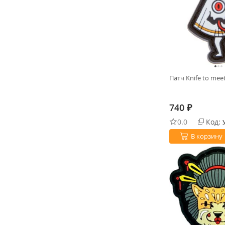
Патч Knife to mee
740
₽
0.0
Код:
В корзину