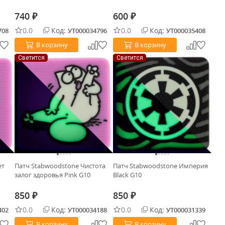
740
600
₽
₽
0.0
Код:
0.0
Код:
708
УТ000034796
УТ000035408
В корзину
В корзину
Светится
Светится
ет
Патч Stabwoodstone Чистота
Патч Stabwoodstone Империя
залог здоровья Pink G10
Black G10
850
850
₽
₽
0.0
Код:
0.0
Код:
402
УТ000034188
УТ000031339
В корзину
В корзину