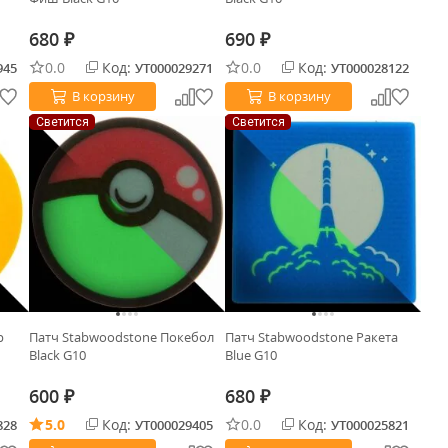
680
690
₽
₽
0.0
Код:
0.0
Код:
945
УТ000029271
УТ000028122
В корзину
В корзину
Светится
Светится
р
Патч Stabwoodstone Покебол
Патч Stabwoodstone Ракета
Black G10
Blue G10
600
680
₽
₽
5.0
Код:
0.0
Код:
828
УТ000029405
УТ000025821