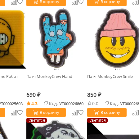
В корзину
В корзину
one Робот
Патч MonkeyCrew Hand
Патч MonkeyCrew Smile
690
850
₽
₽
4.3
Код:
0.0
Код:
УТ000025603
УТ000026860
УТ000026
В корзину
В корзину
Светится
Светится