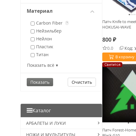
Kristal Knives
Maxpedition
Материал
MonkeyCrew
Патч Knife to mee
Carbon Fiber
Old Caster
?
HOKUSAI-WAVE
Нейзильбер
Stabwoodstone
Нейлон
800
Wild Heart
₽
Пластик
Мастерская братьев
0.0
Код:
Пешковых
Титан
В корзину
Nomad Cat
G10
Показать всё
Светится
Кожа
PVC
Очистить
Фотополимерная смола
Бронза
Каталог
АРБАЛЕТЫ И ЛУКИ
Патч Forest-Home
НОЖИ И МУЛЬТИТУЛЫ
Black G10