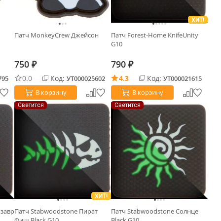
ХИТ!
Патч MonkeyCrew Джейсон
Патч Forest-Home KnifeUnity
G10
750
790
₽
₽
0.0
Код:
4.3
Код:
795
УТ000025602
УТ000021615
В корзину
В корзину
Светится
Светится
ХИТ!
завр
Патч Stabwoodstone Пират
Патч Stabwoodstone Солнце
Фиш Black G10
Black G10