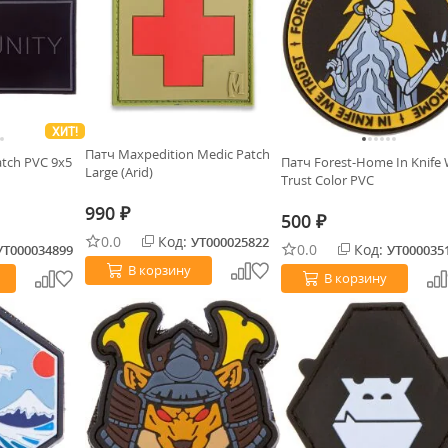
ХИТ!
Патч Maxpedition Medic Patch
atch PVC 9x5
Патч Forest-Home In Knife
Large (Arid)
Trust Color PVC
990
₽
500
₽
0.0
Код:
УТ000025822
0.0
Код:
УТ000034899
УТ000035
В корзину
В корзину