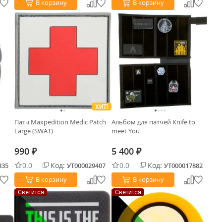
В корзину
В корзину
ХИТ!
Патч Maxpedition Medic Patch
Альбом для патчей Knife to
Large (SWAT)
meet You
990
5 400
₽
₽
0.0
Код:
0.0
Код:
835
УТ000029407
УТ000017882
В корзину
В корзину
Светится
Светится