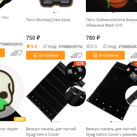
t You
Патч MonkeyCrew Крик
Патч Stabwoodstone Безу
обезьяна Black G10
750
780
₽
₽
УТ000032019
5.0
Код:
0.0
Код:
УТ000033716
УТ000028
В корзину
В корзину
-22%
ХИТ!
one Череп
Велкро панель для патчей
Велкро панель для патчей
Dyag Velcro Cover
Dyag Velcro Cover с ремня