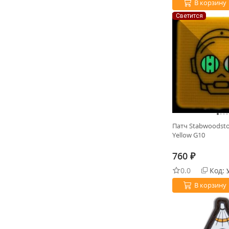
В корзину
Светится
Патч Stabwoodst
Yellow G10
760
₽
0.0
Код:
В корзину