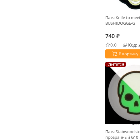
Патч Knife to mee
BUSHIDOGGE-G
740
₽
0.0
Код:
В корзину
Светится
Патч Stabwoodst
прозрачный G10