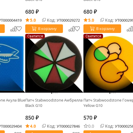
680
680
₽
₽
5.0
Код:
5.0
Код:
УТ000004419
УТ000029272
УТ000029
В корзину
В корзину
Светится
Светится
ne Акула Blue
Патч Stabwoodstone Амбрелла
Патч Stabwoodstone Гоме
Black G10
Yellow G10
850
570
₽
₽
4.0
Код:
0.0
Код:
УТ000029404
УТ000027846
УТ000025