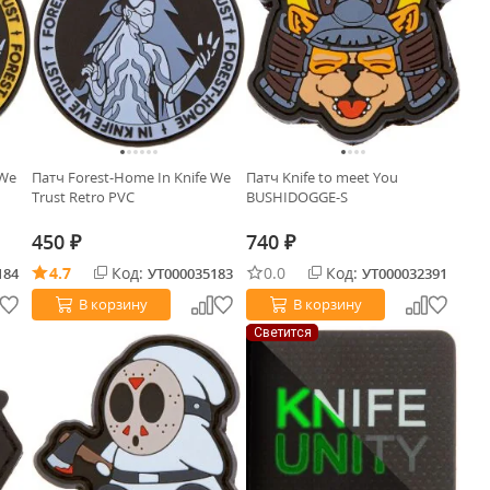
 We
Патч Forest-Home In Knife We
Патч Knife to meet You
Trust Retro PVC
BUSHIDOGGE-S
450
740
₽
₽
4.7
Код:
0.0
Код:
184
УТ000035183
УТ000032391
В корзину
В корзину
Светится