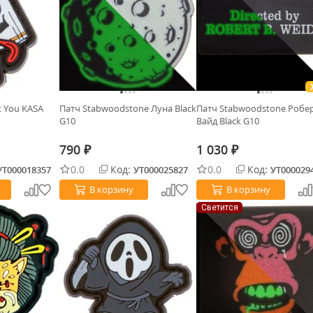
t You KASA
Патч Stabwoodstone Луна Black
Патч Stabwoodstone Робе
G10
Вайд Black G10
790
1 030
₽
₽
0.0
Код:
0.0
Код:
УТ000018357
УТ000025827
УТ000029
В корзину
В корзину
Светится