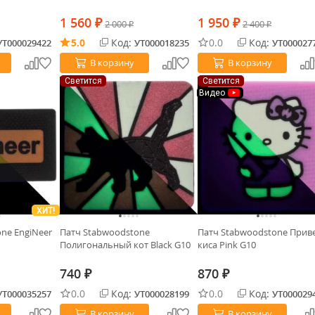
1 560
1 950
₽
2 000
₽
2 400
₽
₽
5.0
Код:
0.0
Код:
УТ000029422
УТ000018235
УТ000027
В корзину
В корзину
Светится
Светится
Видео
ХИТ!
ne EngiNeer
Патч Stabwoodstone
Патч Stabwoodstone Прив
Полигональный кот Black G10
киса Pink G10
740
870
₽
₽
0.0
Код:
0.0
Код:
УТ000035257
УТ000028199
УТ000029
В корзину
В корзину