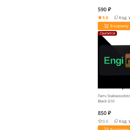
590
₽
5.0
Код:
В корзину
Светится
Патч Stabwoodsto
Black G10
850
₽
0.0
Код:
В корзину