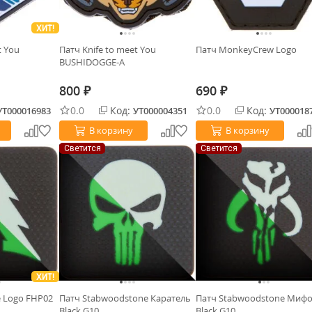
ХИТ!
t You
Патч Knife to meet You
Патч MonkeyCrew Logo
BUSHIDOGGE-A
800
690
₽
₽
0.0
Код:
0.0
Код:
УТ000016983
УТ000004351
УТ000018
В корзину
В корзину
Светится
Светится
ХИТ!
 Logo FHP02
Патч Stabwoodstone Каратель
Патч Stabwoodstone Мифо
Black G10
Black G10