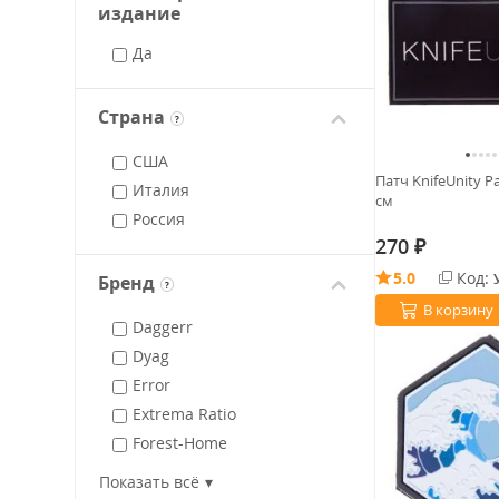
издание
Да
Страна
?
США
Патч KnifeUnity P
Италия
см
Россия
270
₽
5.0
Код:
Бренд
?
В корзину
Daggerr
Dyag
Error
Extrema Ratio
Forest-Home
Knife To Meet You
Показать всё