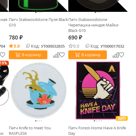
мная
Патч Stabwoodstone Пуля Black
Патч Stabwoodstone
G10
Черепашка-ниндзя Майки
Black G10
780
690
₽
₽
5.0
Код:
0.0
Код:
704
УТ000032835
УТ000017032
В корзину
В корзину
-19%
ХИТ!
Патч Knife to meet You
Патч Forest-Home Have A Knife
ми
RASPLESK
Day