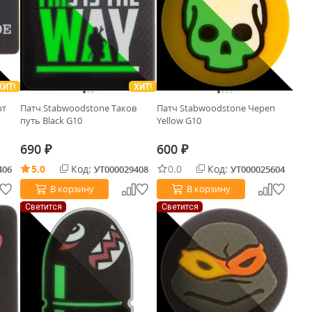
ХИТ!
ХИТ!
рт
Патч Stabwoodstone Таков
Патч Stabwoodstone Череп
путь Black G10
Yellow G10
690
600
₽
₽
5.0
Код:
0.0
Код:
406
УТ000029408
УТ000025604
В корзину
В корзину
Светится
Светится