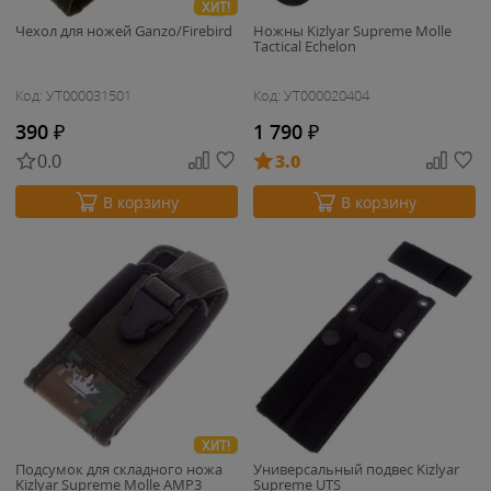
ХИТ!
Чехол для ножей Ganzo/Firebird
Ножны Kizlyar Supreme Molle
Tactical Echelon
Код: УТ000031501
Код: УТ000020404
390
₽
1 790
₽
0.0
3.0
В корзину
В корзину
ХИТ!
Подсумок для складного ножа
Универсальный подвес Kizlyar
Kizlyar Supreme Molle AMP3
Supreme UTS