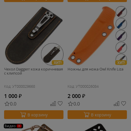
ХИТ!
ХИТ!
Чехол Daggerr кожа коричневая
Ножны для ножа Owl Knife Liza
с клипсой
Код: УТ000029668
Код: УТ000026084
1 000
₽
2 000
₽
0.0
0.0
В корзину
В корзину
Видео