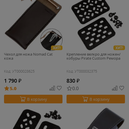
ХИТ!
ХИТ!
Чехол для ножа Nomad Cat
Крепление велкро для ножен/
кожа
кобуры Pirate Custom Ремора
Код: УТ000028625
Код: УТ000032375
1 790
₽
830
₽
5.0
0.0
В корзину
В корзину