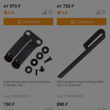
от 970
₽
от 750
₽
5.0
5.0
В корзину
В корзину
Крепление для ножен/кобуры
Клипса для ножен/кобуры Belt
K-Sheath Clip
clip 1.5 Universal
Код: УТ000032816
Код: УТ000024856
150
₽
890
₽