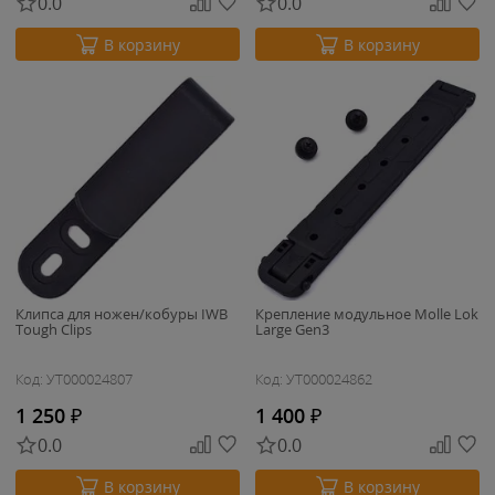
0.0
0.0
В корзину
В корзину
Клипса для ножен/кобуры IWB
Крепление модульное Molle Lok
Tough Clips
Large Gen3
Код: УТ000024807
Код: УТ000024862
1 250
₽
1 400
₽
0.0
0.0
В корзину
В корзину