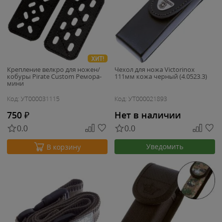
ХИТ!
Крепление велкро для ножен/
Чехол для ножа Victorinox
кобуры Pirate Custom Ремора-
111мм кожа черный (4.0523.3)
мини
Код: УТ000031115
Код: УТ000021893
750
₽
Нет в наличии
0.0
0.0
Уведомить
В корзину