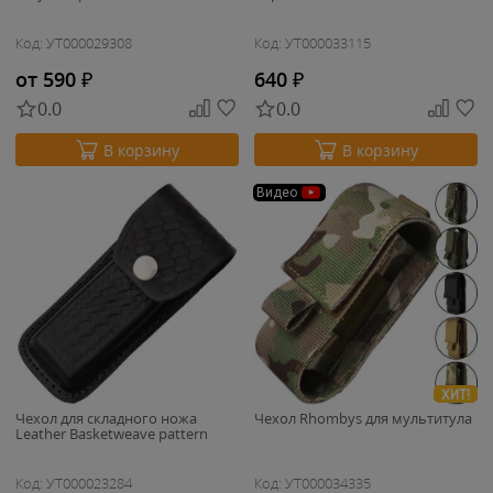
Код: УТ000029308
Код: УТ000033115
от 590
₽
640
₽
0.0
0.0
В корзину
В корзину
Видео
ХИТ!
Чехол для складного ножа
Чехол Rhombys для мультитула
Leather Basketweave pattern
Код: УТ000023284
Код: УТ000034335