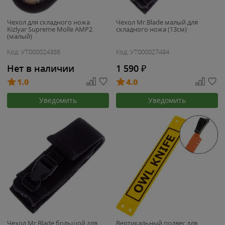
Чехол для складного ножа
Чехол Mr.Blade малый для
Kizlyar Supreme Molle AMP2
складного ножа (13см)
(малый)
Код: УТ000024386
Код: УТ000027494
Нет в наличии
1 590
₽
1.0
4.0
Уведомить
Уведомить
Чехол Mr.Blade большой для
Вертикальный подвес для