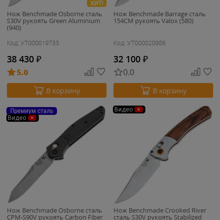
ХИТ!
Нож Benchmade Osborne сталь
Нож Benchmade Barrage сталь
S30V рукоять Green Aluminium
154CM рукоять Valox (580)
(940)
Код: УТ000019733
Код: УТ000020986
38 430
₽
32 100
₽
5.0
0.0
В корзину
В корзину
Видео
Премиум сталь
Видео
Нож Benchmade Osborne сталь
Нож Benchmade Crooked River
CPM-S90V рукоять Carbon Fiber
cталь S30V рукоять Stabilized