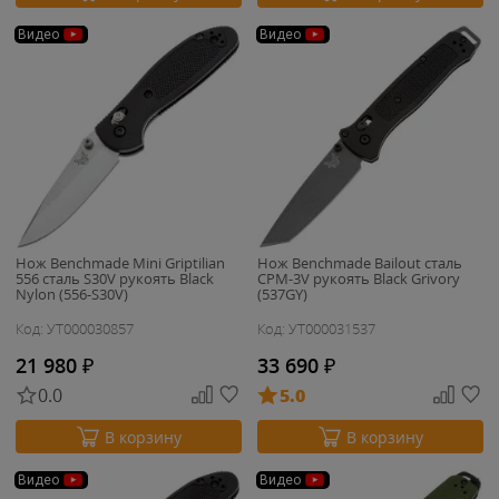
Видео
Видео
Нож Benchmade Mini Griptilian
Нож Benchmade Bailout сталь
556 сталь S30V рукоять Black
CPM-3V рукоять Black Grivory
Nylon (556-S30V)
(537GY)
Код: УТ000030857
Код: УТ000031537
21 980
₽
33 690
₽
0.0
5.0
В корзину
В корзину
Видео
Видео