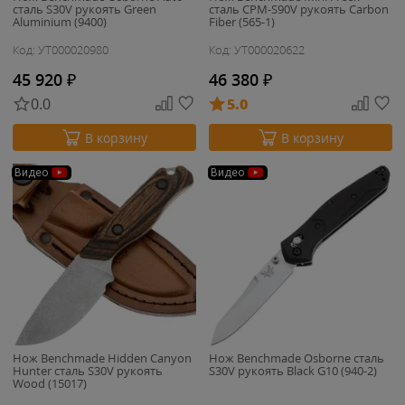
сталь S30V рукоять Green
сталь CPM-S90V рукоять Carbon
Aluminium (9400)
Fiber (565-1)
Код: УТ000020980
Код: УТ000020622
45 920
₽
46 380
₽
0.0
5.0
В корзину
В корзину
Видео
Видео
Нож Benchmade Hidden Canyon
Нож Benchmade Osborne сталь
Hunter сталь S30V рукоять
S30V рукоять Black G10 (940-2)
Wood (15017)