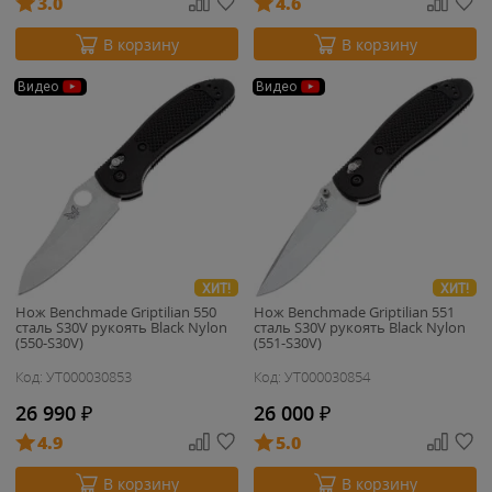
3.0
4.6
В корзину
В корзину
Видео
Видео
ХИТ!
ХИТ!
Нож Benchmade Griptilian 550
Нож Benchmade Griptilian 551
сталь S30V рукоять Black Nylon
сталь S30V рукоять Black Nylon
(550-S30V)
(551-S30V)
Код: УТ000030853
Код: УТ000030854
26 990
₽
26 000
₽
4.9
5.0
В корзину
В корзину