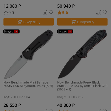
12 080
₽
50 940
₽
0.0
5.0
В корзину
В корзину
Видео
Видео
Нож Benchmade Mini Barrage
Нож Benchmade Freek Black
сталь 154CM рукоять Valox (585)
сталь CPM-M4 рукоять Black G10
(560BK-1)
Код: УТ000029304
Код: УТ000030812
28 550
₽
40 800
₽