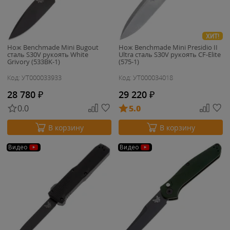
ХИТ!
Нож Benchmade Mini Bugout
Нож Benchmade Mini Presidio II
сталь S30V рукоять White
Ultra сталь S30V рукоять CF-Elite
Grivory (533BK-1)
(575-1)
Код: УТ000033933
Код: УТ000034018
28 780
₽
29 220
₽
0.0
5.0
В корзину
В корзину
Видео
Видео