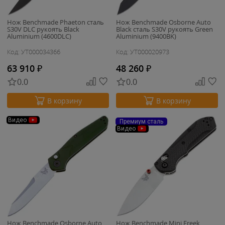
Нож Benchmade Phaeton сталь
Нож Benchmade Osborne Auto
S30V DLC рукоять Black
Black сталь S30V рукоять Green
Aluminium (4600DLC)
Aluminium (9400BK)
Код: УТ000034366
Код: УТ000020973
63 910
₽
48 260
₽
0.0
0.0
В корзину
В корзину
Видео
Премиум сталь
Видео
Нож Benchmade Osborne Auto
Нож Benchmade Mini Freek