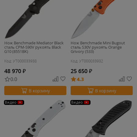
Нож Benchmade Mediator Black
Нож Benchmade Mini Bugout
сталь CPM-S90V рукоять Black
сталь S30V рукоять Orange
G10 (8551BK)
Grivory (533)
Код: УТ000033938
Код: УТ000033932
48 970
₽
25 650
₽
0.0
4.3
В корзину
В корзину
Видео
Видео