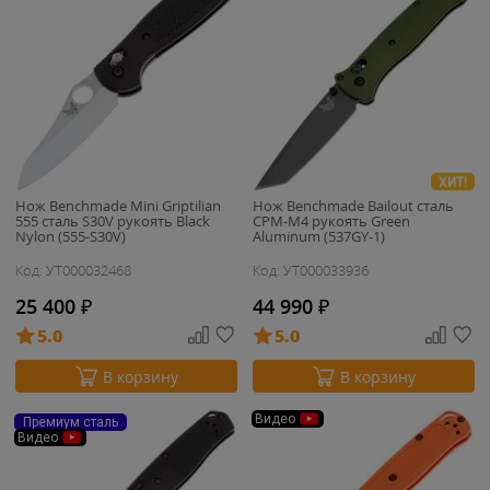
ХИТ!
Нож Benchmade Mini Griptilian
Нож Benchmade Bailout сталь
555 сталь S30V рукоять Black
CPM-M4 рукоять Green
Nylon (555-S30V)
Aluminum (537GY-1)
Код: УТ000032468
Код: УТ000033936
25 400
₽
44 990
₽
5.0
5.0
В корзину
В корзину
Видео
Премиум сталь
Видео