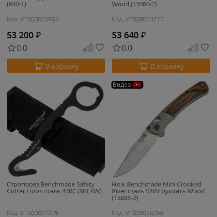
(940-1)
Wood (15080-2)
Код: УТ000020983
Код: УТ000024277
53 200
₽
53 640
₽
0.0
0.0
В корзину
В корзину
Видео
Стропорез Benchmade Safety
Нож Benchmade Mini Crooked
Cutter Hook сталь 440C (8BLKW)
River cталь S30V рукоять Wood
(15085-2)
Код: УТ000027279
Код: УТ000028269