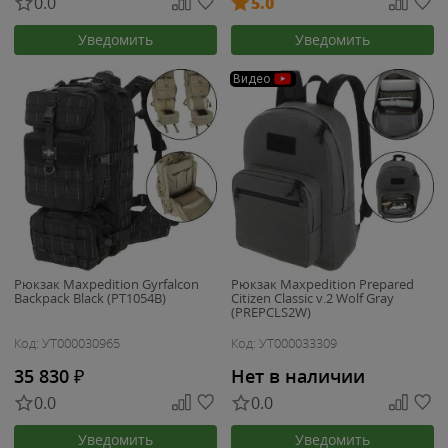
0.0
5.0
Уведомить
Уведомить
Видео
Рюкзак Maxpedition Gyrfalcon
Рюкзак Maxpedition Prepared
Backpack Black (PT1054B)
Citizen Classic v.2 Wolf Gray
(PREPCLS2W)
Код: УТ000030965
Код: УТ000033309
35 830
₽
Нет в наличии
0.0
0.0
Уведомить
Уведомить