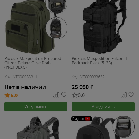
Рюкзак Maxpedition Prepared
Рюкзак Maxpedition Falcon II
Citizen Deluxe Olive Drab
Backpack Black (513B)
(PREPDLXG)
Код: УТ000033311
Код: УТ000033632
Нет в наличии
25 980
₽
5.0
0.0
Уведомить
Уведомить
Видео