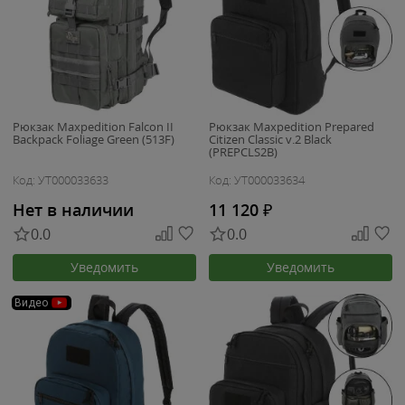
Рюкзак Maxpedition Falcon II
Рюкзак Maxpedition Prepared
Backpack Foliage Green (513F)
Citizen Classic v.2 Black
(PREPCLS2B)
Код: УТ000033633
Код: УТ000033634
Нет в наличии
11 120
₽
0.0
0.0
Уведомить
Уведомить
Видео