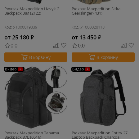
Рюкзак Maxpedition Havyk-2
Рюкзак Maxpedition Sitka
Backpack 38л (2122)
Gearslinger (431)
Код: УТ000019339
Код: УТ000028118
от 25 180
₽
от 13 450
₽
0.0
0.0
В корзину
В корзину
Видео
Видео
Рюкзак Maxpedition Tehama
Рюкзак Maxpedition Entity 27
Backpack 37L (0516)
Laptop Backpack Charcoal