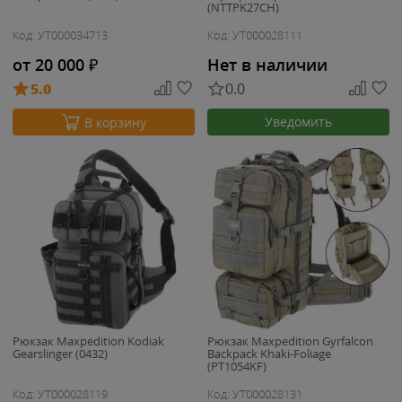
(NTTPK27CH)
Код: УТ000034713
Код: УТ000028111
от 20 000
₽
Нет в наличии
5.0
0.0
Уведомить
В корзину
Рюкзак Maxpedition Kodiak
Рюкзак Maxpedition Gyrfalcon
Gearslinger (0432)
Backpack Khaki-Foliage
(PT1054KF)
Код: УТ000028119
Код: УТ000028131