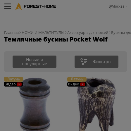
Москва
Главная
НОЖИ И МУЛЬТИТУЛЫ
Аксессуары для ножей
Бусины дл
Темлячные бусины Pocket Wolf
Новые и
Фильтры
популярные
Латунь
Латунь
Видео
Видео