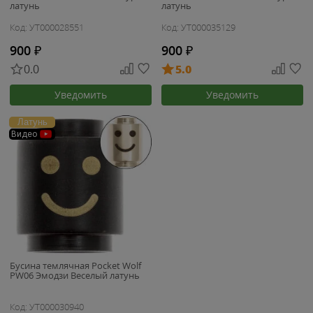
латунь
латунь
Код: УТ000028551
Код: УТ000035129
900
₽
900
₽
0.0
5.0
Уведомить
Уведомить
Латунь
Видео
Бусина темлячная Pocket Wolf
PW06 Эмодзи Веселый латунь
Код: УТ000030940