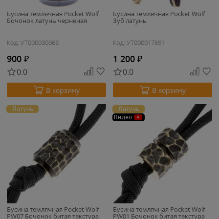
Бусина темлячная Pocket Wolf
Бусина темлячная Pocket Wolf
Бочонок латунь черненая
Зуб латунь
Код: УТ000030068
Код: УТ000017651
900
₽
1 200
₽
0.0
0.0
В корзину
В корзину
Латунь
Латунь
Видео
Бусина темлячная Pocket Wolf
Бусина темлячная Pocket Wolf
PW07 Бочонок битая текстура
PW01 Бочонок битая текстура