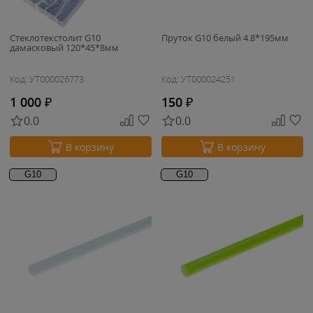
Стеклотекстолит G10
Пруток G10 белый 4.8*195мм
дамасковый 120*45*8мм
Код: УТ000026773
Код: УТ000024251
1 000
₽
150
₽
0.0
0.0
В корзину
В корзину
G10
G10