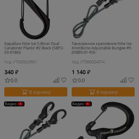
Карабин Nite Ize S-Biner Dual
Такелажное крепление Nite Ize
Carabiner Plastic #2 Black (SBP2-
KnotBone Adjustable Bungee #5
03-01BG)
(KBB5-01-R3)
Код: УТ000020551
Код: УТ000024974
340
₽
1 140
₽
0.0
0.0
В корзину
В корзину
Видео
Видео