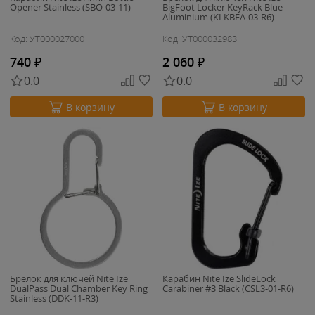
Opener Stainless (SBO-03-11)
BigFoot Locker KeyRack Blue
Aluminium (KLKBFA-03-R6)
Код: УТ000027000
Код: УТ000032983
740
₽
2 060
₽
0.0
0.0
В корзину
В корзину
Брелок для ключей Nite Ize
Карабин Nite Ize SlideLock
DualPass Dual Chamber Key Ring
Carabiner #3 Black (CSL3-01-R6)
Stainless (DDK-11-R3)