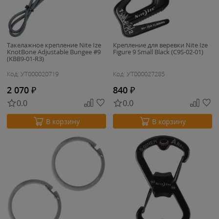
Такелажное крепление Nite Ize
Крепление для веревки Nite Ize
KnotBone Adjustable Bungee #9
Figure 9 Small Black (C9S-02-01)
(KBB9-01-R3)
Код: УТ000020719
Код: УТ000027285
2 070
₽
840
₽
0.0
0.0
В корзину
В корзину