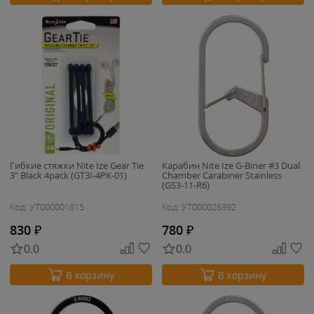
Гибкие стяжки Nite Ize Gear Tie
Карабин Nite Ize G-Biner #3 Dual
3" Black 4pack (GT3I-4PK-01)
Chamber Carabiner Stainless
(GS3-11-R6)
Код: УТ000001815
Код: УТ000026392
830
₽
780
₽
0.0
0.0
В корзину
В корзину