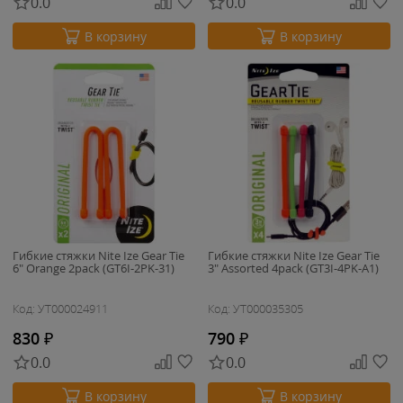
0.0
0.0
В корзину
В корзину
Гибкие стяжки Nite Ize Gear Tie
Гибкие стяжки Nite Ize Gear Tie
6" Orange 2pack (GT6I-2PK-31)
3" Assorted 4pack (GT3I-4PK-A1)
Код: УТ000024911
Код: УТ000035305
830
₽
790
₽
0.0
0.0
В корзину
В корзину