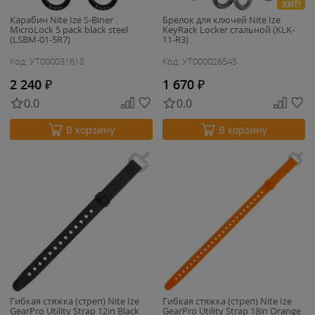
ХИТ!
Карабин Nite Ize S-Biner
Брелок для ключей Nite Ize
MicroLock 5 pack black steel
KeyRack Locker стальной (KLK-
(LSBM-01-5R7)
11-R3)
Код: УТ000031618
Код: УТ000026545
2 240
₽
1 670
₽
0.0
0.0
В корзину
В корзину
Гибкая стяжка (стреп) Nite Ize
Гибкая стяжка (стреп) Nite Ize
GearPro Utility Strap 12in Black
GearPro Utility Strap 18in Orange