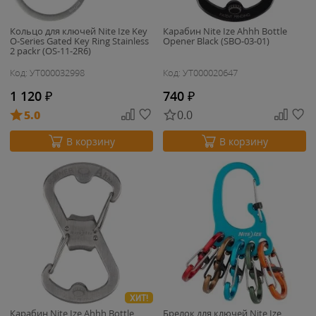
Кольцо для ключей Nite Ize Key
Карабин Nite Ize Ahhh Bottle
O-Series Gated Key Ring Stainless
Opener Black (SBO-03-01)
2 packr (OS-11-2R6)
Код: УТ000032998
Код: УТ000020647
1 120
₽
740
₽
5.0
0.0
В корзину
В корзину
ХИТ!
Карабин Nite Ize Ahhh Bottle
Брелок для ключей Nite Ize