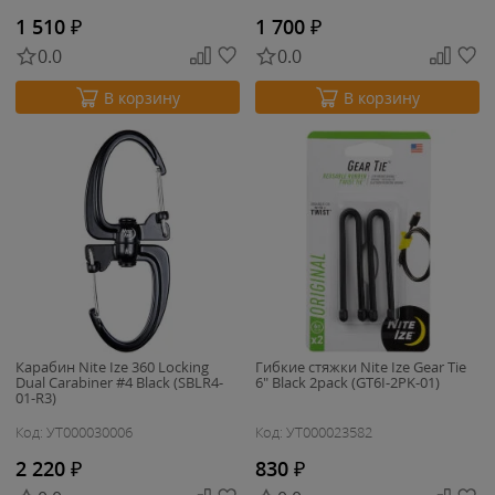
1 510
₽
1 700
₽
0.0
0.0
В корзину
В корзину
Карабин Nite Ize 360 Locking
Гибкие стяжки Nite Ize Gear Tie
Dual Carabiner #4 Black (SBLR4-
6" Black 2pack (GT6I-2PK-01)
01-R3)
Код: УТ000030006
Код: УТ000023582
2 220
₽
830
₽