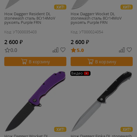
ХИТ!
ХИТ!
Нож Daggerr Resident DL
Нож Daggerr Wocket DL
stonewash сталь 8Cr14MoV
stonewash сталь 8Cr14MoV
рукоять Purple FRN
рукоять Purple FRN
Код: УТ000035403
Код: УТ000024054
2 600
₽
2 600
₽
0.0
5.0
В корзину
В корзину
Видео
ХИТ!
ХИТ!
Нож Daggerr Wocket DL
Нож Daggerr Finka DL stonewash