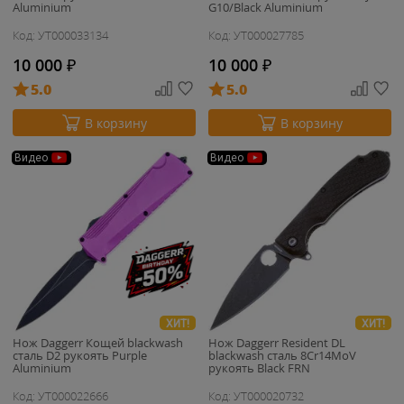
Aluminium
G10/Black Aluminium
Код: УТ000033134
Код: УТ000027785
10 000
₽
10 000
₽
5.0
5.0
В корзину
В корзину
Видео
Видео
ХИТ!
ХИТ!
Нож Daggerr Кощей blackwash
Нож Daggerr Resident DL
сталь D2 рукоять Purple
blackwash сталь 8Cr14MoV
Aluminium
рукоять Black FRN
Код: УТ000022666
Код: УТ000020732