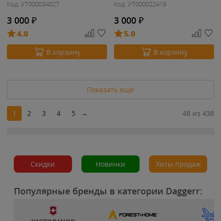
Код: УТ000034027
Код: УТ000022419
3 000
₽
3 000
₽
4.0
5.0
В корзину
В корзину
Показать еще
1
2
3
4
5
→
48 из 438
Скидки
Новинки
Хиты продаж
Популярные бренды в категории Daggerr: