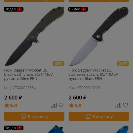
Видео
Видео
ХИТ!
ХИТ!
Нож Daggerr Wocket DL
Нож Daggerr Wocket DL
blackwash сталь 8Cr14MoV
stonewash сталь 8Cr14MoV
рукоять Olive FRN
рукоять Black FRN
Код: УТ000023554
Код: УТ000019223
2 600
₽
2 600
₽
5.0
5.0
В корзину
В корзину
Видео