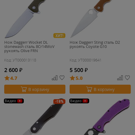
ХИТ!
Нож Daggerr Wocket DL
Нож Daggerr Sting сталь D2
stonewash сталь 8Cr14MoV
рукоять Coyote G10
рукоять Olive FRN
Код: УТ000013118
Код: УТ000019641
2 600
₽
5 500
₽
4.7
5.0
В корзину
В корзину
Видео
Видео
-18%