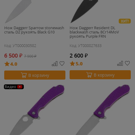
ХИТ!
Нож Daggerr Sparrow stonewash
Нож Daggerr Resident DL
сталь D2 рукоять Black G10
blackwash сталь 8Cr14MoV
рукоять Purple FRN
Код: УТ000030582
Код: УТ000027633
6 500
₽
2 600
₽
7 900
₽
5.0
4.0
В корзину
В корзину
Видео