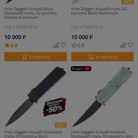
ХИТ!
Нож Daggerr Кощей Боуи
Нож Daggerr Кощей сталь D2
blackwash сталь D2 рукоять
рукоять Black Aluminium
Bronze Aluminium
Код: УТ000027819
Код: УТ000019121
10 000
₽
10 000
₽
5.0
0.0
В корзину
В корзину
Видео
ХИТ!
Нож Daggerr Кощей blackwash
Нож Daggerr Кощей Kwaiken
сталь D2 рукоять Black
blackwash сталь D2 рукоять Jade