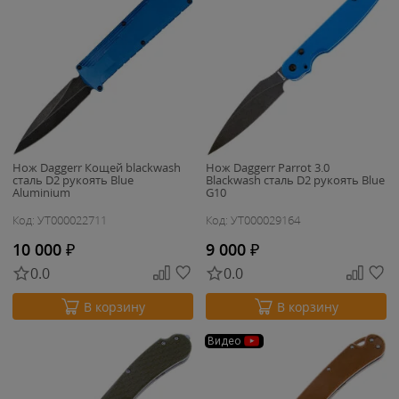
Нож Daggerr Кощей blackwash
Нож Daggerr Parrot 3.0
сталь D2 рукоять Blue
Blackwash сталь D2 рукоять Blue
Aluminium
G10
Код: УТ000022711
Код: УТ000029164
10 000
₽
9 000
₽
0.0
0.0
В корзину
В корзину
Видео