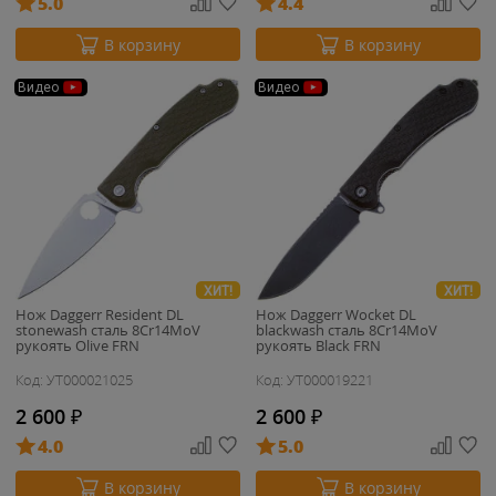
5.0
4.4
В корзину
В корзину
Видео
Видео
ХИТ!
ХИТ!
Нож Daggerr Resident DL
Нож Daggerr Wocket DL
stonewash сталь 8Cr14MoV
blackwash сталь 8Cr14MoV
рукоять Olive FRN
рукоять Black FRN
Код: УТ000021025
Код: УТ000019221
2 600
₽
2 600
₽
4.0
5.0
В корзину
В корзину