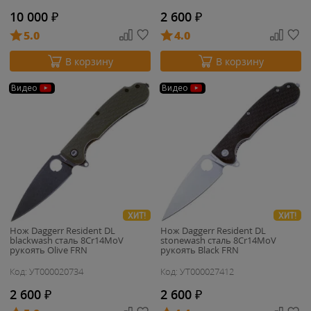
10 000
₽
2 600
₽
5.0
4.0
В корзину
В корзину
Видео
Видео
ХИТ!
ХИТ!
Нож Daggerr Resident DL
Нож Daggerr Resident DL
blackwash сталь 8Cr14MoV
stonewash сталь 8Cr14MoV
рукоять Olive FRN
рукоять Black FRN
Код: УТ000020734
Код: УТ000027412
2 600
₽
2 600
₽