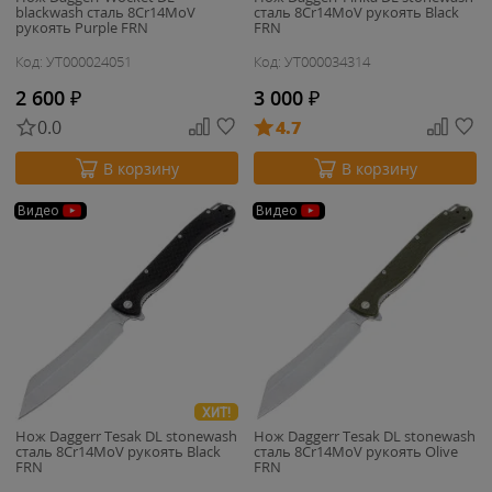
blackwash сталь 8Cr14MoV
сталь 8Cr14MoV рукоять Black
рукоять Purple FRN
FRN
Код: УТ000024051
Код: УТ000034314
2 600
₽
3 000
₽
0.0
4.7
В корзину
В корзину
Видео
Видео
ХИТ!
Нож Daggerr Tesak DL stonewash
Нож Daggerr Tesak DL stonewash
сталь 8Cr14MoV рукоять Black
сталь 8Cr14MoV рукоять Olive
FRN
FRN