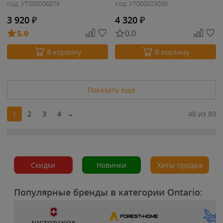
Код: УТ000006879
Код: УТ000023036
3 920
₽
4 320
₽
5.0
0.0
В корзину
В корзину
Показать еще
1
2
3
4
→
48 из 89
Скидки
Новинки
Хиты продаж
Популярные бренды в категории Ontario: