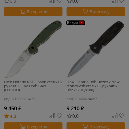
0.0
0.0
В корзину
В корзину
Видео
Нож Ontario RAT-1 Satin сталь D2
Нож Ontario Bob Dozier Arrow
рукоять Olive Drab GRN
stonewash сталь D2 рукоять
(8867OD)
Black G10 (9100)
Код: УТ000022499
Код: УТ000024087
9 450
₽
9 210
₽
4.3
0.0
В корзину
В корзину