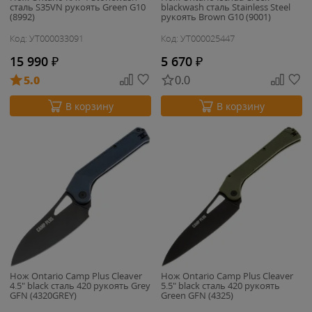
сталь S35VN рукоять Green G10
blackwash сталь Stainless Steel
(8992)
рукоять Brown G10 (9001)
Код: УТ000033091
Код: УТ000025447
15 990
₽
5 670
₽
5.0
0.0
В корзину
В корзину
Нож Ontario Camp Plus Cleaver
Нож Ontario Camp Plus Cleaver
4.5" black сталь 420 рукоять Grey
5.5" black сталь 420 рукоять
GFN (4320GREY)
Green GFN (4325)