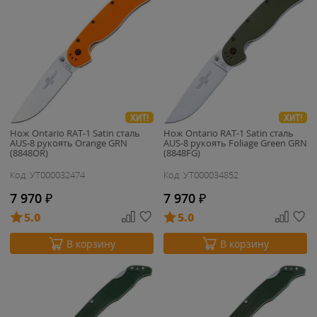
ХИТ!
ХИТ!
Нож Ontario RAT-1 Satin сталь
Нож Ontario RAT-1 Satin сталь
AUS-8 рукоять Orange GRN
AUS-8 рукоять Foliage Green GRN
(8848OR)
(8848FG)
Код: УТ000032474
Код: УТ000034852
7 970
₽
7 970
₽
5.0
5.0
В корзину
В корзину