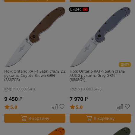
Видео
ХИТ!
Нож Ontario RAT-1 Satin сталь D2
Нож Ontario RAT-1 Satin сталь
рукоять Coyote Brown GRN
AUS-8 рукоять Grey GRN
(8867CB)
(8848GY)
Код: УТ000025418
Код: УТ000032473
9 450
₽
7 970
₽
5.0
5.0
В корзину
В корзину