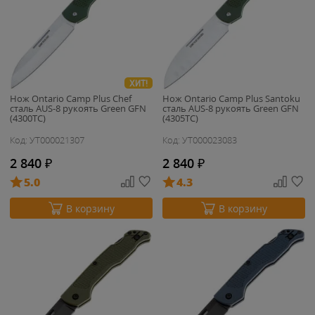
ХИТ!
Нож Ontario Camp Plus Chef
Нож Ontario Camp Plus Santoku
сталь AUS-8 рукоять Green GFN
сталь AUS-8 рукоять Green GFN
(4300TC)
(4305TC)
Код: УТ000021307
Код: УТ000023083
2 840
₽
2 840
₽
5.0
4.3
В корзину
В корзину