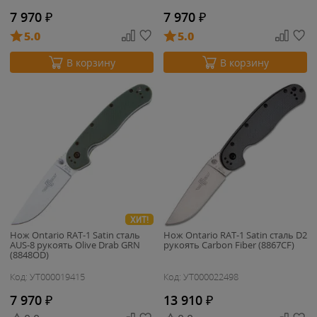
7 970
₽
7 970
₽
5.0
5.0
В корзину
В корзину
ХИТ!
Нож Ontario RAT-1 Satin сталь
Нож Ontario RAT-1 Satin сталь D2
AUS-8 рукоять Olive Drab GRN
рукоять Carbon Fiber (8867CF)
(8848OD)
Код: УТ000019415
Код: УТ000022498
7 970
₽
13 910
₽