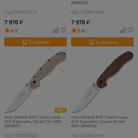
(8846OD)
Код: УТ000018773
Код: УТ000019024
7 970
₽
7 970
₽
4.3
5.0
В корзину
В корзину
ХИТ!
Нож Ontario RAT-1 Satin сталь
Нож Ontario RAT-1 Satin сталь
AUS-8 рукоять Desert Tan GRN
AUS-8 рукоять Coyote Brown
(8848DT)
GRN (8848CB)
Код: УТ000019025
Код: УТ000019414