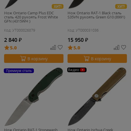
ХИТ!
ХИТ!
Нож Ontario Camp Plus EDC
Нож Ontario RAT-1 Black сталь
сталь 420 рукоять Frost White
S35VN рукоять Green G10 (8991)
GFN (4315WH )
Код: УТ000026879
Код: УТ000031036
2 840
₽
15 950
₽
5.0
5.0
В корзину
В корзину
Видео
Премиум сталь
Нож Ontario RAT-1 Stonewash
Нож Ontario Ischua Creek