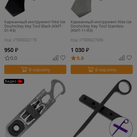
Карманный инструмент Nite Ize
Карманный инструмент Nite Ize
DoohicKey Key Tool Black (KMT-
DoohicKey Key Tool Stainless
01-R3)
(KMT-11-R3)
Код: УТ000022178
Код: УТ000027039
950
₽
1 030
₽
0.0
5.0
В корзину
В корзину
Видео