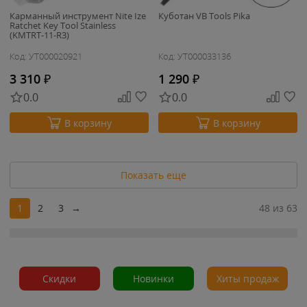
Карманный инструмент Nite Ize
Куботан VB Tools Pika
Ratchet Key Tool Stainless
(KMTRT-11-R3)
Код: УТ000020921
Код: УТ000033136
3 310
₽
1 290
₽
0.0
0.0
В корзину
В корзину
Показать еще
1
2
3
→
48 из 63
Скидки
Новинки
Хиты продаж