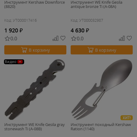
Инструмент Kershaw Downforce
Инструмент WE Knife Gesila
(8820)
antique bronze Ti (A-08A)
Код: УТ000017416
Код: УТ000032987
1 920
₽
4 630
₽
0.0
0.0
В корзину
В корзину
Видео
ХИТ!
Инструмент WE Knife Gesila gray
Инструмент походный Kershaw
stonewash Ti (A-08B)
Ration (1140)