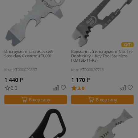
ХИТ!
Инструмент тактический
Карманный инструмент Nite Ize
Steelclaw Скелетон TL001
DoohicKey + Key Tool Stainless
(KMTSE-11-R3)
Код: УТ000029837
Код: УТ000020718
1 440
₽
1 170
₽
0.0
3.0
В корзину
В корзину