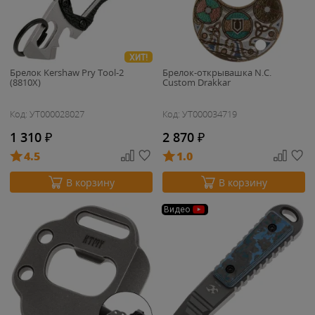
ХИТ!
Брелок Kershaw Pry Tool-2
Брелок-открывашка N.C.
(8810X)
Custom Drakkar
Код: УТ000028027
Код: УТ000034719
1 310
₽
2 870
₽
4.5
1.0
В корзину
В корзину
Видео