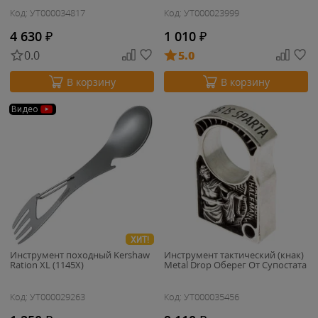
Код: УТ000034817
Код: УТ000023999
4 630
₽
1 010
₽
0.0
5.0
В корзину
В корзину
Видео
ХИТ!
Инструмент походный Kershaw
Инструмент тактический (кнак)
Ration XL (1145X)
Metal Drop Оберег От Супостата
Код: УТ000029263
Код: УТ000035456