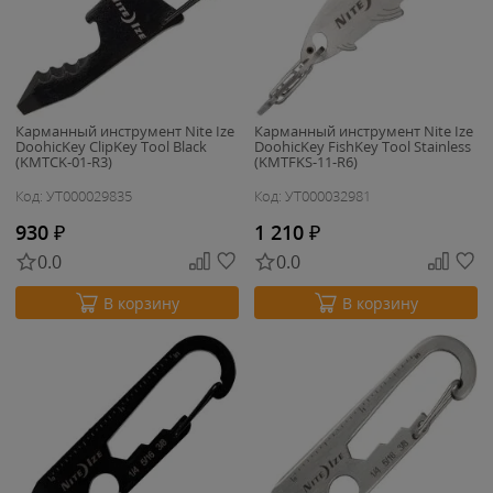
Карманный инструмент Nite Ize
Карманный инструмент Nite Ize
DoohicKey ClipKey Tool Black
DoohicKey FishKey Tool Stainless
(KMTCK-01-R3)
(KMTFKS-11-R6)
Код: УТ000029835
Код: УТ000032981
930
₽
1 210
₽
0.0
0.0
В корзину
В корзину