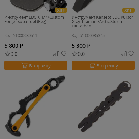
ХИТ!
ХИТ!
Инструмент EDC KTMY/Custom
Инструмент Kansept EDC Kursor
Forge Tsuba Tool (Reg)
Gray Titanium/Arctic Storm
FatCarbon
Код: УТ000030511
Код: УТ000035345
5 800
₽
5 300
₽
0.0
0.0
В корзину
В корзину