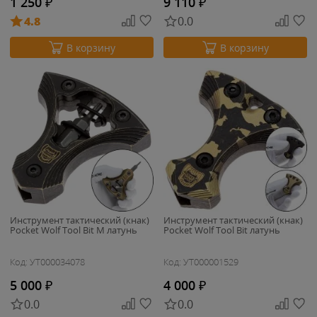
1 250
₽
9 110
₽
4.8
0.0
В корзину
В корзину
Инструмент тактический (кнак)
Инструмент тактический (кнак)
Pocket Wolf Tool Bit M латунь
Pocket Wolf Tool Bit латунь
Код: УТ000034078
Код: УТ000001529
5 000
₽
4 000
₽
0.0
0.0