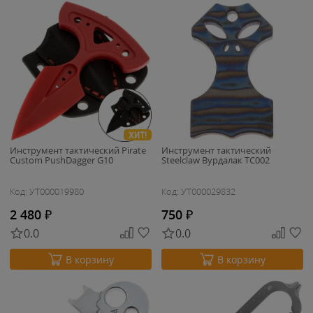
ХИТ!
Инструмент тактический Pirate
Инструмент тактический
Custom PushDagger G10
Steelclaw Вурдалак TC002
Код: УТ000019980
Код: УТ000029832
2 480
₽
750
₽
0.0
0.0
В корзину
В корзину