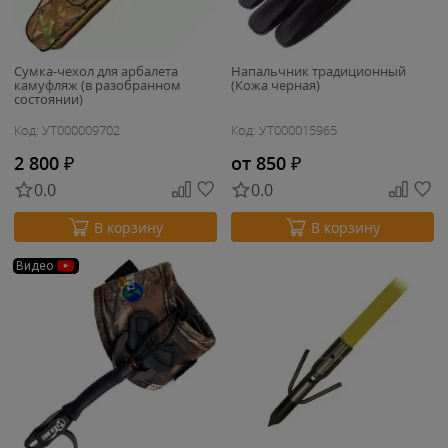
Сумка-чехол для арбалета
Напальчник традиционный
камуфляж (в разобранном
(Кожа черная)
состоянии)
Код: УТ000009702
Код: УТ000015965
2 800
₽
от 850
₽
0.0
0.0
В корзину
В корзину
Видео