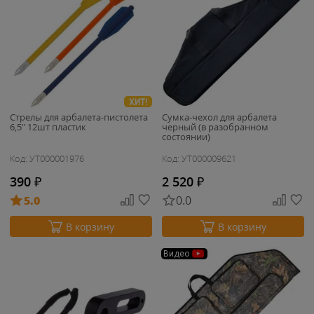
ХИТ!
Стрелы для арбалета-пистолета
Сумка-чехол для арбалета
6,5" 12шт пластик
черный (в разобранном
состоянии)
Код: УТ000001976
Код: УТ000009621
390
₽
2 520
₽
5.0
0.0
В корзину
В корзину
Видео