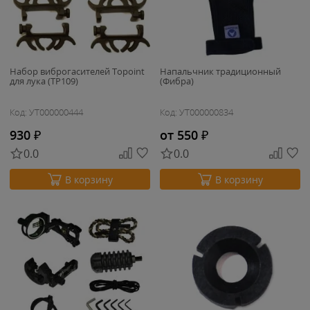
Набор виброгасителей Topoint
Напальчник традиционный
для лука (TP109)
(Фибра)
Код: УТ000000444
Код: УТ000000834
930
₽
от 550
₽
0.0
0.0
В корзину
В корзину