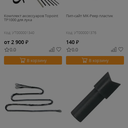
Комплект аксессуаров Topoint
Пип-сайт MK-Peep пластик
TP1000 для лука
Код: УТ000001340
Код: УТ000001376
от 2 900
₽
140
₽
0.0
0.0
В корзину
В корзину