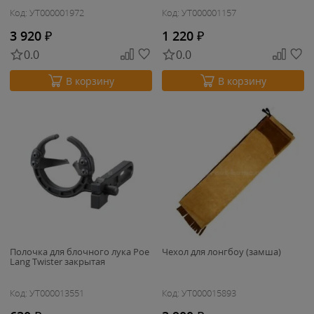
Код: УТ000001972
Код: УТ000001157
3 920
₽
1 220
₽
0.0
0.0
В корзину
В корзину
Полочка для блочного лука Poe
Чехол для лонгбоу (замша)
Lang Twister закрытая
Код: УТ000013551
Код: УТ000015893