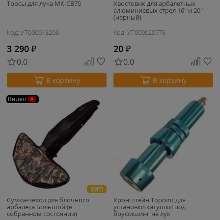
Тросы для лука MK-CB75
Хвостовик для арбалетных
алюминиевых стрел 16" и 20"
(черный)
Код: УТ000018208
Код: УТ000028776
3 290
₽
20
₽
0.0
0.0
В корзину
В корзину
Видео
ХИТ!
Сумка-чехол для блочного
Кронштейн Topoint для
арбалета Большой (в
установки катушки под
собранном состоянии)
боуфишинг на лук