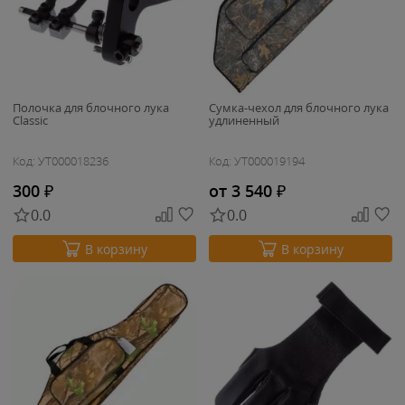
Полочка для блочного лука
Сумка-чехол для блочного лука
Classic
удлиненный
Код: УТ000018236
Код: УТ000019194
300
₽
от 3 540
₽
0.0
0.0
В корзину
В корзину