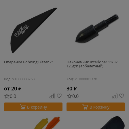
Оперение Bohning Blazer 2"
Наконечник Interloper 11/32
125grn (арбалетный)
Код: УТ000008758
Код: УТ000001378
от 20
₽
30
₽
0.0
0.0
В корзину
В корзину