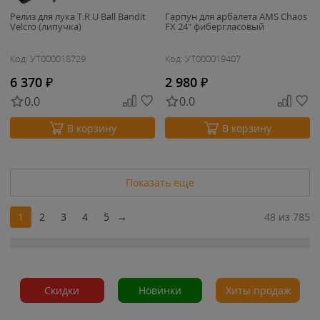
Релиз для лука T.R.U Ball Bandit
Гарпун для арбалета AMS Chaos
Velcro (липучка)
FX 24" фибергласовый
Код: УТ000018729
Код: УТ000019407
6 370
₽
2 980
₽
0.0
0.0
В корзину
В корзину
Показать еще
1
2
3
4
5
→
48 из 785
Скидки
Новинки
Хиты продаж