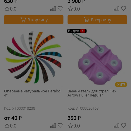
630
₽
3 900
₽
0.0
0.0
В корзину
В корзину
Видео
ХИТ!
Оперение натуральное Parabol
Выниматель для стрел Flex
4"
Arrow Puller Regular
Код: УТ000018238
Код: УТ000020168
от 40
₽
350
₽
0.0
0.0