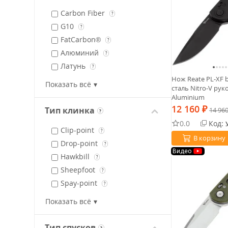
Carbon Fiber
?
G10
?
FatCarbon®
?
Алюминий
?
Латунь
?
Нож Reate PL-XF 
Микарта
?
Показать всё
сталь Nitro-V рук
Timascus
?
Aluminium
Титан
12 160
?
Тип клинка
₽
14 96
?
Цирконий
?
0.0
Код:
Clip-point
Ultem
?
?
В корзину
Drop-point
CrystalTi
?
?
Видео
Hawkbill
?
Sheepfoot
?
Spay-point
?
Spear-Point
?
Показать всё
Tanto (revers)
?
Tanto (japanese)
?
Тип спусков
?