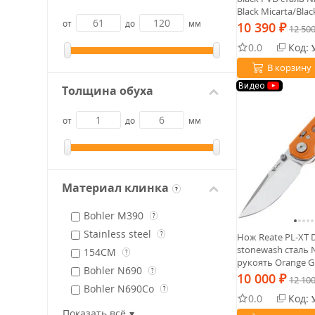
Black Micarta/Blac
от
до
мм
10 390
₽
12 50
0.0
Код:
В корзину
Видео
Толщина обуха
от
до
мм
Материал клинка
?
Bohler M390
?
Stainless steel
?
Нож Reate PL-XT 
stonewash сталь N
154CM
?
рукоять Orange G
Bohler N690
?
10 000
₽
12 10
Bohler N690Co
?
0.0
Код:
CPM 3V
?
Показать всё