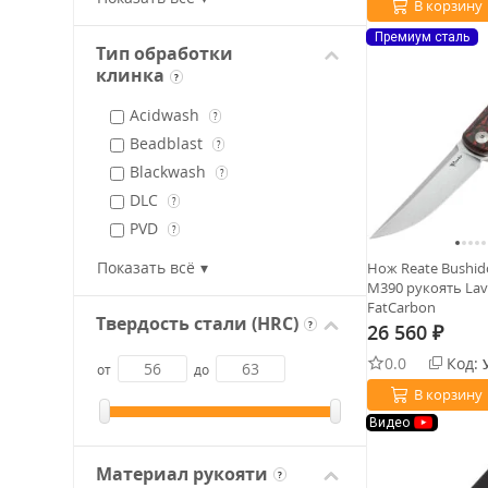
В корзину
CPM S30V
?
Премиум сталь
Nitro-V
?
Тип обработки
Uddeholm Elmax
клинка
?
?
Magnacut
?
Acidwash
?
Beadblast
?
Blackwash
?
DLC
?
PVD
?
Satin
?
Показать всё
Нож Reate Bushido
Stonewash
M390 рукоять Lav
?
FatCarbon
Твердость стали (HRC)
?
26 560
₽
0.0
Код:
от
до
В корзину
Видео
Материал рукояти
?