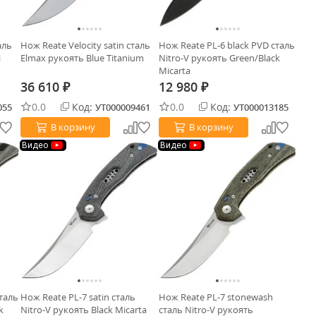
аль
Нож Reate Velocity satin сталь
Нож Reate PL-6 black PVD сталь
i
Elmax рукоять Blue Titanium
Nitro-V рукоять Green/Black
Micarta
36 610
12 980
₽
₽
0.0
Код:
0.0
Код:
055
УТ000009461
УТ000013185
В корзину
В корзину
Видео
Видео
сталь
Нож Reate PL-7 satin сталь
Нож Reate PL-7 stonewash
k
Nitro-V рукоять Black Micarta
сталь Nitro-V рукоять