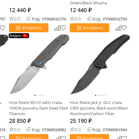
Green/Black Micarta
12 440
12 440
₽
₽
0.0
Код:
0.0
Код:
797
УТ000032770
УТ000032759
В корзину
В корзину
Видео
ь
Нож Reate 9D-V2 satin сталь
Нож Reate Jack Jr. DLC сталь
154CM рукоять Dark bead blast
S30V рукоять Black pivot/Black
Titanium
Aluminum/Carbon Fiber
28 850
25 190
₽
₽
0.0
Код:
0.0
Код:
474
УТ000024982
УТ000001944
В корзину
В корзину