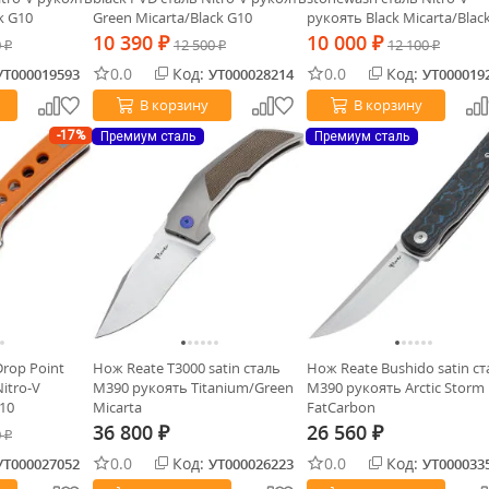
k G10
Green Micarta/Black G10
рукоять Black Micarta/Blac
10 390
10 000
0
₽
12 500
₽
12 100
₽
₽
₽
0.0
Код:
0.0
Код:
УТ000019593
УТ000028214
УТ000019
В корзину
В корзину
-17%
Премиум сталь
Премиум сталь
Drop Point
Нож Reate T3000 satin сталь
Нож Reate Bushido satin ст
itro-V
M390 рукоять Titanium/Green
M390 рукоять Arctic Storm
10
Micarta
FatCarbon
36 800
26 560
0
₽
₽
₽
0.0
Код:
0.0
Код:
УТ000027052
УТ000026223
УТ000033