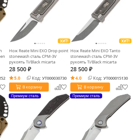
ХИТ!
ХИТ!
h
Нож Reate Mini EXO Drop point
Нож Reate Mini EXO Tanto
een
stonewash сталь CPM-3V
stonewash сталь CPM-3V
рукоять Ti/Black micarta
рукоять Ti/Black micarta
28 500
28 500
₽
₽
5.0
Код:
4.0
Код:
252
УТ000030730
УТ000015130
В корзину
В корзину
Премиум сталь
Премиум сталь