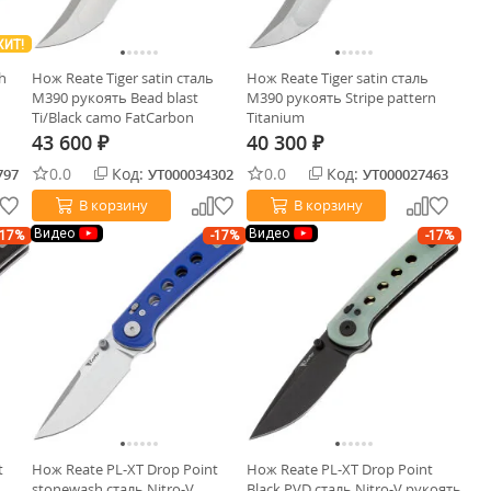
ХИТ!
h
Нож Reate Tiger satin сталь
Нож Reate Tiger satin сталь
M390 рукоять Bead blast
M390 рукоять Stripe pattern
Ti/Black camo FatCarbon
Titanium
43 600
40 300
₽
₽
0.0
Код:
0.0
Код:
797
УТ000034302
УТ000027463
В корзину
В корзину
Видео
Видео
-17%
-17%
-17%
t
Нож Reate PL-XT Drop Point
Нож Reate PL-XT Drop Point
stonewash сталь Nitro-V
Black PVD сталь Nitro-V рукоять