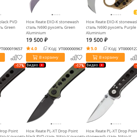
black PVD
Нож Reate EXO-K stonewash
Нож Reate EXO-K stonewas
ть Green
сталь N690 рукоять Green
сталь N690 рукоять Purple
Aluminium
Aluminium
19 500
19 500
₽
₽
4.0
Код:
5.0
Код:
УТ000019657
УТ000000967
УТ000012
В корзину
В корзину
Видео
Видео
-17%
-17%
Drop Point
Нож Reate PL-XT Drop Point
Нож Reate PL-XT Drop Poin
itro-V рукоять
black PVD сталь Nitro-V рукоять
stonewash сталь Nitro-V