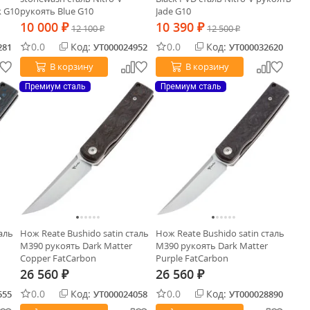
k G10
рукоять Blue G10
Jade G10
10 000
10 390
₽
12 100
₽
12 500
₽
₽
0.0
Код:
0.0
Код:
281
УТ000024952
УТ000032620
В корзину
В корзину
Премиум сталь
Премиум сталь
аль
Нож Reate Bushido satin сталь
Нож Reate Bushido satin сталь
M390 рукоять Dark Matter
M390 рукоять Dark Matter
Copper FatCarbon
Purple FatCarbon
26 560
26 560
₽
₽
0.0
Код:
0.0
Код:
555
УТ000024058
УТ000028890