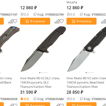
Micarta
12 860
12 860
₽
₽
0.0
Код:
0.0
Код:
УТ000021147
УТ000032799
УТ000032
В корзину
В корзину
tin сталь
Нож Reate 9D-V2 DLC сталь
Нож Reate 9D-V2 satin стал
ed/Black
154CM рукоять DLC
154CM рукоять Bead blast
Titanium/Carbon fiber
Titanium/Carbon fiber
31 590
28 850
₽
₽
3.0
Код:
0.0
Код:
УТ000003658
УТ000035480
УТ000035
В корзину
В корзину