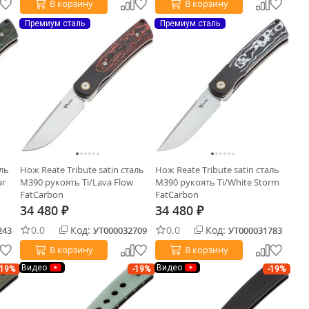
В корзину
В корзину
Премиум сталь
Премиум сталь
аль
Нож Reate Tribute satin сталь
Нож Reate Tribute satin сталь
ar
M390 рукоять Ti/Lava Flow
M390 рукоять Ti/White Storm
FatCarbon
FatCarbon
34 480
34 480
₽
₽
0.0
Код:
0.0
Код:
243
УТ000032709
УТ000031783
В корзину
В корзину
Видео
Видео
-19%
-19%
-19%