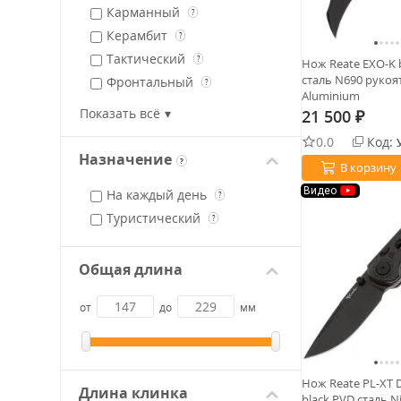
Карманный
?
Керамбит
?
Тактический
?
Нож Reate EXO-K 
сталь N690 рукоя
Фронтальный
?
Aluminium
Со сменным лезвием
Показать всё
21 500
₽
0.0
Код:
Назначение
?
В корзину
Видео
На каждый день
?
Туристический
?
Общая длина
от
до
мм
Нож Reate PL-XT 
Длина клинка
black PVD сталь N