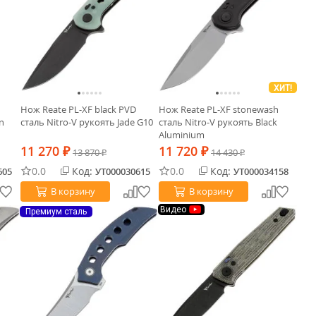
ХИТ!
Нож Reate PL-XF black PVD
Нож Reate PL-XF stonewash
n
сталь Nitro-V рукоять Jade G10
сталь Nitro-V рукоять Black
Aluminium
11 270
11 720
₽
13 870
₽
14 430
₽
₽
0.0
Код:
0.0
Код:
605
УТ000030615
УТ000034158
В корзину
В корзину
Видео
Премиум сталь