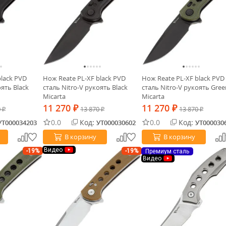
black PVD
Нож Reate PL-XF black PVD
Нож Reate PL-XF black PVD
оять Black
сталь Nitro-V рукоять Black
сталь Nitro-V рукоять Gree
Micarta
Micarta
11 270
11 270
0
₽
13 870
₽
13 870
₽
₽
₽
0.0
Код:
0.0
Код:
УТ000034203
УТ000030602
УТ000030
В корзину
В корзину
Видео
-19%
-19%
Премиум сталь
Видео