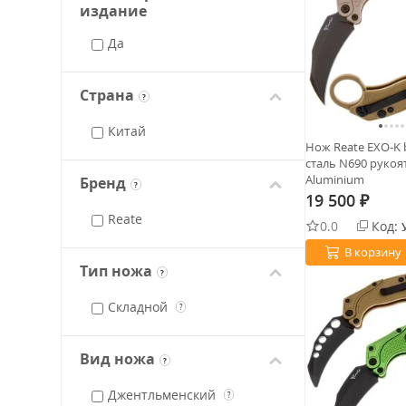
издание
Да
Страна
?
Китай
Нож Reate EXO-K 
сталь N690 рукоя
Aluminium
Бренд
?
19 500
₽
Reate
0.0
Код:
В корзину
Тип ножа
?
Складной
?
Вид ножа
?
Джентльменский
?