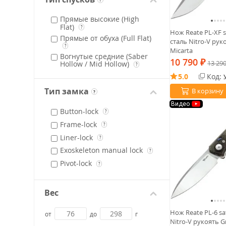
Tanto (american)
?
Прямые высокие (High
Upswept-point
?
Flat)
?
Нож Reate PL-XF 
Wharncliffe
?
Прямые от обуха (Full Flat)
сталь Nitro-V рук
?
Micarta
Вогнутые средние (Saber
10 790
₽
13 29
Hollow / Mid Hollow)
?
5.0
Код:
Тип замка
В корзину
?
Видео
Button-lock
?
Frame-lock
?
Liner-lock
?
Exoskeleton manual lock
?
Pivot-lock
?
Вес
Нож Reate PL-6 sa
от
до
г
Nitro-V рукоять G