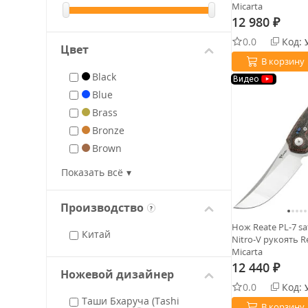
Micarta
12 980
₽
0.0
Код:
Цвет
В корзину
Black
Видео
Blue
Brass
Bronze
Brown
Copper
Показать всё
Dark Green
Green
Производство
?
Grey
Нож Reate PL-7 sa
Китай
Jade
Nitro-V рукоять R
Micarta
Orange
12 440
₽
Olive Drab
Ножевой дизайнер
0.0
Код:
Purple
Таши Бхаруча (Tashi
В корзину