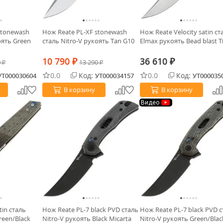
stonewash
Нож Reate PL-XF stonewash
Нож Reate Velocity satin ст
оять Green
сталь Nitro-V рукоять Tan G10
Elmax рукоять Bead blast T
10 790
36 610
0
₽
13 290
₽
₽
₽
0.0
Код:
0.0
Код:
УТ000030604
УТ000034157
УТ000035
В корзину
В корзину
Видео
tin сталь
Нож Reate PL-7 black PVD сталь
Нож Reate PL-7 black PVD 
reen/Black
Nitro-V рукоять Black Micarta
Nitro-V рукоять Green/Blac