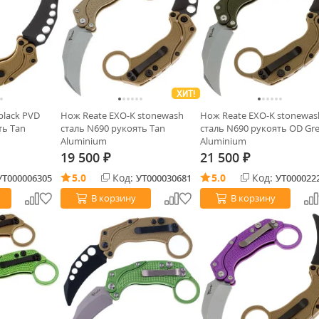
ХИТ!
black PVD
Нож Reate EXO-K stonewash
Нож Reate EXO-K stonewas
ть Tan
сталь N690 рукоять Tan
сталь N690 рукоять OD Gr
Aluminium
Aluminium
19 500
21 500
₽
₽
5.0
Код:
5.0
Код:
УТ000006305
УТ000030681
УТ000022
В корзину
В корзину