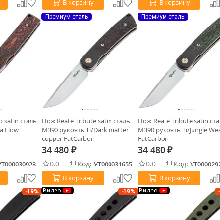
В корзину
В корзину
Премиум сталь
Премиум сталь
 satin сталь
Нож Reate Tribute satin сталь
Нож Reate Tribute satin ст
a Flow
M390 рукоять Ti/Dark matter
M390 рукоять Ti/Jungle We
copper FatCarbon
FatCarbon
34 480
34 480
₽
₽
0.0
Код:
0.0
Код:
УТ000030923
УТ000031655
УТ000029
В корзину
В корзину
Видео
Видео
-19%
-19%