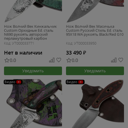
Нож Волчий Век Кинжальчик
Нож Волчий Век Масичька
Custom Орхидные Ed. сталь
Custom Русский Стиль Ed. сталь
N690 рукоять авторский
95Х18 WA рукоять Black/Red G10
перламутровый карбон
Код: УТ000033771
Код: УТ000033950
Нет в наличии
33 490
₽
0.0
0.0
Уведомить
Уведомить
Видео
Видео