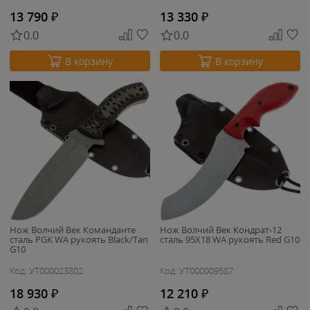
13 790
₽
13 330
₽
0.0
0.0
В корзину
В корзину
Нож Волчий Век Команданте
Нож Волчий Век Кондрат-12
сталь PGK WA рукоять Black/Tan
сталь 95X18 WA рукоять Red G10
G10
Код: УТ000023802
Код: УТ000009587
18 930
₽
12 210
₽