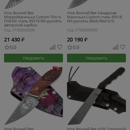
Нож Волчий Век
Нож Волчий Век Канадская
МикроМасичька Custom This Is
Масичька Custom сталь 95Х18
Chill Ed. сталь 95Х18 WA рукоять
WA рукоять Black/Red G10
авторский карбон
Код: УТ000033036
Код: УТ000030983
21 430
₽
20 190
₽
0.0
0.0
Уведомить
Уведомить
Нож Волчий Век
Нож Волчий Век НДК Городской