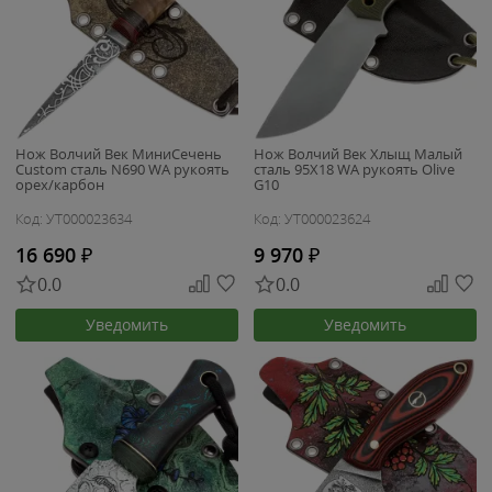
Нож Волчий Век МиниСечень
Нож Волчий Век Хлыщ Малый
Custom сталь N690 WA рукоять
сталь 95Х18 WA рукоять Olive
орех/карбон
G10
Код: УТ000023634
Код: УТ000023624
16 690
₽
9 970
₽
0.0
0.0
Уведомить
Уведомить