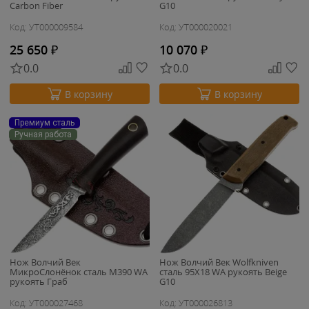
Carbon Fiber
G10
Код: УТ000009584
Код: УТ000020021
25 650
₽
10 070
₽
0.0
0.0
В корзину
В корзину
Премиум сталь
Ручная работа
Нож Волчий Век
Нож Волчий Век Wolfkniven
МикроСлонёнок сталь M390 WA
сталь 95X18 WA рукоять Beige
рукоять Граб
G10
Код: УТ000027468
Код: УТ000026813