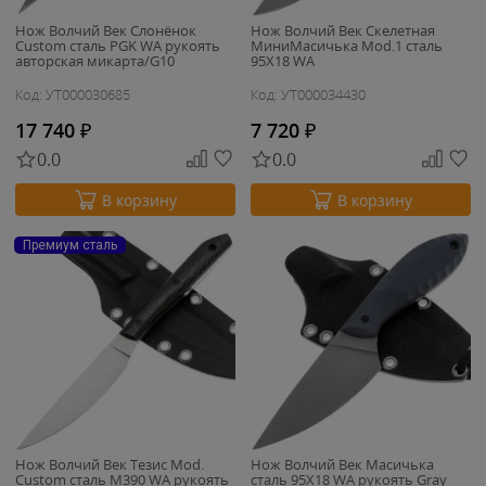
Нож Волчий Век Слонёнок
Нож Волчий Век Скелетная
Custom сталь PGK WA рукоять
МиниМасичька Mod.1 сталь
авторская микарта/G10
95Х18 WA
Код: УТ000030685
Код: УТ000034430
17 740
₽
7 720
₽
0.0
0.0
В корзину
В корзину
Премиум сталь
Нож Волчий Век Тезис Mod.
Нож Волчий Век Масичька
Custom сталь M390 WA рукоять
сталь 95Х18 WA рукоять Gray