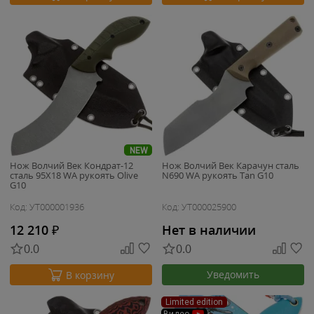
NEW
Нож Волчий Век Кондрат-12
Нож Волчий Век Карачун сталь
сталь 95Х18 WA рукоять Olive
N690 WA рукоять Tan G10
G10
Код: УТ000001936
Код: УТ000025900
12 210
₽
Нет в наличии
0.0
0.0
Уведомить
В корзину
Limited edition