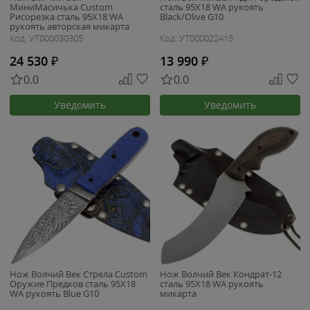
МиниМасичька Custom
сталь 95Х18 WA рукоять
Рисорезка сталь 95Х18 WA
Black/Olive G10
рукоять авторская микарта
Код: УТ000030305
Код: УТ000022415
24 530
₽
13 990
₽
0.0
0.0
Уведомить
Уведомить
Нож Волчий Век Стрела Custom
Нож Волчий Век Кондрат-12
Оружие Предков сталь 95Х18
сталь 95Х18 WA рукоять
WA рукоять Blue G10
микарта