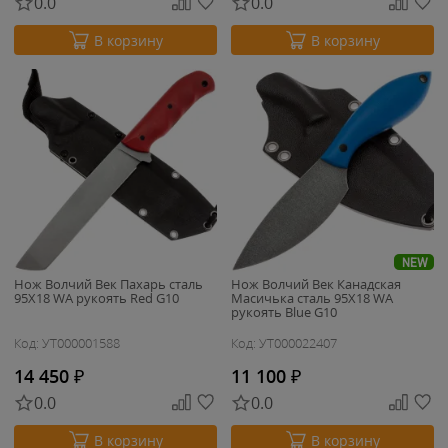
0.0
0.0
В корзину
В корзину
NEW
Нож Волчий Век Пахарь сталь
Нож Волчий Век Канадская
95X18 WA рукоять Red G10
Масичька сталь 95Х18 WA
рукоять Blue G10
Код: УТ000001588
Код: УТ000022407
14 450
₽
11 100
₽
0.0
0.0
В корзину
В корзину