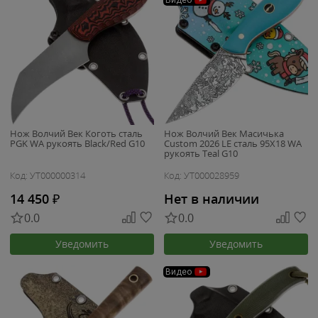
Видео
Нож Волчий Век Коготь сталь
Нож Волчий Век Масичька
PGK WA рукоять Black/Red G10
Custom 2026 LE сталь 95Х18 WA
рукоять Teal G10
Код: УТ000000314
Код: УТ000028959
14 450
₽
Нет в наличии
0.0
0.0
Уведомить
Уведомить
Видео