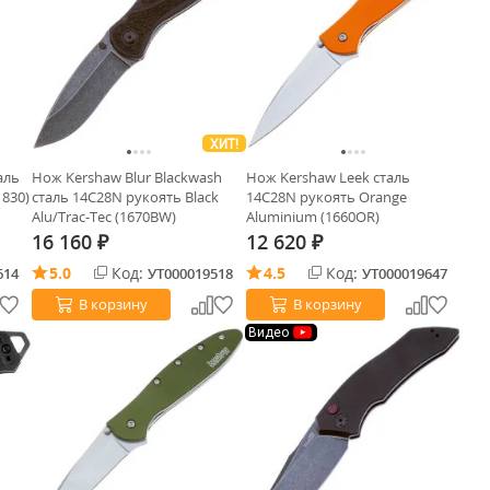
ХИТ!
аль
Нож Kershaw Blur Blackwash
Нож Kershaw Leek сталь
1830)
сталь 14C28N рукоять Black
14C28N рукоять Orange
Alu/Trac-Tec (1670BW)
Aluminium (1660OR)
16 160
12 620
₽
₽
5.0
Код:
4.5
Код:
614
УТ000019518
УТ000019647
В корзину
В корзину
Видео