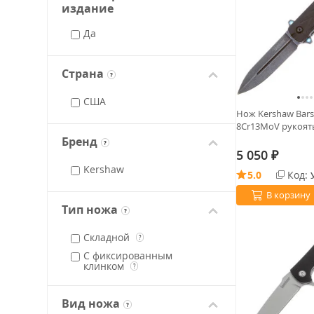
издание
Да
Страна
?
США
Нож Kershaw Bars
8Cr13MoV рукоять
Бренд
?
5 050
₽
Kershaw
5.0
Код:
В корзину
Тип ножа
?
Складной
?
С фиксированным
клинком
?
Вид ножа
?