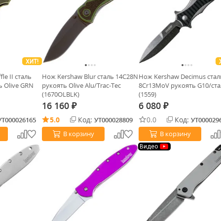
ХИТ!
le II cталь
Нож Kershaw Blur сталь 14C28N
Нож Kershaw Decimus стал
 Olive GRN
рукоять Olive Alu/Trac-Tec
8Cr13MoV рукоять G10/ст
(1670OLBLK)
(1559)
16 160
6 080
₽
₽
5.0
Код:
0.0
Код:
УТ000026165
УТ000028809
УТ000029
В корзину
В корзину
Видео