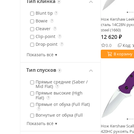
Тип клинка
?
Нейлон
?
Blunt tip​
Полипропилен
?
?
Нож Kershaw Leek
Bowie
Сталь
?
?
сталь 14C28N руко
Cleaver
Термопластик GRN
?
steel (1660)
?
12 620
Clip-point
Титан
?
₽
?
Drop-point
Trac-Tec
0.0
Код:
?
?
Fillet
Никель
?
В корзину
Показать всё
Hawkbill
Ultem
?
?
Sheepfoot
Полимер
?
Тип спусков
?
Spear-Point
?
Прямые средние (Saber /
Tanto (revers)
?
Mid Flat)
?
Tanto (american)
?
Прямые высокие (High
Flat)
Upswept-point
?
?
Прямые от обуха (Full Flat)
Wharncliffe
?
?
Вогнутые от обуха (Full
Hollow)
?
Показать всё
Нож Kershaw Scall
Вогнутые высокие (High
Hollow)
420HC рукоять Pu
?