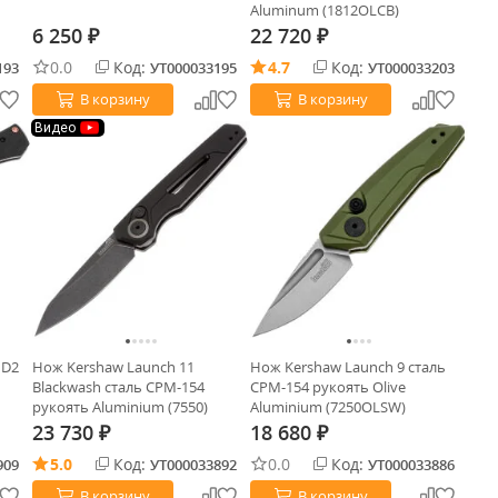
Aluminum (1812OLCB)
6 250
22 720
₽
₽
0.0
Код:
4.7
Код:
193
УТ000033195
УТ000033203
В корзину
В корзину
Видео
 D2
Нож Kershaw Launch 11
Нож Kershaw Launch 9 сталь
Blackwash сталь CPM-154
CPM-154 рукоять Olive
рукоять Aluminium (7550)
Aluminium (7250OLSW)
23 730
18 680
₽
₽
5.0
Код:
0.0
Код:
909
УТ000033892
УТ000033886
В корзину
В корзину