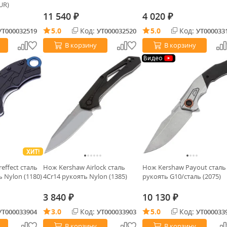
UR)
11 540
4 020
₽
₽
5.0
Код:
5.0
Код:
УТ000032519
УТ000032520
УТ000033
В корзину
В корзину
Видео
ХИТ!
effect сталь
Нож Kershaw Airlock сталь
Нож Kershaw Payout сталь
 Nylon (1180)
4Cr14 рукоять Nylon (1385)
рукоять G10/сталь (2075)
3 840
10 130
₽
₽
3.0
Код:
5.0
Код:
УТ000033904
УТ000033903
УТ000033
В корзину
В корзину