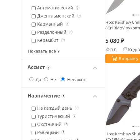
Автоматический
?
Джентльменский
?
Нож Kershaw Chill
Карманный
?
8Cr13MoV рукоять
Разделочный
?
5 080
Керамбит
?
₽
Тактический
0.0
Код:
?
Показать всё
Филейный
?
В корзину
Балисонг (бабочка)
?
Ассист
?
Фронтальный
?
Да
Нет
Неважно
Шейный
Назначение
?
На каждый день
?
Туристический
?
Охотничий
?
Рыбацкий
?
Нож Kershaw Shuff
8Cr13MoV рукоять