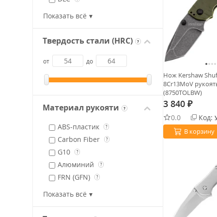
CPM S30V
?
PVD
?
Показать всё
CTS-BDZ1
?
Satin
?
Sandvik 14C28N
?
Stonewash
?
Твердость стали (HRC)
Magnacut
?
?
Titanium nitride
?
Black
от
до
Нож Kershaw Shuff
8Cr13MoV рукоять
(8750TOLBW)
3 840
₽
Материал рукояти
?
0.0
Код:
ABS-пластик
?
В корзину
Carbon Fiber
?
G10
?
Алюминий
?
FRN (GFN)
?
Кость
?
Показать всё
Медь
?
Микарта
?