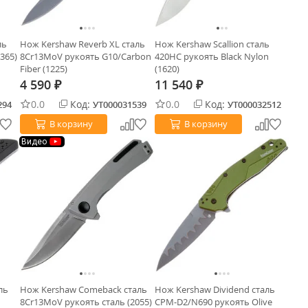
ль
Нож Kershaw Reverb XL сталь
Нож Kershaw Scallion сталь
365)
8Cr13MoV рукоять G10/Carbon
420HC рукоять Black Nylon
Fiber (1225)
(1620)
4 590
11 540
₽
₽
0.0
Код:
0.0
Код:
294
УТ000031539
УТ000032512
В корзину
В корзину
Видео
ль
Нож Kershaw Comeback cталь
Нож Kershaw Dividend сталь
8Cr13MoV рукоять сталь (2055)
CPM-D2/N690 рукоять Olive