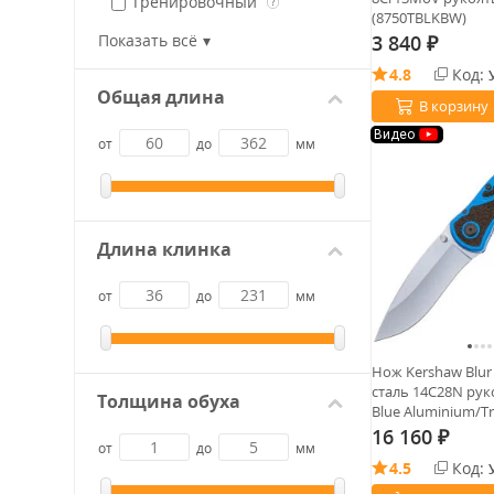
Тренировочный
?
(8750TBLKBW)
Специальный
?
3 840
Показать всё
₽
Женский
?
4.8
Код:
Общая длина
В корзину
Видео
от
до
мм
Длина клинка
от
до
мм
Нож Kershaw Blur
сталь 14C28N рук
Толщина обуха
Blue Aluminium/Tr
(1670NBSW)
16 160
₽
от
до
мм
4.5
Код: