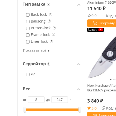
Aluminium (1620P
Вогнутые средние (Saber
Тип замка
?
Hollow / Mid Hollow)
11 540
?
₽
Back-lock
?
0.0
Код:
Balisong
?
В корзину
Button-lock
?
Видео
Frame-lock
?
Liner-lock
?
Slider-lock
?
Показать всё
Slip joint
?
Out-the-front double auto
Серрейтор
?
?
Crossbar-lock
?
Да
Dura-lock
?
Нож Kershaw After
Вес
8Cr13MoV рукоять
3 840
от
до
г
₽
5.0
Код:
В корзину