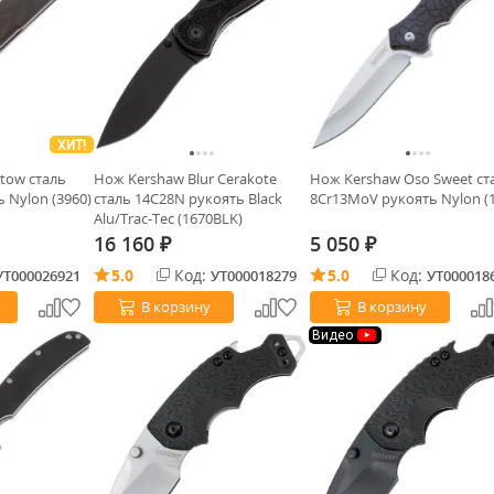
ХИТ!
tow сталь
Нож Kershaw Blur Cerakote
Нож Kershaw Oso Sweet ст
 Nylon (3960)
сталь 14C28N рукоять Black
8Cr13MoV рукоять Nylon (
Alu/Trac-Tec (1670BLK)
16 160
5 050
₽
₽
5.0
Код:
5.0
Код:
УТ000026921
УТ000018279
УТ000018
В корзину
В корзину
Видео