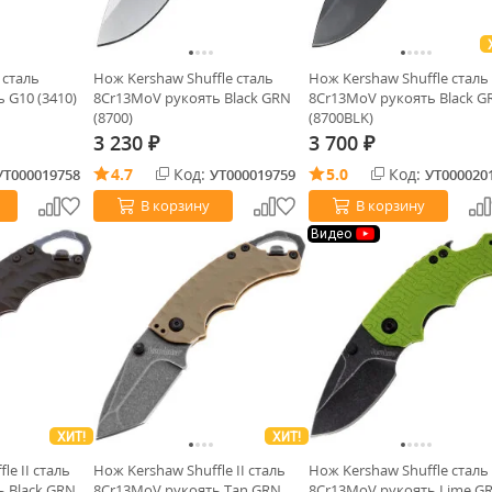
 cталь
Нож Kershaw Shuffle cталь
Нож Kershaw Shuffle cталь
 G10 (3410)
8Cr13MoV рукоять Black GRN
8Cr13MoV рукоять Black G
(8700)
(8700BLK)
3 230
3 700
₽
₽
4.7
Код:
5.0
Код:
УТ000019758
УТ000019759
УТ000020
В корзину
В корзину
Видео
ХИТ!
ХИТ!
le II cталь
Нож Kershaw Shuffle II cталь
Нож Kershaw Shuffle cталь
 Black GRN
8Cr13MoV рукоять Tan GRN
8Cr13MoV рукоять Lime G