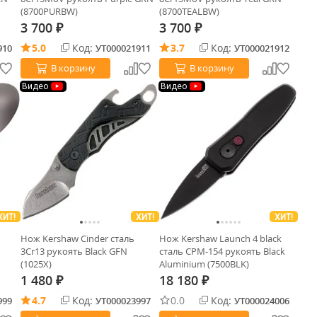
(8700PURBW)
(8700TEALBW)
3 700
3 700
₽
₽
5.0
Код:
3.7
Код:
910
УТ000021911
УТ000021912
В корзину
В корзину
Видео
Видео
ХИТ!
ХИТ!
ХИТ!
Нож Kershaw Cinder cталь
Нож Kershaw Launch 4 black
3Cr13 рукоять Black GFN
сталь CPM-154 рукоять Black
(1025X)
Aluminium (7500BLK)
1 480
18 180
₽
₽
4.7
Код:
0.0
Код:
999
УТ000023997
УТ000024006