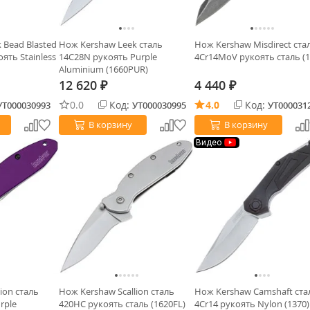
 Bead Blasted
Нож Kershaw Leek сталь
Нож Kershaw Misdirect ста
ять Stainless
14C28N рукоять Purple
4Cr14MoV рукоять сталь (1
Aluminium (1660PUR)
12 620
4 440
₽
₽
0.0
Код:
4.0
Код:
УТ000030993
УТ000030995
УТ000031
В корзину
В корзину
Видео
ion сталь
Нож Kershaw Scallion сталь
Нож Kershaw Camshaft ста
rple
420HC рукоять сталь (1620FL)
4Cr14 рукоять Nylon (1370)