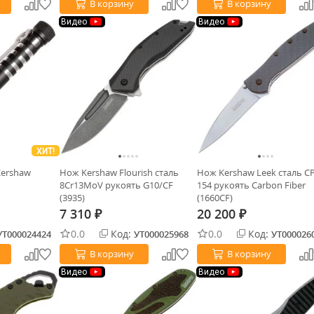
В корзину
В корзину
Видео
Видео
ХИТ!
Kershaw
Нож Kershaw Flourish cталь
Нож Kershaw Leek сталь C
8Cr13MoV рукоять G10/CF
154 рукоять Carbon Fiber
(3935)
(1660CF)
7 310
20 200
₽
₽
0.0
Код:
0.0
Код:
УТ000024424
УТ000025968
УТ000026
В корзину
В корзину
Видео
Видео