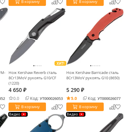
В корзину
В корзину
ХИТ!
PM-
Нож Kershaw Reverb сталь
Нож Kershaw Barricade сталь
8Cr13MoV рукоять G10/CF
8Cr13MoV рукоять G10 (8650)
(1220)
4 650
5 290
₽
₽
0.0
Код:
5.0
Код:
052
УТ000026053
УТ000026077
В корзину
В корзину
Видео
Видео