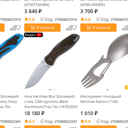
(8750TTANBW)
(8700LIMEBW)
3 840
3 700
₽
₽
5.0
Код:
4.0
Код:
УТ000021913
УТ000021914
УТ000021
В корзину
В корзину
Видео
 Stonewash
Нож Kershaw Blur Stonewash
Инструмент походный
оять Navy
сталь S30V рукоять Black
Kershaw Ration (1140)
ac-Tec
Aluminium/Trac-Tec (1670S30V)
18 180
1 010
₽
₽
4.3
Код:
5.0
Код:
УТ000023341
УТ000023337
УТ000023