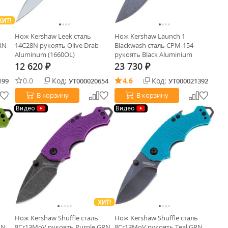
ХИТ!
Нож Kershaw Leek сталь
Нож Kershaw Launch 1
RN
14C28N рукоять Olive Drab
Blackwash сталь CPM-154
Aluminum (1660OL)
рукоять Black Aluminium
(7100BW)
12 620
23 730
₽
₽
0.0
Код:
4.6
Код:
199
УТ000020654
УТ000021392
В корзину
В корзину
Видео
Видео
ХИТ!
Нож Kershaw Shuffle cталь
Нож Kershaw Shuffle cталь
RN
8Cr13MoV рукоять Purple GRN
8Cr13MoV рукоять Teal GRN