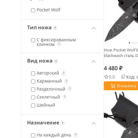
Pocket Wolf
Тип ножа
?
С фиксированным
клинком
?
Нож Pocket Wolf 
blackwash сталь 
Вид ножа
?
4 480
₽
Авторский
?
0.0
Код:
Карманный
?
В корзину
Разделочный
?
Скелетный
?
Шейный
Назначение
?
На каждый день
?