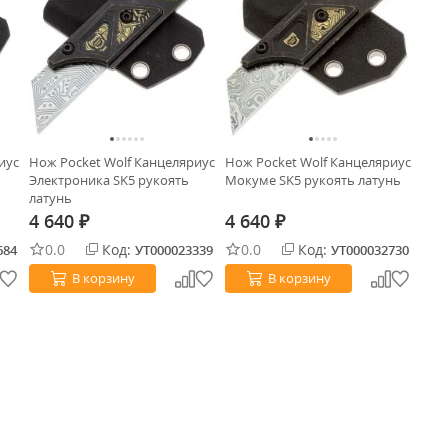
иус
Нож Pocket Wolf Канцеляриус
Нож Pocket Wolf Канцеляриус
Электроника SK5 рукоять
Мокуме SK5 рукоять латунь
латунь
4 640
4 640
₽
₽
0.0
Код:
0.0
Код:
684
УТ000023339
УТ000032730
В корзину
В корзину