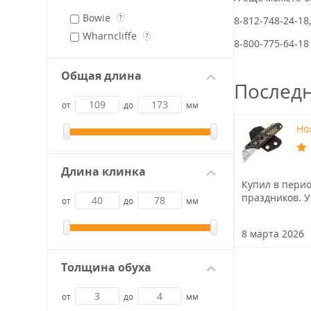
Bowie
?
8-812-748-24-18
Wharncliffe
?
8-800-775-64-18
Общая длина
Послед
от
до
мм
Нож
Длина клинка
Купил в пери
праздников. У
от
до
мм
8 марта 2026
Толщина обуха
от
до
мм