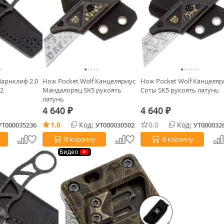
Варнклиф 2.0
Нож Pocket Wolf Канцеляриус
Нож Pocket Wolf Канцеляр
D2
Мандалорец SK5 рукоять
Соты SK5 рукоять латунь
латунь
4 640
4 640
₽
₽
1.0
Код:
0.0
Код:
УТ000035236
УТ000030502
УТ000032
В корзину
В корзину
Видео