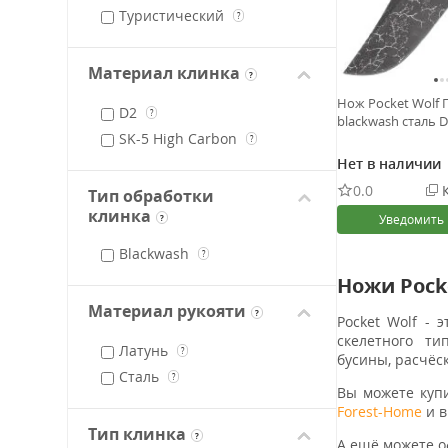
Туристический
?
Материал клинка
?
Нож Pocket Wolf 
D2
?
blackwash сталь 
SK-5 High Carbon
?
Нет в наличии
0.0
К
Тип обработки
клинка
Уведомить
?
Blackwash
?
Ножи Pock
Материал рукояти
?
Pocket Wolf -
скелетного т
Латунь
?
бусины, расчёс
Сталь
?
Вы можете куп
Forest-Home
и в
Тип клинка
?
А ещё можете 