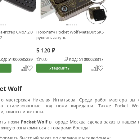
Гангстер Смол 2.0
Нож-патч Pocket Wolf MetaOut SK5
D2
рукоять латунь
5 120
₽
од:
0.0
Код:
УТ000035239
УТ000028317
Уведомить
et Wolf
 это мастерская Николая Игнатьева. Среди работ мастера в
ипа стилизованные под ножи киридаши. Также Pocket Wo
ки, клипсы и жетоны.
ить ножи
Pocket Wolf
в городе Москва сделав заказ в нашем 
 живую ознакомиться с товарами бренда!
оформить быстрый заказ по следующим телефонам: