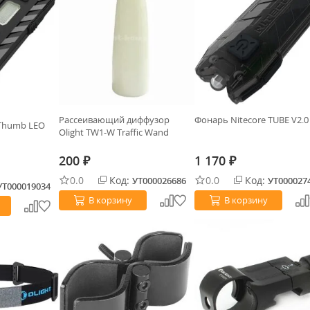
Рассеивающий диффузор
Фонарь Nitecore TUBE V2.0
 Thumb LEO
Olight TW1-W Traffic Wand
200
1 170
₽
₽
0.0
Код:
0.0
Код:
УТ000026686
УТ000027
УТ000019034
В корзину
В корзину