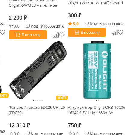
Olight TW35-41 W Traffic Wand
Olight X-WM03 магнитное
300
₽
2 200
₽
5.0
Код:
652
УТ000033802
0.0
Код:
УТ000032016
В корзину
В корзину
ХИТ!
ХИТ!
Фонарь Nitecore EDC29 UHi 20
Аккумулятор Olight ORB-16C06
(EDC29)
16340 3.6V Li-ion 650mAh
12 310
750
₽
₽
762
0.0
Код:
0.0
Код:
УТ000023969
УТ000029650