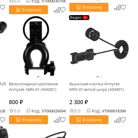
0.0
Код:
УТ000030794
В корзину
В корзину
Видео
M2R
Велосипедное крепление
Выносная кнопка Armytek
Armytek ABM-01 (A04301)
MRS-01 витой шнур (A04901)
800
2 300
₽
₽
0.0
Код:
0.0
Код:
628
УТ000026694
УТ000018396
В корзину
В корзину