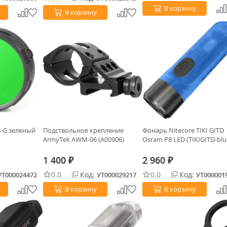
В корзину
В корзину
8-G зеленый
Подствольное крепление
Фонарь Nitecore TIKI GITD
ArmyTek AWM-06 (A00906)
Osram P8 LED (TIKIGITD-blu
1 400
2 960
₽
₽
0.0
Код:
0.0
Код:
УТ000024472
УТ000029217
УТ000001
В корзину
В корзину