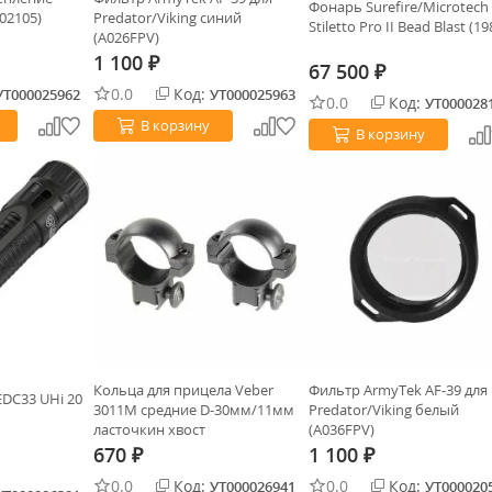
Фонарь Surefire/Microtech
02105)
Predator/Viking синий
Stiletto Pro II Bead Blast (1
(A026FPV)
1 100
₽
67 500
₽
0.0
Код:
УТ000025962
УТ000025963
0.0
Код:
УТ000028
В корзину
В корзину
Кольца для прицела Veber
Фильтр ArmyTek AF-39 для
EDC33 UHi 20
3011M средние D-30мм/11мм
Predator/Viking белый
ласточкин хвост
(A036FPV)
670
1 100
₽
₽
0.0
Код:
0.0
Код:
УТ000026941
УТ000020