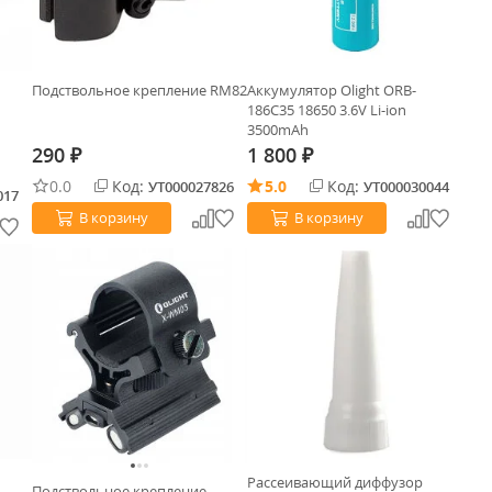
Подствольное крепление RM82
Аккумулятор Olight ORB-
186C35 18650 3.6V Li-ion
3500mAh
290
1 800
₽
₽
0.0
Код:
5.0
Код:
УТ000027826
УТ000030044
017
В корзину
В корзину
Рассеивающий диффузор
Подствольное крепление