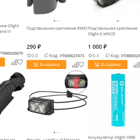
ие Olight
Подствольное крепление RM81
Подствольное крепление
nd III
Olight E-WM25
290
1 000
₽
₽
УТ000026679
0.0
Код:
0.0
Код:
УТ000027473
УТ000032
В корзину
В корзину
Аккумулятор Olight ORB-
епление
Фонарь налобный Nitecore