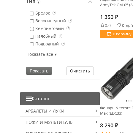
Тип
?
ArmyTek GM-05 (A
Veber
Брелок
X-Balog
?
1 350
₽
Велосипедный
?
0.0
Код:
Кемпинговый
?
В корзину
Налобный
?
Подводный
?
Подствольный
?
Показать всё
Ручной
?
Тактический
?
Очистить
Каталог
Фонарь Nitecore 
АРБАЛЕТЫ И ЛУКИ
Max (EDC33)
НОЖИ И МУЛЬТИТУЛЫ
8 290
₽