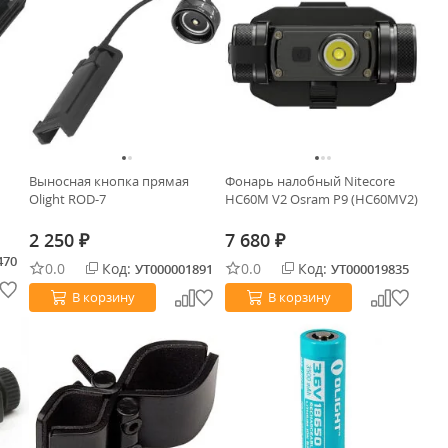
Выносная кнопка прямая
Фонарь налобный Nitecore
Olight ROD-7
HC60M V2 Osram P9 (HC60MV2)
2 250
7 680
₽
₽
470
0.0
Код:
0.0
Код:
УТ000001891
УТ000019835
В корзину
В корзину