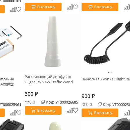
УТ000006301
В корзину
В корзину
Рассеивающий диффузор
епление
Выносная кнопка Olight R
Olight TW50-W Traffic Wand
(A00902)
300
₽
900
₽
0.0
Код:
УТ000026685
0.0
Код:
УТ000025961
УТ000023
В корзину
В корзину