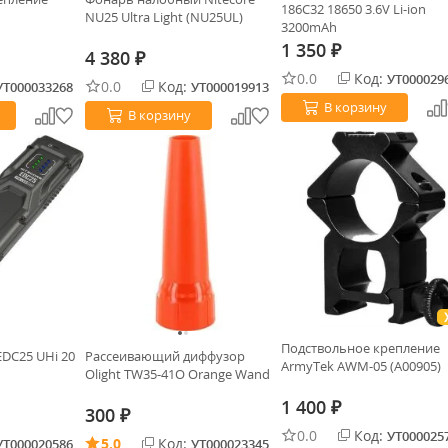
186C32 18650 3.6V Li-ion
NU25 Ultra Light (NU25UL)
3200mAh
1 350
₽
4 380
₽
0.0
Код:
УТ000029
0.0
Код:
УТ000033268
УТ000019913
В корзину
В корзину
Подствольное крепление
EDC25 UHi 20
Рассеивающий диффузор
ArmyTek AWM-05 (A00905)
Olight TW35-41O Orange Wand
1 400
₽
300
₽
0.0
Код:
УТ000025
5.0
Код:
УТ000020586
УТ000023345