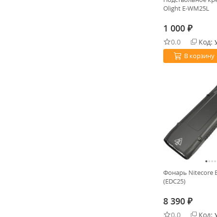
Olight E-WM25L
1 000
₽
0.0
Код:
В корзину
Фонарь Nitecore 
(EDC25)
8 390
₽
0.0
Код: