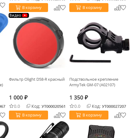
В корзину
В корзину
Видео
Фильтр Olight D58-R красный
Подствольное крепление
e)
ArmyTek GM-07 (A02107)
1 000
1 350
₽
₽
0.0
Код:
0.0
Код:
967
УТ000020561
УТ000027207
В корзину
В корзину