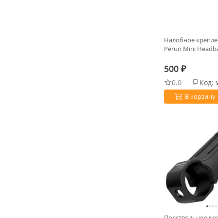
Налобное креплен
Perun Mini Headba
500
₽
0.0
Код:
В корзину
Подствольное кр