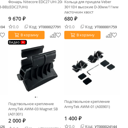
Фонарь Nitecore EDC27 UHi 20i
Кольца для прицела Veber
98-BB)
(EDC27UHi)
3011EH высокие D-30мм/11мм
ласточкин хвост
9 670
680
₽
₽
0.0
Код:
0.0
Код:
104
УТ000027791
УТ000001759
В корзину
В корзину
Видео
Подствольное крепление
Подствольное крепление
ArmyTek AWM-01 (A00901)
ArmyTek AWM-03 Magnet SB
(A01301)
1 400
₽
2 000
₽
0.0
Код:
526
УТ000024144