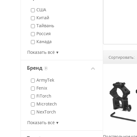
США
Китай
Тайвань
Россия
Канада
Франция
Показать всё
Сортировать:
Бренд
?
ArmyTek
Fenix
FiTorch
Microtech
NexTorch
Nitecore
Показать всё
Olight
Petzl
Подствольное кр