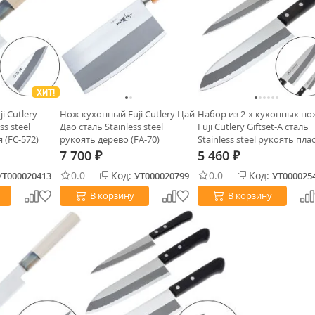
ХИТ!
i Cutlery
Нож кухонный Fuji Cutlery Цай-
Набор из 2-х кухонных н
ss steel
Дао сталь Stainless steel
Fuji Cutlery Giftset-A сталь
 (FC-572)
рукоять дерево (FA-70)
Stainless steel рукоять пла
7 700
5 460
₽
₽
0.0
Код:
0.0
Код:
УТ000020413
УТ000020799
УТ000025
В корзину
В корзину