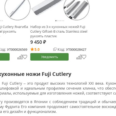
i Cutlery Янагиба
Набор из 3-х кухонных ножей Fuji
eel рукоять
Cutlery Giftset-B сталь Stainless steel
)
рукоять пластик
9 450
₽
од:
5.0
Код:
УТ000026569
УТ000028427
Уведомить
ухонные ножи Fuji Cutlery
Fuji Cutlery – это продукт высоких технологий ХХI века. Кух
шлифовкой и идеальным профилем сечения клинка, что обесп
ериалы, используемые для изготовления ножей, соответствуют
ery производятся в Японии с соблюдением традиций и обычае
му Фудзита Его компания продолжает самостоятельное восхож
а его дизайн и функционализм.