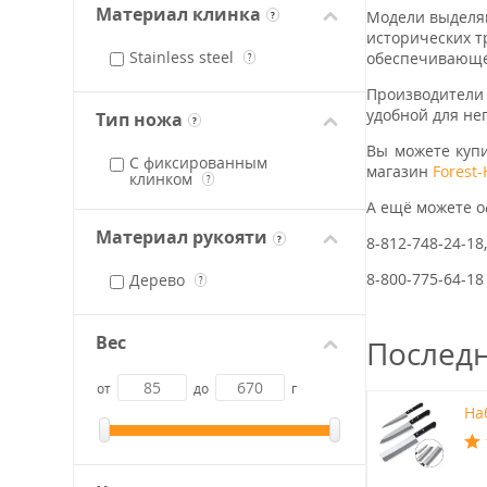
Материал клинка
Модели выделяю
?
исторических т
Stainless steel
обеспечивающе
?
Производители
удобной для нег
Тип ножа
?
Вы можете куп
С фиксированным
магазин
Forest
клинком
?
А ещё можете 
Материал рукояти
?
8-812-748-24-18
8-800-775-64-18
Дерево
?
Вес
Послед
от
до
г
Наб