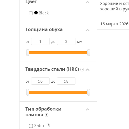
Цвет
Хорошие и ост
хороший в рук
Black
16 марта 2026
Толщина обуха
от
до
мм
Твердость стали (HRC)
?
от
до
Тип обработки
клинка
?
Satin
?