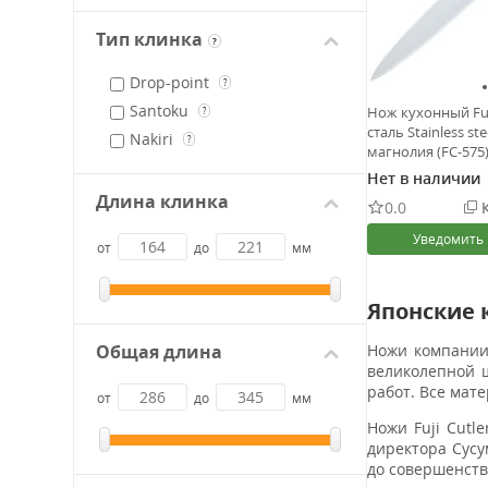
Тип клинка
?
Drop-point
?
Santoku
Нож кухонный Fuj
?
сталь Stainless st
Nakiri
?
магнолия (FC-575
Нет в наличии
Длина клинка
0.0
К
Уведомить
от
до
мм
Японские к
Общая длина
Ножи компании 
великолепной 
работ. Все мат
от
до
мм
Ножи Fuji Cutl
директора Сусу
до совершенств