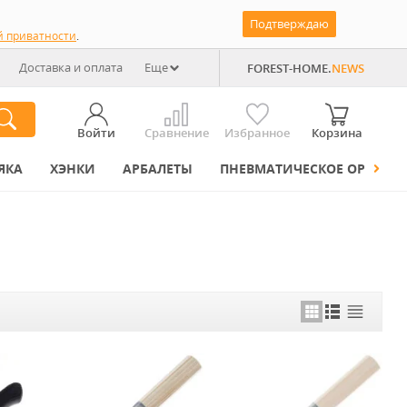
Подтверждаю
й приватности
.
Доставка и оплата
Еще
FOREST-HOME.
NEWS
Войти
Сравнение
Избранное
Корзина
ЯКА
ХЭНКИ
АРБАЛЕТЫ
ПНЕВМАТИЧЕСКОЕ ОРУЖИЕ