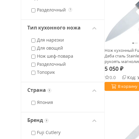
Разделочный
?
Тип кухонного ножа
Для нарезки
Для овощей
Нож кухонный Fuj
Нож шеф-повара
Деба сталь Stainle
рукоять магнолия
Разделочный
5 050
₽
Топорик
0.0
Код:
В корзину
Страна
?
Япония
Бренд
?
Fuji Cutlery