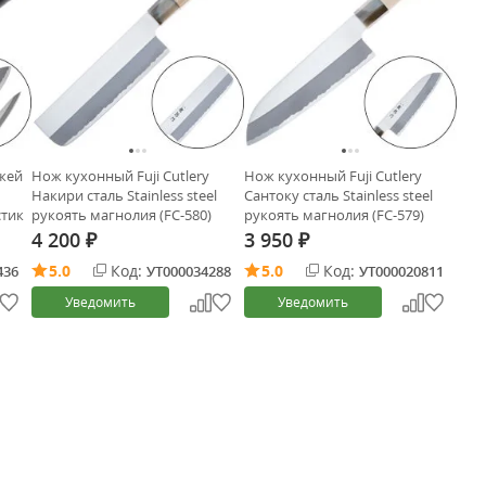
ожей
Нож кухонный Fuji Cutlery
Нож кухонный Fuji Cutlery
Накири сталь Stainless steel
Сантоку сталь Stainless steel
стик
рукоять магнолия (FC-580)
рукоять магнолия (FC-579)
4 200
3 950
₽
₽
5.0
Код:
5.0
Код:
436
УТ000034288
УТ000020811
Уведомить
Уведомить