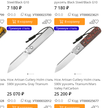
Steel/Black G10
рукоять Black Steel/Black G10
7 180
7 180
₽
₽
0.0
Код:
0.0
Код:
799
УТ000023700
УТ000023621
В корзину
В корзину
Премиум сталь
Премиум сталь
таль
Нож Artisan Cutlery Holm сталь
Нож Artisan Cutlery Holm сталь
low
S90V рукоять Gray Titanium
S90V рукоять Titanium/Mars
Valley FatCarbon
25 070
25 200
₽
₽
0.0
Код:
0.0
Код:
828
УТ000032012
УТ000025677
В корзину
В корзину