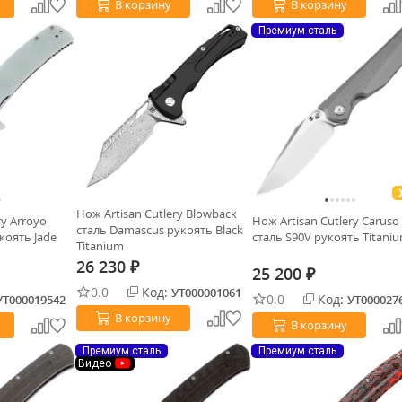
В корзину
В корзину
Премиум сталь
Нож Artisan Cutlery Blowback
ry Arroyo
Нож Artisan Cutlery Caruso
сталь Damascus рукоять Black
коять Jade
сталь S90V рукоять Titani
Titanium
26 230
₽
25 200
₽
0.0
Код:
УТ000001061
0.0
Код:
УТ000019542
УТ000027
В корзину
В корзину
Премиум сталь
Премиум сталь
Видео