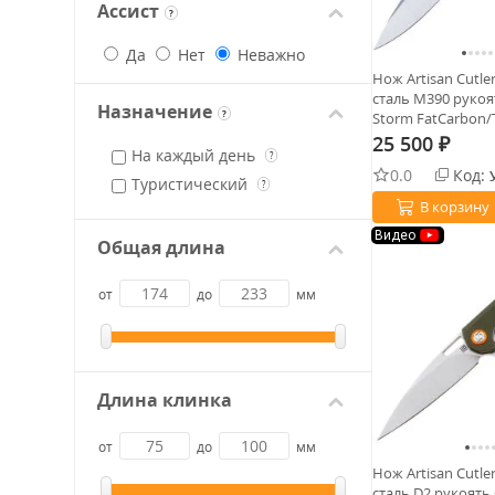
Ассист
?
Да
Нет
Неважно
Нож Artisan Cutl
сталь M390 рукоят
Назначение
?
Storm FatCarbon/
25 500
₽
На каждый день
?
0.0
Код:
Туристический
?
В корзину
Видео
Общая длина
от
до
мм
Длина клинка
от
до
мм
Нож Artisan Cutle
сталь D2 рукоять