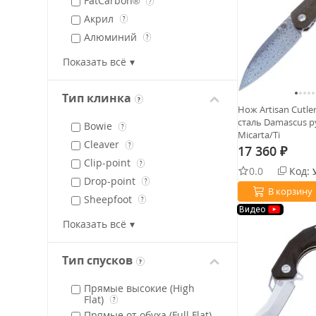
FatCarbon®
?
Акрил
?
Алюминий
?
FRN (GFN)
?
Показать всё
Дерево
?
Микарта
?
Тип клинка
?
Нож Artisan Cutle
Сталь
?
сталь Damascus р
Bowie
Timascus
?
?
Micarta/Ti
Cleaver
Титан
?
17 360
?
₽
Clip-point
?
0.0
Код:
Drop-point
?
В корзину
Sheepfoot
?
Видео
Spear-Point
?
Показать всё
Tanto (american)
?
Upswept-point
?
Тип спусков
?
Wharncliffe
?
Прямые высокие (High
Flat)
?
Прямые от обуха (Full Flat)