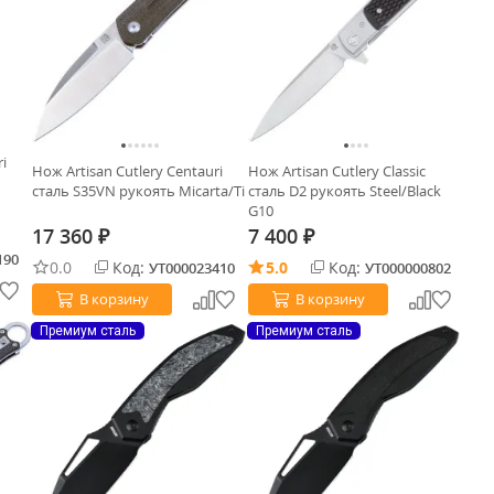
i
Нож Artisan Cutlery Centauri
Нож Artisan Cutlery Classic
сталь S35VN рукоять Micarta/Ti
сталь D2 рукоять Steel/Black
G10
17 360
7 400
₽
₽
190
0.0
Код:
5.0
Код:
УТ000023410
УТ000000802
В корзину
В корзину
Премиум сталь
Премиум сталь