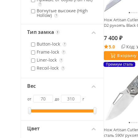
?
Вогнутые высокие (High
Hollow)
?
Нож Artisan Cutle
D2 рукоять Black 
Тип замка
?
7 400
₽
Button-lock
?
5.0
Код:
Frame-lock
?
В корзину
Liner-lock
?
Премиум сталь
Recoil-lock
?
Вес
от
до
г
Цвет
Нож Artisan Cutle
сталь S90V рукоя