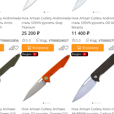
ery Andromeda
Нож Artisan Cutlery Andromeda
Нож Artisan Cutlery Andro
ь Arctic
сталь S35VN рукоять Gray
сталь S35VN рукоять OD G
Ti
Titanium
Micarta
25 200
11 400
₽
₽
0.0
Код:
0.0
Код:
УТ000032856
УТ000024027
УТ000027
В корзину
В корзину
Видео
Видео
ry Archaeo
Нож Artisan Cutlery Archaeo
Нож Artisan Cutlery Arion с
 Green G10
сталь D2 рукоять Orange G10
AR-RPM9 рукоять Carbon F