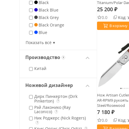
Black
Titanium/Polar Da
FatCarbon
25 200
Black Blue
₽
Black Grey
0.0
Код:
Black Orange
В корзину
Blue
Brown
Показать всё
Burgundy
Camo
Производство
?
Green
Китай
Grey
Gold
Jade
Ножевой дизайнер
Natural
Нож Artisan Cutle
Дирк Пинкертон (Dirk
Orange
AR-RPM9 рукоять
Pinkerton)
?
Steel/Rosewood
Olive
Рэй Лаконико (Ray
7 180
Laconico)
?
₽
Purple
Ник Роджерс (Nick Rogers)
0.0
Код:
Red
?
Крис Ортис (Chris Ortiz)
В корзину
?