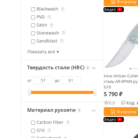
В корзину
Blackwash
?
Видео
PVD
?
Satin
?
Stonewash
?
Sandblast
?
Black
Показать всё
Твердость стали (HRC)
?
Нож Artisan Cutle
от
до
сталь AR-RPM9 ру
G10
5 790
₽
0.0
Код:
Материал рукояти
В корзину
?
Видео
Carbon Fiber
?
G10
?