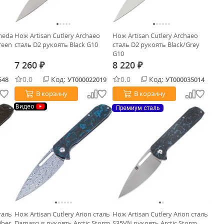
meda
Нож Artisan Cutlery Archaeo
Нож Artisan Cutlery Archaeo
reen
сталь D2 рукоять Black G10
сталь D2 рукоять Black/Grey
G10
7 260
8 220
₽
₽
0.0
Код:
0.0
Код:
548
УТ000022019
УТ000035014
В корзину
В корзину
Видео
Премиум сталь
таль
Нож Artisan Cutlery Arion сталь
Нож Artisan Cutlery Arion сталь
iber
Damascus рукоять Arctic Storm
S35VN рукоять Arctic Storm