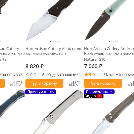
san Cutlery
Нож Artisan Cutlery Ahab сталь
Нож Artisan Cutlery Andro
 сталь AR-RPM9
AR-RPM9 рукоять G10
black сталь AR-RPM9 рукоя
arta
Natural G10
8 820
7 060
₽
₽
₽
0.0
Код:
5.0
Код:
УТ000032837
УТ000001653
УТ000026
В корзину
В корзину
Премиум сталь
Премиум сталь
Видео