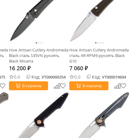
meda
Нож Artisan Cutlery Andromeda
Нож Artisan Cutlery Andromeda
ть
Black сталь S35VN рукоять
сталь AR-RPM9 рукоять Black
Black Micarta
G10
16 200
7 060
₽
₽
0.0
Код:
0.0
Код:
875
УТ000000354
УТ000019604
В корзину
В корзину