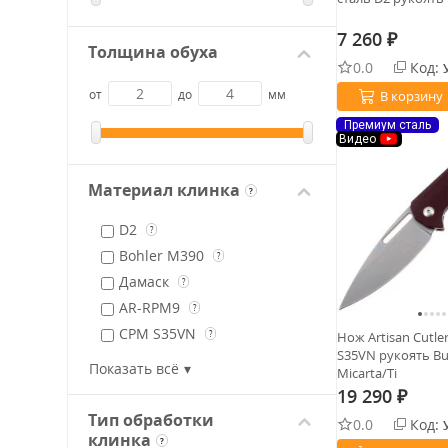
7 260
₽
Толщина обуха
0.0
Код:
от
до
мм
В корзину
Премиум сталь
Видео
Материал клинка
?
D2
?
Bohler M390
?
Дамаск
?
AR-RPM9
?
CPM S35VN
?
Нож Artisan Cutler
S35VN рукоять B
CPM S90V
?
Показать всё
Micarta/Ti
19 290
₽
Тип обработки
0.0
Код:
клинка
?