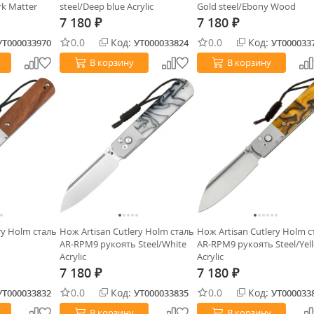
rk Matter
steel/Deep blue Acrylic
Gold steel/Ebony Wood
7 180
7 180
₽
₽
0.0
Код:
0.0
Код:
УТ000033970
УТ000033824
УТ000033
В корзину
В корзину
ry Holm сталь
Нож Artisan Cutlery Holm сталь
Нож Artisan Cutlery Holm с
AR-RPM9 рукоять Steel/White
AR-RPM9 рукоять Steel/Yel
Acrylic
Acrylic
7 180
7 180
₽
₽
0.0
Код:
0.0
Код:
УТ000033832
УТ000033835
УТ000033
В корзину
В корзину