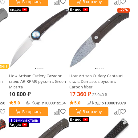
В корзину
В корзину
Видео
Видео
-27%
ХИТ!
Нож Artisan Cutlery Cazador
Нож Artisan Cutlery Centauri
um
сталь AR-RPM9 рукоять Green
сталь Damascus рукоять
Micarta
Carbon fiber
10 800
17 360
₽
₽
23 940
₽
5.0
Код:
5.0
Код:
656
УТ000019534
УТ000019079
В корзину
В корзину
Видео
Премиум сталь
Видео