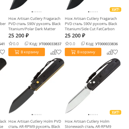
ХИТ!
Нож Artisan Cutlery Fragarach
Нож Artisan Cutlery Fragarach
iber
PVD сталь S90V рукоять Black
PVD сталь S90V рукоять Black
Titanium/Polar Dark Matter
Titanium/Side Cut FatCarbon
FatCarbon
25 200
25 200
₽
₽
0.0
Код:
0.0
Код:
541
УТ000033837
УТ000033836
В корзину
В корзину
ХИТ!
lack
Нож Artisan Cutlery Holm PVD
Нож Artisan Cutlery Holm
se
сталь AR-RPM9 рукоять Black
Stonewash сталь AR-RPM9