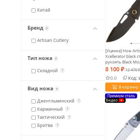
Китай
Бренд
?
Artisan Cutlery
[Уценка] Нож Arti
Xcellerator black
Тип ножа
?
рукоять Black Mic
8 100
₽
12 470
Складной
?
0.0
Код:
В корзину
Вид ножа
?
Премиум сталь
Джентльменский
Видео
?
Карманный
?
Тактический
?
Бритва
?