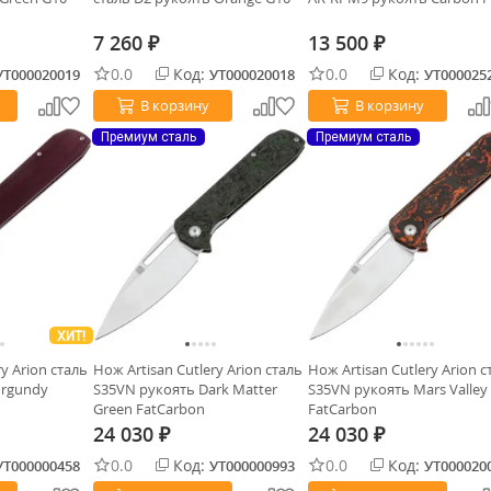
7 260
13 500
₽
₽
0.0
Код:
0.0
Код:
УТ000020019
УТ000020018
УТ000025
В корзину
В корзину
Премиум сталь
Премиум сталь
ХИТ!
y Arion сталь
Нож Artisan Cutlery Arion сталь
Нож Artisan Cutlery Arion с
urgundy
S35VN рукоять Dark Matter
S35VN рукоять Mars Valley
Green FatCarbon
FatCarbon
24 030
24 030
₽
₽
0.0
Код:
0.0
Код:
УТ000000458
УТ000000993
УТ000020