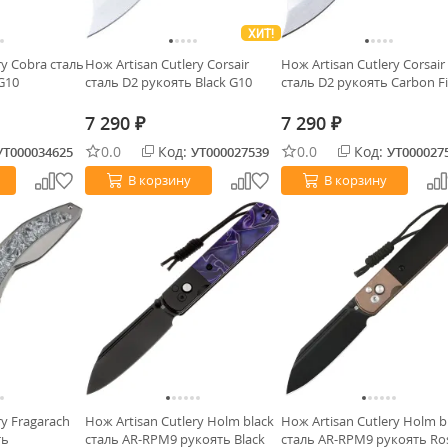
ХИТ!
ry Cobra сталь
Нож Artisan Cutlery Corsair
Нож Artisan Cutlery Corsair
G10
сталь D2 рукоять Black G10
сталь D2 рукоять Carbon F
7 290
7 290
₽
₽
0.0
Код:
0.0
Код:
УТ000034625
УТ000027539
УТ000027
В корзину
В корзину
ry Fragarach
Нож Artisan Cutlery Holm black
Нож Artisan Cutlery Holm b
ть
сталь AR-RPM9 рукоять Black
сталь AR-RPM9 рукоять Ro