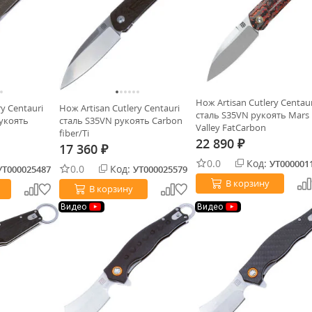
Нож Artisan Cutlery Centaur
ry Centauri
Нож Artisan Cutlery Centauri
сталь S35VN рукоять Mars
укоять
сталь S35VN рукоять Carbon
Valley FatCarbon
fiber/Ti
22 890
₽
17 360
₽
0.0
Код:
УТ000001
0.0
Код:
УТ000025487
УТ000025579
В корзину
В корзину
Видео
Видео