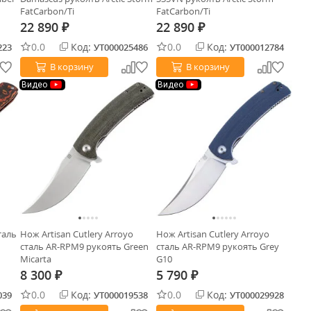
FatCarbon/Ti
FatCarbon/Ti
22 890
22 890
₽
₽
0.0
Код:
0.0
Код:
223
УТ000025486
УТ000012784
В корзину
В корзину
Видео
Видео
таль
Нож Artisan Cutlery Arroyo
Нож Artisan Cutlery Arroyo
сталь AR-RPM9 рукоять Green
сталь AR-RPM9 рукоять Grey
Micarta
G10
8 300
5 790
₽
₽
0.0
Код:
0.0
Код:
039
УТ000019538
УТ000029928