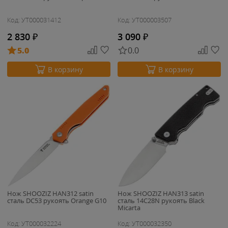
Код: УТ000031412
Код: УТ000003507
2 830
₽
3 090
₽
5.0
0.0
В корзину
В корзину
Нож SHOOZIZ HAN312 satin
Нож SHOOZIZ HAN313 satin
сталь DC53 рукоять Orange G10
сталь 14C28N рукоять Black
Micarta
Код: УТ000032224
Код: УТ000032350