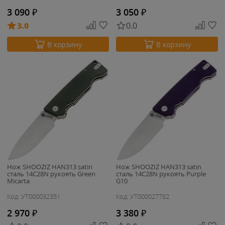
3 090
₽
3 050
₽
3.0
0.0
В корзину
В корзину
Нож SHOOZIZ HAN313 satin
Нож SHOOZIZ HAN313 satin
сталь 14C28N рукоять Green
сталь 14C28N рукоять Purple
Micarta
G10
Код: УТ000032351
Код: УТ000027782
2 970
₽
3 380
₽