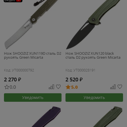
Видео
Нож SHOOZIZ XUN119D сталь D2
Нож SHOOZIZ XUN120 black
рукоять Green Micarta
сталь D2 рукоять Green Micarta
Код: УТ000000792
Код: УТ000028191
2 270
₽
2 520
₽
0.0
5.0
Уведомить
Уведомить