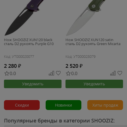
Нож SHOOZIZ XUN120 black
Нож SHOOZIZ XUN120 satin
сталь D2 рукоять Purple G10
сталь D2 рукоять Green Micarta
Код: УТ000020077
Код: УТ000028079
2 280
₽
2 520
₽
0.0
0.0
Уведомить
Уведомить
Скидки
Новинки
Хиты продаж
Популярные бренды в категории SHOOZIZ: