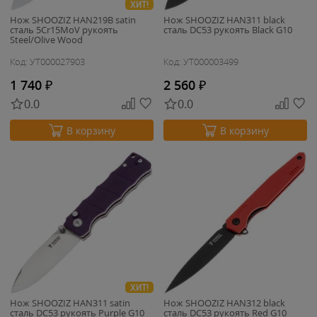
ХИТ!
Нож SHOOZIZ HAN219B satin
Нож SHOOZIZ HAN311 black
сталь 5Cr15MoV рукоять
сталь DC53 рукоять Black G10
Steel/Olive Wood
Код: УТ000027903
Код: УТ000003499
1 740
₽
2 560
₽
0.0
0.0
В корзину
В корзину
ХИТ!
Нож SHOOZIZ HAN311 satin
Нож SHOOZIZ HAN312 black
сталь DC53 рукоять Purple G10
сталь DC53 рукоять Red G10