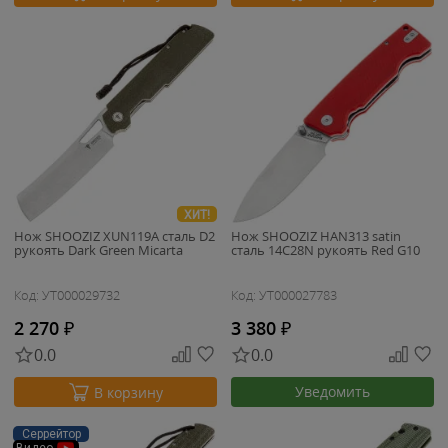
ХИТ!
Нож SHOOZIZ XUN119A сталь D2
Нож SHOOZIZ HAN313 satin
рукоять Dark Green Micarta
сталь 14C28N рукоять Red G10
Код: УТ000029732
Код: УТ000027783
2 270
₽
3 380
₽
0.0
0.0
Уведомить
В корзину
Серрейтор