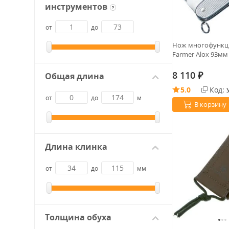
инструментов
?
от
до
Нож многофункц. 
Farmer Alox 93мм 
8 110
Общая длина
₽
5.0
Код:
от
до
м
В корзину
Длина клинка
от
до
мм
Толщина обуха