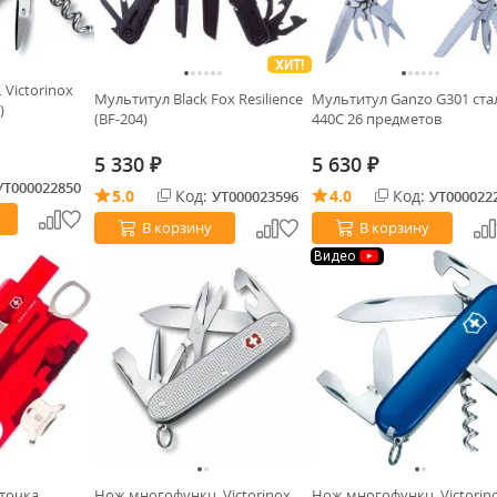
ХИТ!
Victorinox
Мультитул Black Fox Resilience
Мультитул Ganzo G301 ста
)
(BF-204)
440C 26 предметов
5 330
5 630
₽
₽
УТ000022850
5.0
Код:
4.0
Код:
УТ000023596
УТ000022
В корзину
В корзину
Видео
точка
Нож многофункц. Victorinox
Нож многофункц. Victorin