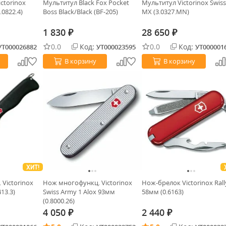
ctorinox
Мультитул Black Fox Pocket
Мультитул Victorinox Swis
0822.4)
Boss Black/Black (BF-205)
MX (3.0327.MN)
1 830
28 650
₽
₽
0.0
Код:
0.0
Код:
УТ000026882
УТ000023595
УТ000001
В корзину
В корзину
ХИТ!
Victorinox
Нож многофункц. Victorinox
Нож-брелок Victorinox Rall
413.3)
Swiss Army 1 Alox 93мм
58мм (0.6163)
(0.8000.26)
4 050
2 440
₽
₽