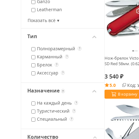
Ganzo
Leatherman
Mr.Blade
Показать всё
Olight
RIKE
Тип
SOG
Полноразмерный
SQT
?
Карманный
Victorinox
?
Нож-брелок Victor
SD Red 58мм. (0.6
Брелок
Vosteed
?
Аксессуар
?
3 540
₽
5.0
Код:
Назначение
?
В корзину
На каждый день
?
Туристический
?
Специальный
?
Количество