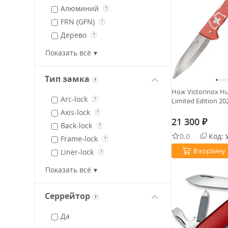
Алюминий
?
FRN (GFN)
?
Дерево
?
Нейлон
?
Показать всё
Полиамид
?
Поликарбонат
?
Тип замка
?
Полипропилен
?
Нож Victorinox Hu
Arc-lock
Limited Edition 20
Резина
?
?
Axis-lock
Сталь
?
?
21 300
₽
Back-lock
Термопластик
?
?
0.0
Код:
Frame-lock
Термопластик GRN
?
?
В корзину
Liner-lock
Титан
?
?
Slip joint
Полимер
?
Показать всё
Slide-lock
Crossbar-lock
?
Серрейтор
?
Power-lock
Да