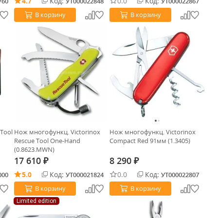
4.7
Код:
0.0
Код:
760
УТ000022848
УТ000022867
В корзину
В корзину
sTool
Нож многофункц. Victorinox
Нож многофункц. Victorinox
Rescue Tool One-Hand
Compact Red 91мм (1.3405)
(0.8623.MWN)
17 610
8 290
₽
₽
5.0
Код:
0.0
Код:
000
УТ000021824
УТ000022807
В корзину
В корзину
Limited edition