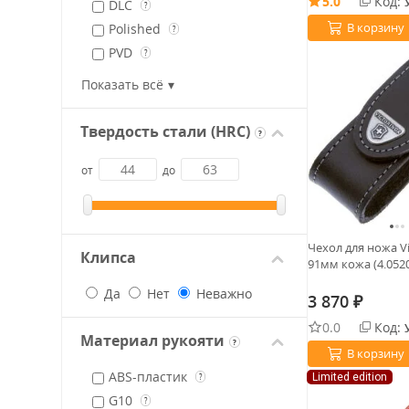
5.0
Код:
CPM S30V
DLC
?
?
EN 1.4110 stainless steel
В корзину
Polished
?
?
X55
PVD
?
?
Magnacut
Satin
?
?
Показать всё
Sandblast
?
Black
Твердость стали (HRC)
?
от
до
Чехол для ножа Vi
Клипса
91мм кожа (4.0520
Да
Нет
Неважно
3 870
₽
0.0
Код:
Материал рукояти
?
В корзину
ABS-пластик
Limited edition
?
G10
?