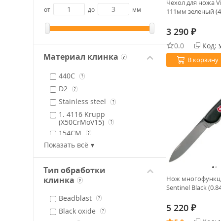
Чехол для ножа Vi
от
до
мм
111мм зеленый (4.
3 290
₽
0.0
Код:
Материал клинка
?
В корзину
440C
?
D2
?
Stainless steel
?
1. 4116 Krupp
(X50CrMoV15)
?
154CM
?
Показать всё
3Cr13
?
4034
?
Тип обработки
420
?
Нож многофункц. 
клинка
?
420HC
?
Sentinel Black (0.8
440
Beadblast
?
?
5 220
₽
5Cr15MOV
Black oxide
?
?