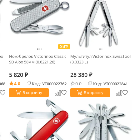
ХИТ!
ox
Нож-брелок Victorinox Classic
Мультитул Victorinox SwissTool
SD Alox 58мм (0.6221.26)
(3.0323.L)
5 820
28 380
₽
₽
4.0
Код:
0.0
Код:
068
УТ000022762
УТ000022841
В корзину
В корзину