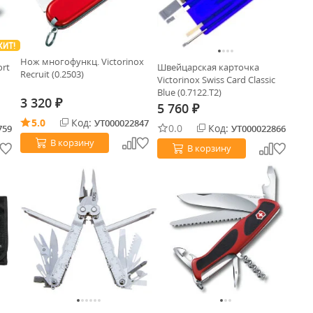
ХИТ!
Нож многофункц. Victorinox
ort
Швейцарская карточка
Recruit (0.2503)
Victorinox Swiss Card Classic
Blue (0.7122.T2)
3 320
₽
5 760
₽
5.0
Код:
УТ000022847
0.0
Код:
759
УТ000022866
В корзину
В корзину