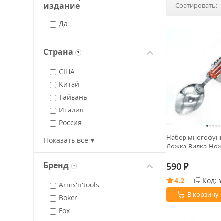
издание
Сортировать:
Да
Страна
?
США
Китай
Тайвань
Италия
Россия
Германия
Набор многофун
Показать всё
Ложка-Вилка-Нож
Чехия
Швейцария
Бренд
590
?
₽
Швеция
4.2
Код:
Arms'n'tools
В корзину
Boker
Fox