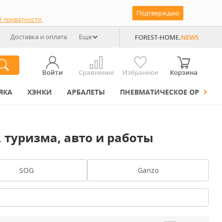
Подтверждаю
й приватности
.
Доставка и оплата
Еще
FOREST-HOME.
NEWS
Войти
Сравнение
Избранное
Корзина
ЯКА
ХЭНКИ
АРБАЛЕТЫ
ПНЕВМАТИЧЕСКОЕ ОРУЖИЕ
 туризма, авто и работы
SOG
Ganzo