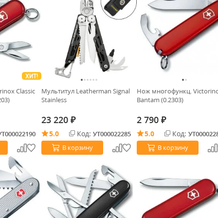
ХИТ!
inox Classic
Мультитул Leatherman Signal
Нож многофункц. Victorin
203)
Stainless
Bantam (0.2303)
23 220
2 790
₽
₽
5.0
Код:
5.0
Код:
УТ000022190
УТ000022285
УТ000022
В корзину
В корзину