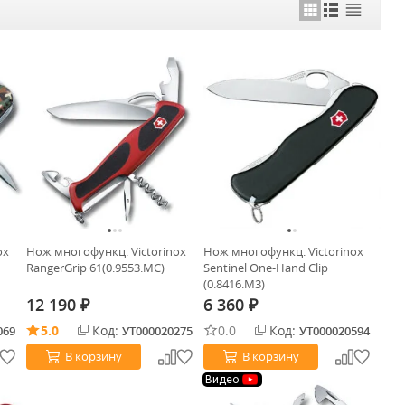
ox
Нож многофункц. Victorinox
Нож многофункц. Victorinox
RangerGrip 61(0.9553.MC)
Sentinel One-Hand Clip
(0.8416.M3)
12 190
6 360
₽
₽
5.0
Код:
0.0
Код:
069
УТ000020275
УТ000020594
В корзину
В корзину
Видео