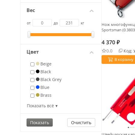
Вес
от
до
кг
Нож многофункц. 
Sportsman (0.3803
4 370
₽
0.0
Код:
Цвет
В корзину
Beige
Black
Black Grey
Blue
Brass
Brown
Показать всё
Burgundy
Camo
Очистить
Cherry
Coyote
Швейцарская кар