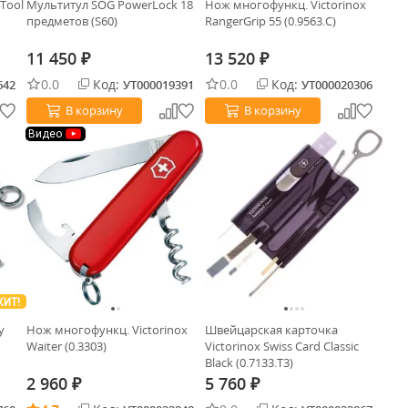
sTool
Мультитул SOG PowerLock 18
Нож многофункц. Victorinox
предметов (S60)
RangerGrip 55 (0.9563.C)
11 450
13 520
₽
₽
0.0
Код:
0.0
Код:
642
УТ000019391
УТ000020306
В корзину
В корзину
Видео
ХИТ!
y
Нож многофункц. Victorinox
Швейцарская карточка
Waiter (0.3303)
Victorinox Swiss Card Classic
Black (0.7133.T3)
2 960
5 760
₽
₽