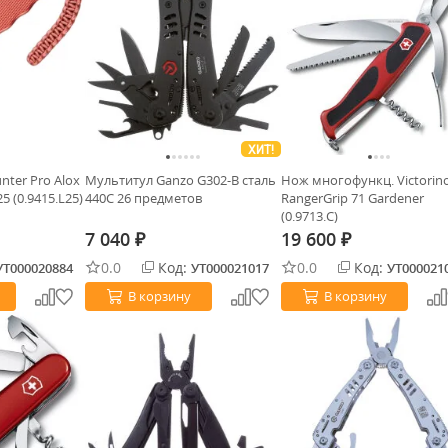
ХИТ!
nter Pro Alox
Мультитул Ganzo G302-B сталь
Нож многофункц. Victorin
25 (0.9415.L25)
440C 26 предметов
RangerGrip 71 Gardener
(0.9713.C)
7 040
19 600
₽
₽
0.0
Код:
0.0
Код:
УТ000020884
УТ000021017
УТ000021
В корзину
В корзину