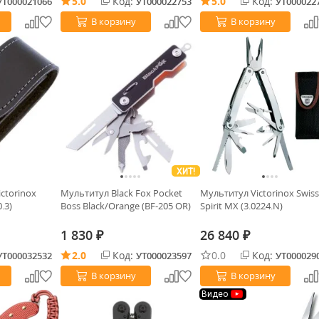
5.0
Код:
5.0
Код:
УТ000021066
УТ000022753
УТ000022
В корзину
В корзину
ХИТ!
ctorinox
Мультитул Black Fox Pocket
Мультитул Victorinox Swis
.3)
Boss Black/Orange (BF-205 OR)
Spirit MX (3.0224.N)
1 830
26 840
₽
₽
2.0
Код:
0.0
Код:
УТ000032532
УТ000023597
УТ000029
В корзину
В корзину
Видео