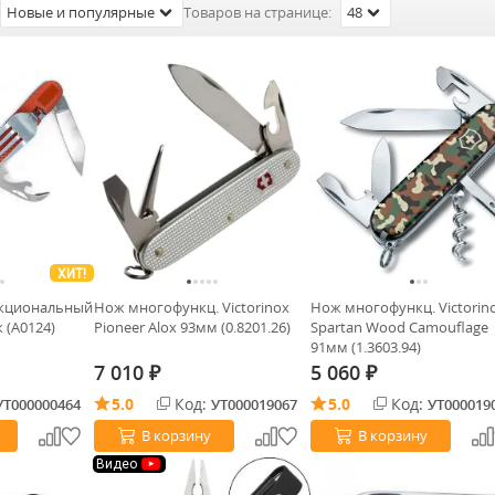
Новые и популярные
Товаров на странице:
48
ХИТ!
кциональный
Нож многофункц. Victorinox
Нож многофункц. Victorin
 (А0124)
Pioneer Alox 93мм (0.8201.26)
Spartan Wood Camouflage
91мм (1.3603.94)
7 010
5 060
₽
₽
5.0
Код:
5.0
Код:
УТ000000464
УТ000019067
УТ000019
В корзину
В корзину
Видео