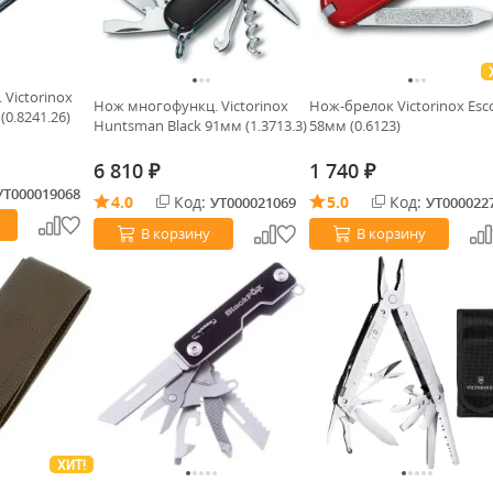
Victorinox
Нож многофункц. Victorinox
Нож-брелок Victorinox Esc
(0.8241.26)
Huntsman Black 91мм (1.3713.3)
58мм (0.6123)
6 810
1 740
₽
₽
УТ000019068
4.0
Код:
5.0
Код:
УТ000021069
УТ000022
В корзину
В корзину
ХИТ!