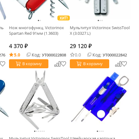
ХИТ!
ль
Нож многофункц. Victorinox
Мультитул Victorinox SwissTool
Spartan Red 91мм (1.3603)
X (3.0327.L)
4 370
29 120
₽
₽
5.0
Код:
0.0
Код:
276
УТ000022808
УТ000022842
В корзину
В корзину
ox
Мультитул Victorinox SwissTool
Швейцарская карточка