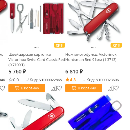
ХИТ!
ХИТ!
ox
Швейцарская карточка
Нож многофункц. Victorinox
Victorinox Swiss Card Classic Red
Huntsman Red 91мм (1.3713)
(0.7100.T)
5 760
6 810
₽
₽
0.0
Код:
4.3
Код:
846
УТ000022865
УТ000023606
В корзину
В корзину