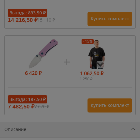
Выгода:
893,50
₽
Купить комплект
14 216,50
₽
15 110
₽
- 15%
6 420
₽
1 062,50
₽
1 250
₽
- 15%
Выгода:
187,50
₽
Купить комплект
7 482,50
₽
7 670
₽
1 615
₽
1 900
₽
1 900
₽
Описание