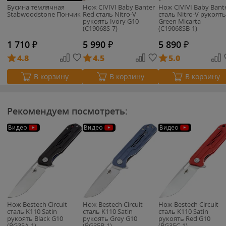
Бусина темлячная
Нож CIVIVI Baby Banter
Нож CIVIVI Baby Bant
Stabwoodstone Пончик
Red сталь Nitro-V
сталь Nitro-V рукоять
рукоять Ivory G10
Green Micarta
(C19068S-7)
(C19068SB-1)
1 710
₽
5 990
₽
5 890
₽
4.8
4.5
5.0
В корзину
В корзину
В корзину
Рекомендуем посмотреть:
Видео
Видео
Видео
Нож Bestech Circuit
Нож Bestech Circuit
Нож Bestech Circuit
сталь K110 Satin
сталь K110 Satin
сталь K110 Satin
рукоять Black G10
рукоять Grey G10
рукоять Red G10
(BG35A-1)
(BG35B-1)
(BG35C-1)