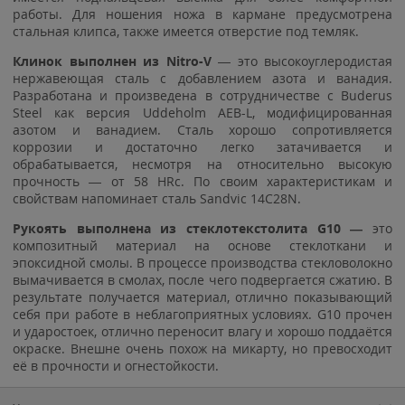
работы. Для ношения ножа в кармане предусмотрена
стальная клипса, также имеется отверстие под темляк.
Клинок выполнен из
Nitro-V
— это высокоуглеродистая
нержавеющая сталь с добавлением азота и ванадия.
Разработана и произведена в сотрудничестве с Buderus
Steel как версия Uddeholm AEB-L, модифицированная
азотом и ванадием. Сталь хорошо сопротивляется
коррозии и достаточно легко затачивается и
обрабатывается, несмотря на относительно высокую
прочность — от 58 HRc. По своим характеристикам и
свойствам напоминает сталь Sandvic 14C28N.
Рукоять выполнена из стеклотекстолита G10 —
это
композитный материал на основе стеклоткани и
эпоксидной смолы. В процессе производства стекловолокно
вымачивается в смолах, после чего подвергается сжатию. В
результате получается материал, отлично показывающий
себя при работе в неблагоприятных условиях. G10 прочен
и ударостоек, отлично переносит влагу и хорошо поддаётся
окраске. Внешне очень похож на микарту, но превосходит
её в прочности и огнестойкости.