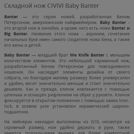
Складной нож CIVIVI Baby Banter
Banter —
это серия ножей, разработанная Беном
Петерсоном, американским найфмейкером.
Baby Banter
-
это второй нож в линейке, а кроме него есть ножи
Banter и
Big Banter
. Название этого ножа - акроним, сочетание
начальных букв имен самого создателя ножа Бена, а также
его жены и детей.
Baby Banter —
младший брат
We Knife Banter
с меньшим
количеством элементов. Это небольшой карманный нож,
разработанный Беном Петерсеном для повседневного
ношения. Он наследует элементы дизайна от своего
собрата, но благодаря малому размеру более универсален
и удобен, весит значительно меньше и стоит значительно
дешевле. Как и прежде, клинок извлекается с помощью
шпенька и оснащён рифлением на обухе у рукояти. Клинок
фиксируется в открытом положении с помощью замка liner-
lock, в осевом узле установлен керамический шарико-
подшипник.
На лайнерах накладки выполнены из G10, несмотря на
скромный размер, нож удобно держать в руке, также
имеется подпальцевая выемка для более комфортной