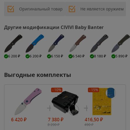
Оригинальный товар
Не является оружием
Другие модификации CIVIVI Baby Banter
6 200
₽
6 200
₽
6 150
₽
6 540
₽
8 180
₽
5 890
₽
Выгодные комплекты
- 10%
- 15%
6 420
₽
7 380
₽
416,50
₽
8 200
₽
490
₽