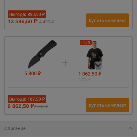
Выгода:
893,50
₽
Купить комплект
13 596,50
₽
14 490
₽
- 15%
5 800
₽
1 062,50
₽
1 250
₽
- 15%
Выгода:
187,50
₽
Купить комплект
6 862,50
₽
7 050
₽
1 615
₽
1 900
₽
1 900
₽
Описание