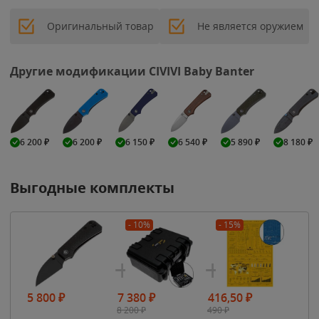
Оригинальный товар
Не является оружием
Другие модификации CIVIVI Baby Banter
6 200
₽
6 200
₽
6 150
₽
6 540
₽
5 890
₽
8 180
₽
Выгодные комплекты
- 10%
- 15%
5 800
₽
7 380
₽
416,50
₽
8 200
₽
490
₽