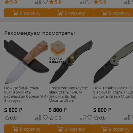
5.0
5.0
5.0
В корзину
В корзину
В корзину
Рекомендуем посмотреть:
Нож Добрый сталь
Нож Kizer Mini Mystic
Нож Tenable Model 6
95Х18 рукоять
black сталь 154CM
blackwash сталь 14C
карельская береза (АИР
рукоять Burlap
рукоять Green Micart
Златоуст)
Micarta/Ultem
5 800
₽
5 800
₽
5 800
₽
0.0
0.0
0.0
В корзину
В корзину
В корзину