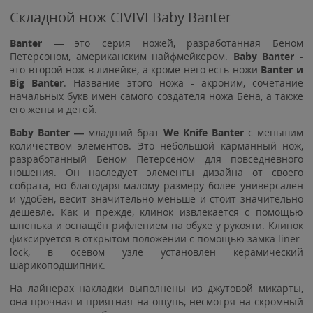
Складной нож CIVIVI Baby Banter
Banter —
это серия ножей, разработанная Беном
Петерсоном, американским найфмейкером.
Baby Banter
-
это второй нож в линейке, а кроме него есть ножи
Banter и
Big Banter
. Название этого ножа - акроним, сочетание
начальных букв имен самого создателя ножа Бена, а также
его жены и детей.
Baby Banter —
младший брат
We Knife Banter
с меньшим
количеством элементов. Это небольшой карманный нож,
разработанный Беном Петерсеном для повседневного
ношения. Он наследует элементы дизайна от своего
собрата, но благодаря малому размеру более универсален
и удобен, весит значительно меньше и стоит значительно
дешевле. Как и прежде, клинок извлекается с помощью
шпенька и оснащён рифлением на обухе у рукояти. Клинок
фиксируется в открытом положении с помощью замка liner-
lock, в осевом узле установлен керамический
шарикоподшипник.
На лайнерах накладки выполнены из джутовой микарты,
она прочная и приятная на ощупь, несмотря на скромный