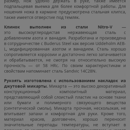
размер, нож удобно держать в руке, также имеется
подпальцевая выемка для более комфортной работы. Для
ношения ножа в кармане предусмотрена стальная клипса,
также имеется отверстие под темляк.
Клинок выполнен из стали Nitro-V —
это высокоуглеродистая нержавеющая сталь с
добавлением азота и ванадия. Разработана и произведена
в сотрудничестве с Buderus Steel как версия Uddeholm AEB-
L, модифицированная азотом и ванадием. Сталь хорошо
сопротивляется коррозии и достаточно легко затачивается
и обрабатывается, не смотря на относительно высокую
прочность — от 58 HRc. По своим характеристикам и
свойствам напоминает сталь Sandvic 14C28N.
Рукоять изготовлена с использованием накладок из
джутовой микарты.
Микарта — это высоко декоративный
конструкционный композитный материал,
представляющий собой слоистый пластик на основе ткани
или бумаги и полимерного связующего вещества
(синтетической смолы). Микарта прочная, нескользкая, не
впитывает запахи и комфортная для руки. Кроме того,
материал красив, долговечен, хорошо переносит
значительные перепады температуры, не вступает в