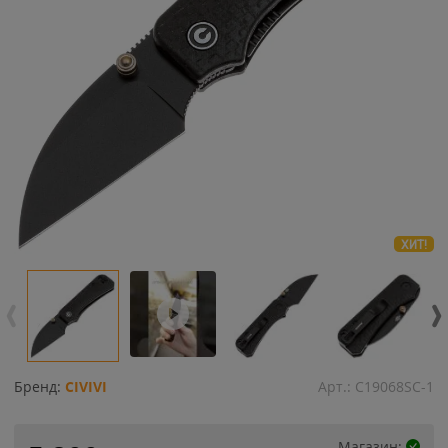
ХИТ!
Бренд:
CIVIVI
Арт.:
C19068SC-1
Магазин: