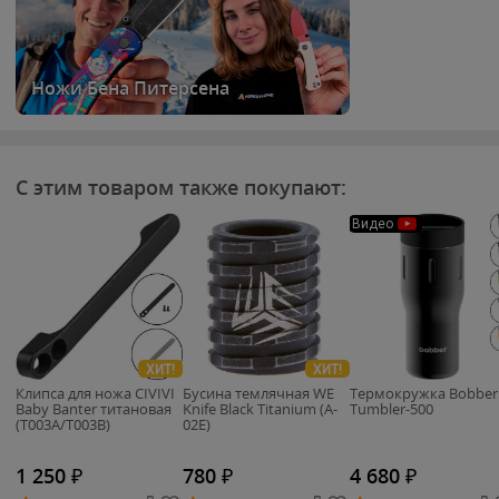
Ножи Бена Питерсена
С этим товаром также покупают:
Видео
ХИТ!
ХИТ!
Клипса для ножа CIVIVI
Бусина темлячная WE
Термокружка Bobber
Baby Banter титановая
Knife Black Titanium (A-
Tumbler-500
(T003A/T003B)
02E)
1 250
₽
780
₽
4 680
₽