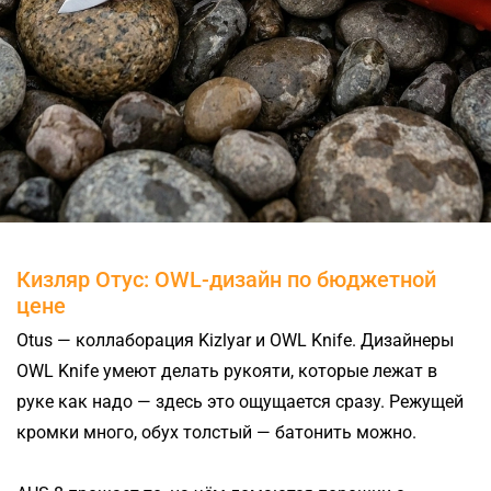
Кизляр Отус: OWL-дизайн по бюджетной
цене
Otus — коллаборация Kizlyar и OWL Knife. Дизайнеры
OWL Knife умеют делать рукояти, которые лежат в
руке как надо — здесь это ощущается сразу. Режущей
кромки много, обух толстый — батонить можно.