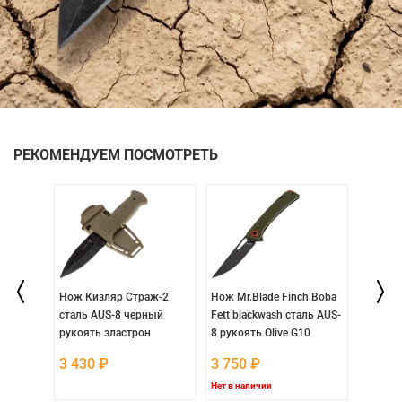
РЕКОМЕНДУЕМ ПОСМОТРЕТЬ
сталь
Нож Кизляр Страж-2
Нож Mr.Blade Finch Boba
Нож Dag
ять TPE
сталь AUS-8 черный
Fett blackwash сталь AUS-
stonewa
рукоять эластрон
8 рукоять Olive G10
8Cr14M
Песчаный...
FRN
3 430
₽
3 750
₽
2 300
Нет в наличии
Нет в на