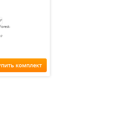
Forest-
0
₽
упить комплект
Home Staff
 900
₽