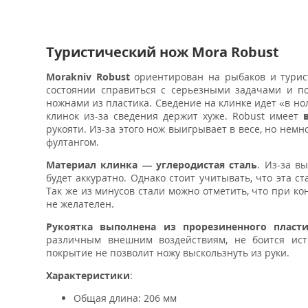
Туристический нож Mora Robust
Morakniv Robust
ориентирован на рыбаков и турис
состоянии справиться с серьезными задачами и п
ножнами из пластика. Сведение на клинке идет «в нол
клинок из-за сведения держит хуже. Robust имеет
рукояти. Из-за этого нож выигрывает в весе, но нем
фултангом.
Материал клинка — углеродистая сталь
. Из-за в
будет аккуратно. Однако стоит учитывать, что эта с
Так же из минусов стали можно отметить, что при ко
не желателен.
Рукоятка выполнена из прорезиненного пласт
различным внешним воздействиям, не боится исти
покрытие не позволит ножу выскользнуть из руки.
Характеристики
:
Общая длина: 206 мм