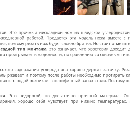
тов. Это прочный нескладной нож из шведской углеродистой
овседневной работой. Продается эта модель ножа вместе с
ь», поэтому резать нож будет словно бритва. Но стоит отметить
всадной тип монтажа
, это означает, что хвостовик доходит 
ного проигрывает в надежности, по сравнению со сквозным тип
ысокого содержания углерода она хорошо держит заточку. Рез
таль ржавает и поэтому после работы необходимо протирать кл
нтакте с водой возникает специфичный запах стали. Поэтому ко
ика
. Это недорогой, но достаточно прочный материал. Он
рания, хорошо себя чувствует при низких температурах, 