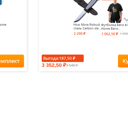
Home
Нож Mora Robust
Футболка Беги в 
.
сталь Carbon ste...
Home Беги...
2 290
1 25
1 062,50
₽
₽
- 15%
Выгода:
187,50
₽
омплект
К
3 352,50
3 540
₽
Футболка Forest-
₽
Redes...
1 900
1
1 615
₽
₽