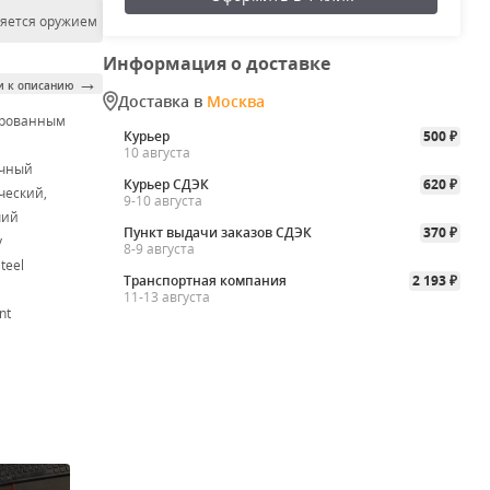
ляется оружием
Информация о доставке
→
и к описанию
Доставка в
Москва
ированным
Курьер
500
₽
м
10 августа
очный
Курьер СДЭК
620
₽
ческий,
9-10 августа
чий
Пункт выдачи заказов СДЭК
370
₽
v
8-9 августа
teel
Транспортная компания
2 193
₽
11-13 августа
nt