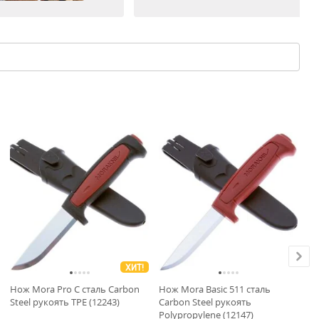
В
ХИТ!
Нож Mora Pro C сталь Carbon
Нож Mora Basic 511 сталь
Но
Steel рукоять TPE (12243)
Carbon Steel рукоять
5C
Polypropylene (12147)