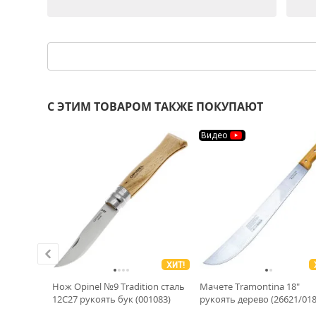
С ЭТИМ ТОВАРОМ ТАКЖЕ ПОКУПАЮТ
Видео
ХИТ!
ХИТ!
таль
Нож Opinel №9 Tradition сталь
Мачете Tramontina 18"
ь
12C27 рукоять бук (001083)
рукоять дерево (26621/018