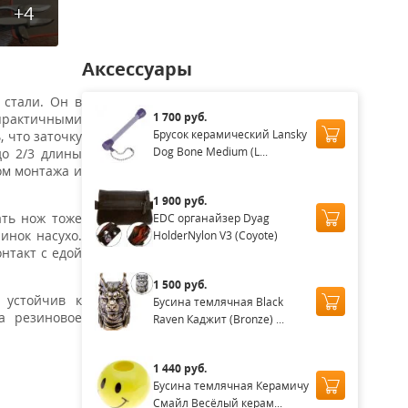
+4
Аксессуары
 стали. Он в
1 700 руб.
 практичными
Брусок керамический Lansky
, что заточку
Dog Bone Medium (L...
до 2/3 длины
ом монтажа и
1 900 руб.
ать нож тоже
EDC органайзер Dyag
инок насухо.
HolderNylon V3 (Coyote)
нтакт с едой
1 500 руб.
 устойчив к
Бусина темлячная Black
а резиновое
Raven Каджит (Bronze) ...
1 440 руб.
Бусина темлячная Керамичу
Смайл Весёлый керам...