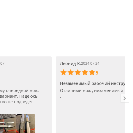
Леонид К.
.07
2024.07.24
5
Незаменимый рабочий инструме
му очередной нож.
Отличный нож , незаменимый по
 вариант. Надеюсь
.
во не подведет. ...