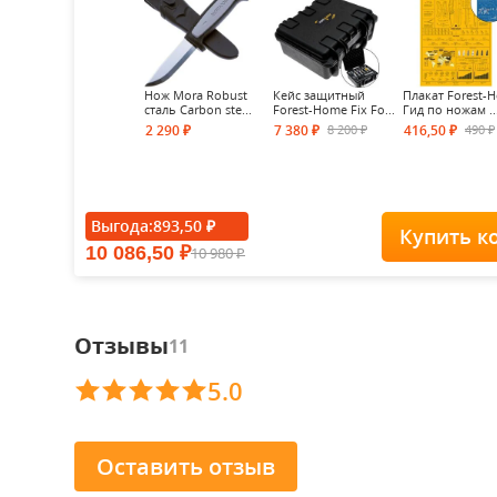
Нож Mora Robust
Кейс защитный
Плакат Forest-
сталь Carbon ste...
Forest-Home Fix Fo...
Гид по ножам ..
8 200
490
2 290
7 380
416,50
₽
₽
₽
₽
₽
Выгода:
893,50
₽
Купить к
10 086,50
10 980
₽
₽
Отзывы
11
5.0
Оставить отзыв