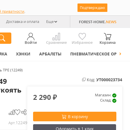
Подтверждаю
й приватности
.
Доставка и оплата
Еще
FOREST-HOME.
NEWS
Войти
Сравнение
Избранное
Корзина
ЯКА
ХЭНКИ
АРБАЛЕТЫ
ПНЕВМАТИЧЕСКОЕ ОРУЖИЕ
ь TPE (12249)
49
Код:
УТ000023734
укоять
2 290
Магазин:
₽
Склад:
В корзину
12249
Арт.
Оформить в 1 клик