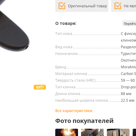
Оригинальный товар
Не яв
О товаре:
Перейт
Тип ножа
С фикс
клинко
Вид ножа
Раздел
Назначение
Туристи
Охотни
Бренд
Morakni
Материал клинка
Carbon S
Твердость стали (HRC)
59 — 60
Тип клинка
Drop-poi
ХИТ!
Длина клинка
88 мм
Наибольшая ширина клинка
22.5 мм
Все характеристики
Фото покупателей