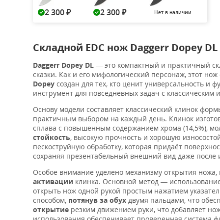
2 300
2 300
Нет в наличии
₽
₽
Складной EDC нож Daggerr Dopey DL
Daggerr Dopey DL
— это компактный и практичный с
сказки. Как и его мифологический персонаж, этот но
Dopey
создан для тех, кто ценит универсальность и 
инструмент для повседневных задач с классическим
Основу модели составляет классический клинок фор
практичным выбором на каждый день. Клинок изгото
сплава с повышенным содержанием хрома (14,5%), мо
стойкость
, высокую прочность и хорошую износостой
пескоструйную обработку, которая придаёт поверхно
сохраняя презентабельный внешний вид даже после 
Особое внимание уделено механизму открытия ножа,
активации
клинка. Основной метод — использовани
открыть нож одной рукой простым нажатием указател
способом,
потянув за обух
двумя пальцами, что обес
открытие
резким движением руки, что добавляет но
использования обеспечивает проверенная система фи