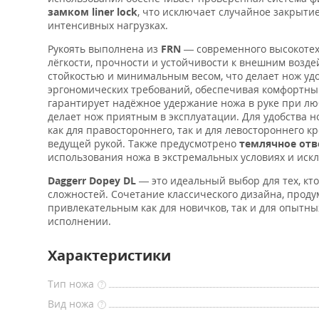
замком
liner lock
, что исключает случайное закрыти
интенсивных нагрузках.
Рукоять выполнена из
FRN
— современного высокотех
лёгкости, прочности и устойчивости к внешним возд
стойкостью и минимальным весом, что делает нож уд
эргономических требований, обеспечивая комфортны
гарантирует надёжное удержание ножа в руке при лю
делает нож приятным в эксплуатации. Для удобства
как для правостороннего, так и для левостороннего к
ведущей рукой. Также предусмотрено
темлячное отв
использования ножа в экстремальных условиях и иск
Daggerr Dopey DL
— это идеальный выбор для тех, к
сложностей. Сочетание классического дизайна, прод
привлекательным как для новичков, так и для опыт
исполнении.
Характеристики
Тип ножа
?
Вид ножа
?