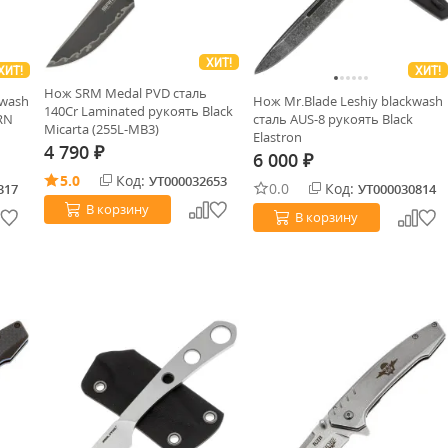
ХИТ!
ХИТ!
ХИТ!
Нож SRM Medal PVD сталь
wash
Нож Mr.Blade Leshiy blackwash
140Cr Laminated рукоять Black
RN
сталь AUS-8 рукоять Black
Micarta (255L-MB3)
Elastron
4 790
₽
6 000
₽
5.0
Код:
УТ000032653
0.0
Код:
317
УТ000030814
В корзину
В корзину