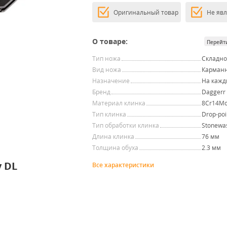
Оригинальный товар
Не яв
О товаре:
Перейт
Тип ножа
Складн
Вид ножа
Карман
Назначение
На кажд
Бренд
Daggerr
Материал клинка
8Cr14M
Тип клинка
Drop-poi
Тип обработки клинка
Stonewa
Длина клинка
76 мм
Толщина обуха
2.3 мм
 DL
Все характеристики