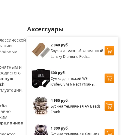
Аксессуары
классической
2 040 руб.
вании.
Брусок алмазный карманный
деальный
Lansky Diamond Pock...
понятным и
родистого
600 руб.
онную
Сумка для ножей WE
sh
—
Knife/Civivi 6 мест (ткань...
плуатации,
4 950 руб.
оба
Бусина темлячная AV Beads
лавно
Frank
ским
ерционное
1 800 руб.
Бусина темлячная Хищник
пляется