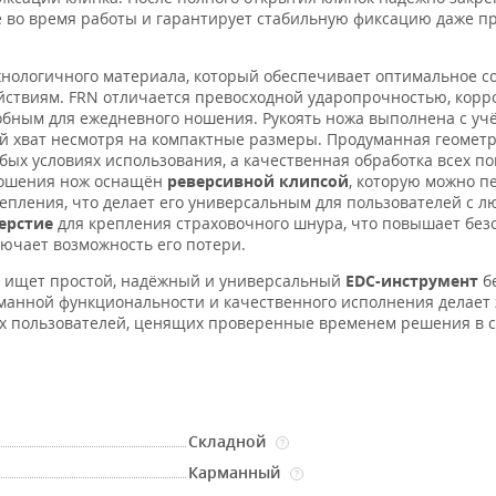
е во время работы и гарантирует стабильную фиксацию даже п
нологичного материала, который обеспечивает оптимальное с
ействиям. FRN отличается превосходной ударопрочностью, кор
обным для ежедневного ношения. Рукоять ножа выполнена с уч
й хват несмотря на компактные размеры. Продуманная геометр
бых условиях использования, а качественная обработка всех п
 ношения нож оснащён
реверсивной клипсой
, которую можно п
репления, что делает его универсальным для пользователей с л
ерстие
для крепления страховочного шнура, что повышает без
лючает возможность его потери.
то ищет простой, надёжный и универсальный
EDC-инструмент
б
уманной функциональности и качественного исполнения делает 
ных пользователей, ценящих проверенные временем решения в
Складной
?
Карманный
?