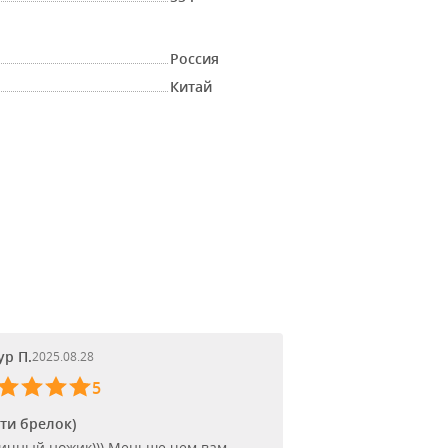
Россия
Китай
ур П.
2025.08.28
5
ти брелок)
ичный ножик))) Меньше чем вам