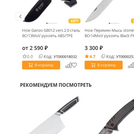
ХИТ!
Нож Ganzo G8012 vers.2.0 cталь
Нож Перемен Мысь stone
13*16см
8Cr13MoV рукоять ABS/TPE
8Cr14MoV рукоять Black F
от
2 590
3 300
₽
₽
0.0
Код:
4.7
Код:
0000210
УТ000018032
УТ000025
В корзину
В корзину
РЕКОМЕНДУЕМ ПОСМОТРЕТЬ