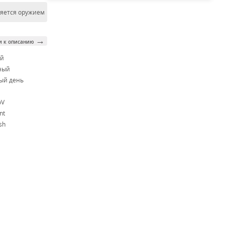
ляется оружием
→
и к описанию
ой
ный
ый день
oV
nt
sh