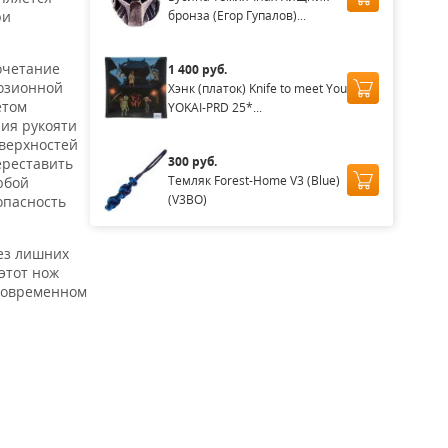
бронза (Егор Гупалов)...
ри
очетание
1 400 руб.
розионной
Хэнк (платок) Knife to meet You
ётом
YOKAI-PRD 25*...
ия рукояти
оверхностей
300 руб.
ереставить
Темляк Forest-Home V3 (Blue)
юбой
(V3BO)
опасность
ез лишних
этот нож
 современном