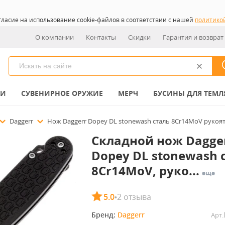
гласие на использование cookie-файлов в соответствии с нашей
политико
О компании
Контакты
Скидки
Гарантия и возврат
КИ
СУВЕНИРНОЕ ОРУЖИЕ
МЕРЧ
БУСИНЫ ДЛЯ ТЕМЛ
Daggerr
Нож Daggerr Dopey DL stonewash сталь 8Cr14MoV рукоят
Складной нож Dagge
Dopey DL stonewash 
8Cr14MoV, руко...
еще
5.0
2 отзыва
•
Бренд: 
Daggerr
Арт.