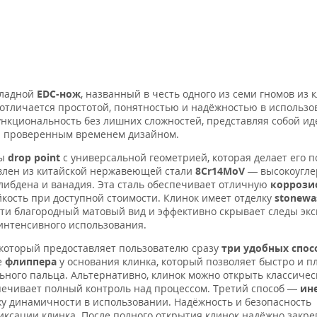
кладной
EDC-нож
, названный в честь одного из семи гномов из 
ж отличается простотой, понятностью и надёжностью в использо
функциональность без лишних сложностей, представляя собой и
 и проверенным временем дизайном.
мы
drop point
с универсальной геометрией, которая делает его 
влен из китайской нержавеющей стали
8Cr14MoV
— высокоугле
либдена и ванадия. Эта сталь обеспечивает отличную
коррози
кость при доступной стоимости. Клинок имеет отделку
stonewa
сти благородный матовый вид и эффективно скрывает следы экс
интенсивного использования.
 который предоставляет пользователю сразу
три удобных спос
е
флиппера
у основания клинка, который позволяет быстро и п
ьного пальца. Альтернативно, клинок можно открыть классиче
печивает полный контроль над процессом. Третий способ —
ин
жу динамичности в использовании. Надёжность и безопасность
ксации клинка. После полного открытия клинок надёжно закре