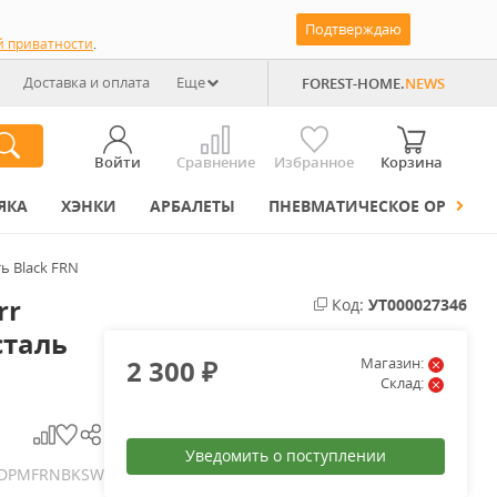
Подтверждаю
й приватности
.
Доставка и оплата
Еще
FOREST-HOME.
NEWS
Войти
Сравнение
Избранное
Корзина
ЯКА
ХЭНКИ
АРБАЛЕТЫ
ПНЕВМАТИЧЕСКОЕ ОРУЖИЕ
ь Black FRN
rr
Код:
УТ000027346
сталь
2 300
Магазин:
₽
Склад:
Уведомить о поступлении
DPMFRNBKSW