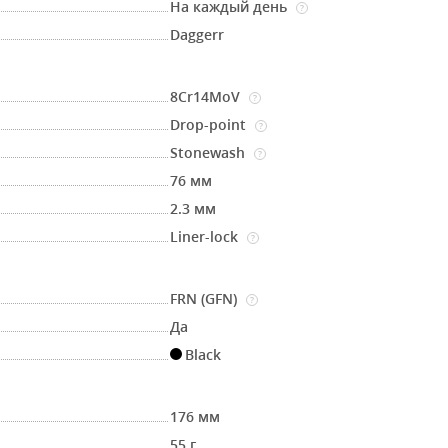
На каждый день
?
Daggerr
8Cr14MoV
?
Drop-point
?
Stonewash
?
76 мм
2.3 мм
Liner-lock
?
FRN (GFN)
?
Да
Black
176 мм
55 г