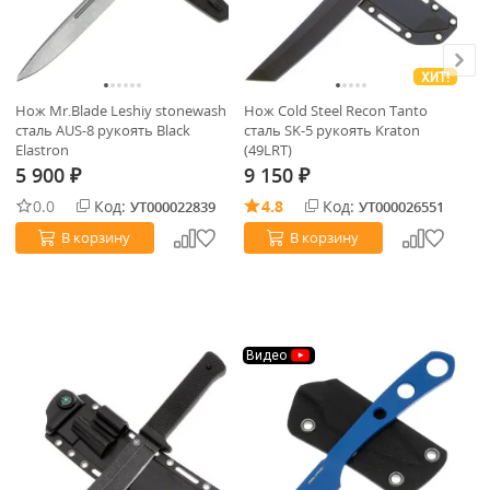
ХИТ!
Нож Mr.Blade Leshiy stonewash
Нож Cold Steel Recon Tanto
Но
сталь AUS-8 рукоять Black
сталь SK-5 рукоять Kraton
ст
Elastron
(49LRT)
(0
5 900
9 150
2
₽
₽
0.0
Код:
4.8
Код:
УТ000022839
УТ000026551
В корзину
В корзину
Видео