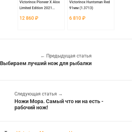
n Wood
Victorinox Pioneer X Alox
Victorinox Huntsman Red
Victori
Limited Edition 2021...
91мм (1.3713)
Classic 
12 860
₽
6 810
₽
5 760
←
Предыдущая статья
Выбираем лучший нож для рыбалки
Следующая статья
→
Ножи Мора. Самый что ни на есть -
рабочий нож!